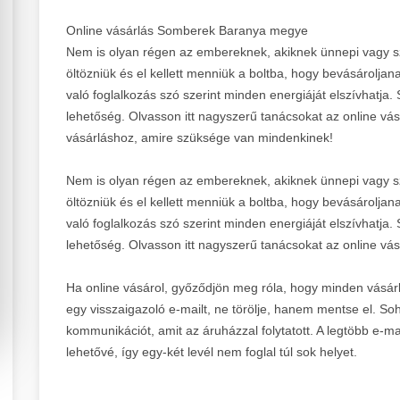
Online vásárlás Somberek Baranya megye
Nem is olyan régen az embereknek, akiknek ünnepi vagy szül
öltözniük és el kellett menniük a boltba, hogy bevásároljan
való foglalkozás szó szerint minden energiáját elszívhatja
lehetőség. Olvasson itt nagyszerű tanácsokat az online vás
vásárláshoz, amire szüksége van mindenkinek!
Nem is olyan régen az embereknek, akiknek ünnepi vagy szül
öltözniük és el kellett menniük a boltba, hogy bevásároljan
való foglalkozás szó szerint minden energiáját elszívhatja
lehetőség. Olvasson itt nagyszerű tanácsokat az online vás
Ha online vásárol, győződjön meg róla, hogy minden vásárl
egy visszaigazoló e-mailt, ne törölje, hanem mentse el. So
kommunikációt, amit az áruházzal folytatott. A legtöbb e-ma
lehetővé, így egy-két levél nem foglal túl sok helyet.