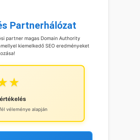
és Partnerhálózat
ési partner magas Domain Authority
ó, amellyel kiemelkedő SEO eredményeket
kozása!
★★
g értékelés
fél véleménye alapján