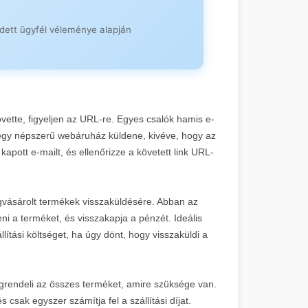
edett ügyfél véleménye alapján
ating:
82
g specializálódott platform Budapest
Orvosi és wellness szektorban
kai marketing
övette, figyeljen az URL-re. Egyes csalók hamis e-
rrása Budapesten. Linképítés
e
→
 egy népszerű webáruház küldene, kivéve, hogy az
, amely átfogó backlink stratégiákat
tés
DR 43
apott e-mailt, és ellenőrizze a követett link URL-
s oktatás
lesztés CRS Budapest Kft.
vásárolt termékek visszaküldésére. Abban az
megoldásokkal. AI-powered prémium
DR 15-30)
ni a terméket, és visszakapja a pénzét. Ideális
lítási költséget, ha úgy dönt, hogy visszaküldi a
technológia
egrendeli az összes terméket, amire szüksége van.
3
 csak egyszer számítja fel a szállítási díjat.