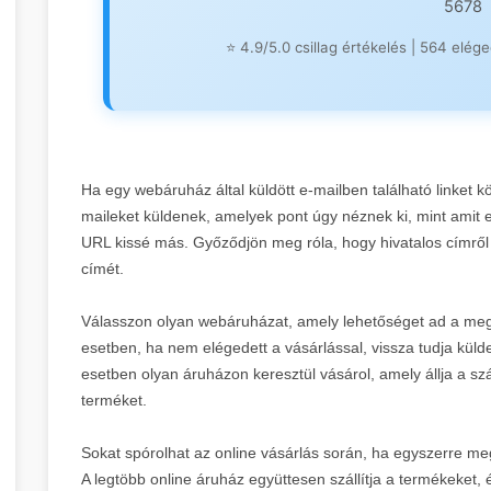
5678
online marketing stratégiák központja.
🎯
⭐ 4.9/5.0 csillag értékelés | 564 elég
Anchor Text:
"Prémium linképítés" |
Domain R
Leírás:
Plasztikai sebészet és keresőmarketin
1.
Keresőmarketing Blog felfedezése
→
legnagyobb prémium linképítési hálózatával. 
3.
The Home of SEO
DR 44
egyedülálló SEO erő.
🏠
Domain Rating:
71 |
Specialitás:
Orvosesztéti
Ha egy webáruház által küldött e-mailben található linket k
Leírás:
A SEO keresőoptimalizálás központi fo
2.
OnlineMarketing101 platform megtekintés
maileket küldenek, amelyek pont úgy néznek ki, mint amit
szakértők által üzemeltetett prémium platform
4.
RothCreative - AI Linképí
URL kissé más. Győződjön meg róla, hogy hivatalos címről k
kínál.
🤖
címét.
Domain Rating:
44 |
Fókusz:
SEO és linképíté
Leírás:
Keresőmarketing ügynökség és webfej
3.
The Home of SEO oldal látogatása
→
Válasszon olyan webáruházat, amely lehetőséget ad a meg
mesterséges intelligencia alapú linképítési 
💎 Stabil Közepes DA Partnerek (
esetben, ha nem elégedett a vásárlással, vissza tudja külde
link building stratégiák élvonalában.
esetben olyan áruházon keresztül vásárol, amely állja a szál
Domain Rating:
43 |
Innováció:
AI linképítés 
terméket.
4.
RothCreative AI megoldások
→
Sokat spórolhat az online vásárlás során, ha egyszerre m
5.
SEO Agentur Wien
DR 2
A legtöbb online áruház együttesen szállítja a termékeket, és
🇦🇹