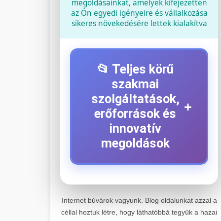
megoldásainkat, amelyek kifejezetten
az Ön egyedi igényeire és vállalkozása
sikeres növekedésére lettek kialakítva
📂 Teljes körű
szakmai
szolgáltatások,
+
erőforrások és
innovatív
megoldások
⚡ 1. Legjobb Elektromos
+
Roller Szerviz
Internet búvárok vagyunk. Blog oldalunkat azzal a
céllal hoztuk létre, hogy láthatóbbá tegyük a hazai
Kiemelkedő szakértelemmel