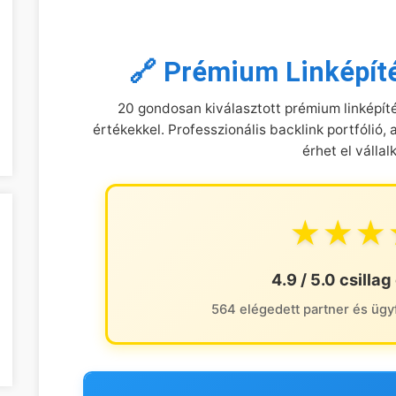
🔗 Prémium Linképít
20 gondosan kiválasztott prémium linképít
értékekkel. Professzionális backlink portfóli
érhet el vállal
★★★
4.9 / 5.0 csilla
564 elégedett partner és ügy