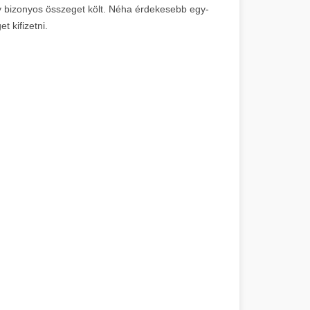
gy bizonyos összeget költ. Néha érdekesebb egy-
t kifizetni.
lapú stratégiákkal. Prémium
, német nyelvű piacokra
 23
 platform prémium linképítés PBN
Menedzser témákban diverzifikált
Kandallók
DR 21
kájú erős domain
jú platform budapesti marketing
ndelés és prémium backlink
DR 21
keting
rm prémium linképítési
ows témákban nemzetközi backlink
 18