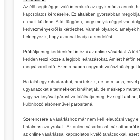
Domain Rating:
21 |
Fókusz:
Oktatás és mark
Az élő segítséggel való interakció az egyik módja annak, h
Leírás:
Svájci SEO beratung és optimierung ü
8.
Nyelvtanfolyam linképítés megoldások
→
kapcsolatos kérdéseire. Ez általában gyorsabban megoldja 
Building & PBN Services nemzetközi minőségbe
10.
Legolcsóbb.org
DR 17
e-mailt küldene. Attól függően, hogy melyik céggel van dolg
💰
Domain Rating:
18 |
Lokáció:
Zürich, Svájc
kedvezményekről is kérdezhet. Vannak olyanok, amelyek haj
beleegyezik, hogy azonnal leadja a rendelést.
9.
SEO Agentur Zürich PBN szolgáltatás
→
Leírás:
Legolcsóbb CRS AI marketing & SEO üg
költséghatékony prémium linképítéssel. SEO s
Próbálja meg keddenként intézni az online vásárlást. A tör
11.
Önfejlesztés.org
DR 17
konzultáció és backlink építés kedvező áron.
📚
kedden teszi közzé a legjobb leárazásokat. Amiért hétfőn tel
megvásárolható. Ezen a napon nagyobb valószínűséggel te
Domain Rating:
17 |
Előny:
Költséghatékony 
Leírás:
"Prémium linképítés alapjai: Miért éri 
10.
Legolcsóbb SEO szolgáltatások
→
Ha talál egy ruhadarabot, ami tetszik, de nem tudja, mivel 
dedikált oldallal. PBN szolgáltatás oktatás és
12.
Plastic Surgery Experts
ugyanazokat a termékeket kínálhatják, de másképp mutath
specialistáknak.
💉
vagy szoknyával párosítva találhatja meg. Ez segít abban, 
Domain Rating:
17 |
Tartalom:
Oktatási anya
különböző alsóneművel párosítaná.
Leírás:
"SEO ügynökség hogyan segít a linkép
11.
Linképítés alapjai oktatás
→
Budapest Hungary szerzők tollából. Prémium l
13.
Plasztikai Sebészet Mell
Szerencsére a vásárláshoz már nem kell elautózni vagy elsé
specializálódva.
⚕️
hatalmas szatyrokat. Az online vásárlással már otthonról 
az online vásárlással kapcsolatos kiváló tanácsokkal, ezér
Domain Rating:
17 |
Specializáció:
Orvosi ma