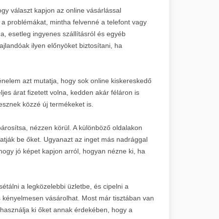
eting
ogy választ kapjon az online vásárlással
gynökség Zürichben. Premium Link
a problémákat, mintha felvenné a telefont vagy
n, svájci precizitással működtetve.
a, esetleg ingyenes szállításról és egyéb
landóak ilyen előnyöket biztosítani, ha
ynökség kft. projektek
zolgáltatás, SEO szakértő
ténelem azt mutatja, hogy sok online kiskereskedő
jes árat fizetett volna, kedden akár féláron is
sznek közzé új termékeket is.
megoldások
meg befektetni?" című szakértői cikk
párosítsa, nézzen körül. A különböző oldalakon
 gyakorlati útmutatók SEO
DR 17
atják be őket. Ugyanazt az inget más nadrággal
hogy jó képet kapjon arról, hogyan nézne ki, ha
gok
ítés a helyezésen?" szakmai blog
inképítés orvosesztétikai iparágban
plasztika
tálni a legközelebbi üzletbe, és cipelni a
DR 17
is kényelmesen vásárolhat. Most már tisztában van
t használja ki őket annak érdekében, hogy a
rketing