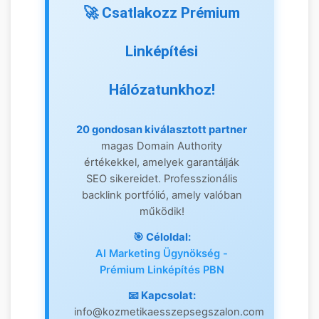
🚀 Csatlakozz Prémium
Partnerek (DR 40+)
Linképítési
Hálózatunkhoz!
20 gondosan kiválasztott partner
magas Domain Authority
1.
értékekkel, amelyek garantálják
SEO sikereidet. Professzionális
backlink portfólió, amely valóban
Keresőmarketing
📈
működik!
Ügynökség Blog
🎯 Céloldal:
AI Marketing Ügynökség -
Prémium Linképítés PBN
DR 82
📧 Kapcsolat:
info@kozmetikaesszepsegszalon.com