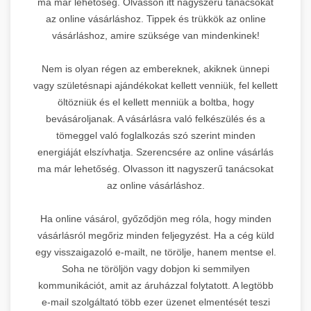
ma már lehetőség. Olvasson itt nagyszerű tanácsokat
az online vásárláshoz. Tippek és trükkök az online
vásárláshoz, amire szüksége van mindenkinek!
Nem is olyan régen az embereknek, akiknek ünnepi
vagy születésnapi ajándékokat kellett venniük, fel kellett
öltözniük és el kellett menniük a boltba, hogy
bevásároljanak. A vásárlásra való felkészülés és a
tömeggel való foglalkozás szó szerint minden
energiáját elszívhatja. Szerencsére az online vásárlás
ma már lehetőség. Olvasson itt nagyszerű tanácsokat
az online vásárláshoz.
Ha online vásárol, győződjön meg róla, hogy minden
vásárlásról megőriz minden feljegyzést. Ha a cég küld
egy visszaigazoló e-mailt, ne törölje, hanem mentse el.
Soha ne töröljön vagy dobjon ki semmilyen
kommunikációt, amit az áruházzal folytatott. A legtöbb
e-mail szolgáltató több ezer üzenet elmentését teszi