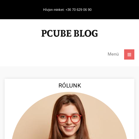
Hívjon minket: +36 70 629 06 90
Menü
RÓLUNK