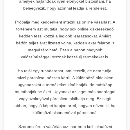
🇦🇹
amelyek hajlandóak ilyen előnyöket biztosítani, ha
beleegyezik, hogy azonnal leadja a rendelést.
DR 23
Próbálja meg keddenként intézni az online vásárlást. A
történelem azt mutatja, hogy sok online kiskereskedő
kedden teszi közzé a legjobb leárazásokat. Amiért
Leírás:
Osztrák SEO ügynökség
hétfőn teljes árat fizetett volna, kedden akár féláron is
bécsben, AI-alapú stratégiákkal.
megvásárolható. Ezen a napon nagyobb
Prémium linképítési
valószínűséggel tesznek közzé új termékeket is.
szolgáltatások nemzetközi
6.
szinten, német nyelvű piacokra
specializálódva.
Ha talál egy ruhadarabot, ami tetszik, de nem tudja,
mivel párosítsa, nézzen körül. A különböző oldalakon
Domain Rating:
23 |
Piac:
Német
Kela Vagyonvédelem
ugyanazokat a termékeket kínálhatják, de másképp
🔒
nyelvterület
mutathatják be őket. Ugyanazt az inget más nadrággal
SEO Agentur Wien
vagy szoknyával párosítva találhatja meg. Ez segít
DR 23
5.
→
szolgáltatások
abban, hogy jó képet kapjon arról, hogyan nézne ki, ha
különböző alsóneművel párosítaná.
Leírás:
Biztonsági és
Szerencsére a vásárláshoz már nem kell elautózni
vagyonvédelmi szakértő platform