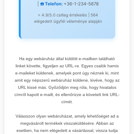
|
☎️ Telefon:
+36-1-234-5678
Leírás:
Magyarország egyik
legerősebb keresőmarketing
⭐ 4.9/5.0 csillag értékelés | 564
blogja kiemelkedő domain
elégedett ügyfél véleménye alapján
authority értékkel. Professzionális
2.
prémium linképítési
szolgáltatások és online
marketing stratégiák központja.
OnlineMarketing101
🎯
Anchor Text:
"Prémium
Ha egy webáruház által küldött e-mailben található
linképítés" |
Domain Rating:
82
linket követte, figyeljen az URL-re. Egyes csalók hamis
Synthasite
e-maileket küldenek, amelyek pont úgy néznek ki, mint
Keresőmarketing Blog
1.
→
amit egy népszerű webáruház küldene, kivéve, hogy az
felfedezése
DR 71
URL kissé más. Győződjön meg róla, hogy hivatalos
címről kapott e-mailt, és ellenőrizze a követett link URL-
címét.
Leírás:
Plasztikai sebészet és
Válasszon olyan webáruházat, amely lehetőséget ad a
keresőmarketing specializálódott
megvásárolt termékek visszaküldésére. Abban az
platform Budapest legnagyobb
esetben, ha nem elégedett a vásárlással, vissza tudja
prémium linképítési hálózatával.