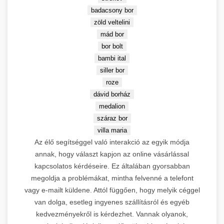
badacsony bor
DR 43
zöld veltelini
mád bor
bor bolt
Leírás:
Keresőmarketing
bambi ital
ügynökség és webfejlesztés CRS
siller bor
💎 Stabil Közepes DA
Budapest Kft. mesterséges
roze
intelligencia alapú linképítési
dávid borház
Partnerek (DR 15-30)
megoldásokkal. AI-powered
medalion
prémium link building stratégiák
száraz bor
élvonalában.
villa maria
Domain Rating:
43 |
Innováció:
Az élő segítséggel való interakció az egyik módja
AI linképítés technológia
annak, hogy választ kapjon az online vásárlással
kapcsolatos kérdéseire. Ez általában gyorsabban
RothCreative AI
4.
→
megoldja a problémákat, mintha felvenné a telefont
megoldások
5.
vagy e-mailt küldene. Attól függően, hogy melyik céggel
van dolga, esetleg ingyenes szállításról és egyéb
kedvezményekről is kérdezhet. Vannak olyanok,
SEO Agentur Wien