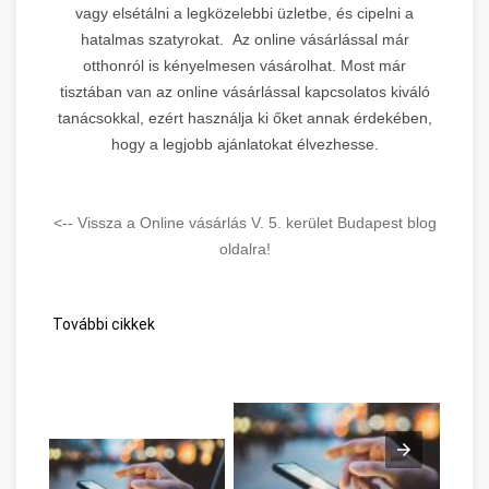
vagy elsétálni a legközelebbi üzletbe, és cipelni a
prémium linképítés PBN
hatalmas szatyrokat. Az online vásárlással már
hálózattal. Mellplasztika,
7.
otthonról is kényelmesen vásárolhat. Most már
Zahnarzt, Welpen, Menedzser
tisztában van az online vásárlással kapcsolatos kiváló
témákban diverzifikált backlink
profil.
tanácsokkal, ezért használja ki őket annak érdekében,
Cserépkályha Kémények
hogy a legjobb ajánlatokat élvezhesse.
🔥
Domain Rating:
23 |
Tartalom:
Vegyes tematikájú erős domain
Kandallók
Kela Vagyonvédelem
<-- Vissza a Online vásárlás V. 5. kerület Budapest blog
6.
→
linképítés
oldalra!
DR 21
További cikkek
Leírás:
Digitális marketing és
chiptuning témájú platform
budapesti marketing ügynökség
linképítési portfóliójával.
8.
Könyvrendelés és prémium
backlink szolgáltatások