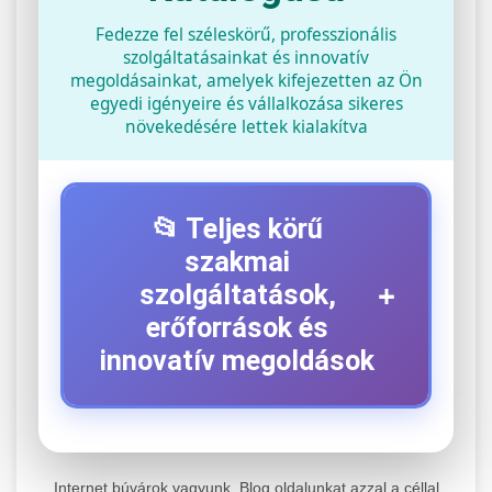
Fedezze fel széleskörű, professzionális
szolgáltatásainkat és innovatív
megoldásainkat, amelyek kifejezetten az Ön
egyedi igényeire és vállalkozása sikeres
növekedésére lettek kialakítva
📂 Teljes körű
szakmai
+
szolgáltatások,
erőforrások és
innovatív megoldások
⚡ 1. Legjobb Elektromos Roller
+
Szerviz
Internet búvárok vagyunk. Blog oldalunkat azzal a céllal