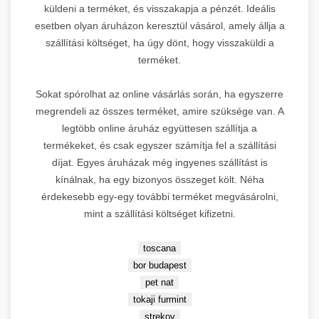
3.
küldeni a terméket, és visszakapja a pénzét. Ideális
Orvosi és wellness szektorban
egyedülálló SEO erő.
esetben olyan áruházon keresztül vásárol, amely állja a
szállítási költséget, ha úgy dönt, hogy visszaküldi a
Domain Rating:
71 |
Specialitás:
The Home of SEO
terméket.
🏠
Orvosesztétikai marketing
OnlineMarketing101
Sokat spórolhat az online vásárlás során, ha egyszerre
DR 44
2.
→
platform megtekintése
megrendeli az összes terméket, amire szüksége van. A
legtöbb online áruház együttesen szállítja a
termékeket, és csak egyszer számítja fel a szállítási
Leírás:
A SEO
díjat. Egyes áruházak még ingyenes szállítást is
keresőoptimalizálás központi
kínálnak, ha egy bizonyos összeget költ. Néha
forrása Budapesten. Linképítés
érdekesebb egy-egy további terméket megvásárolni,
szakértők által üzemeltetett
4.
mint a szállítási költséget kifizetni.
prémium platform, amely átfogó
backlink stratégiákat kínál.
toscana
Domain Rating:
44 |
Fókusz:
RothCreative - AI
bor budapest
🤖
SEO és linképítés oktatás
pet nat
Linképítés
The Home of SEO oldal
tokaji furmint
3.
→
látogatása
strekov