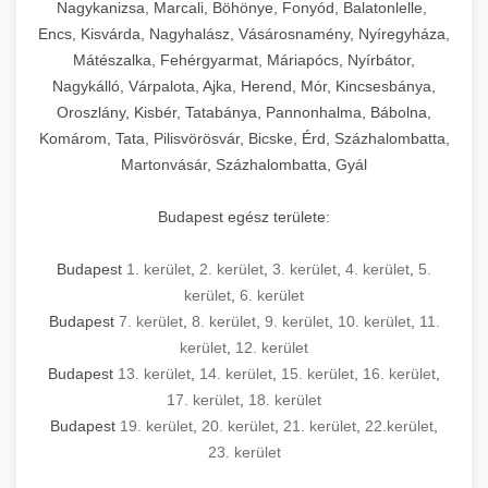
mosószer- és öblítőszer-adagolással,
tisztíthatók, szétszerelhetők és karbantarthatók,
berendezést magában foglal, amely szükséges
Nagykanizsa, Marcali, Böhönye, Fonyód, Balatonlelle,
Ipari sütők és gőzpárolók katalógusa -
használatot, miközben megfelel az összes
hőmérsékletet és vízminőséget figyelő
megfelelnek az összes élelmiszer-biztonsági
egy modern, hatékonyan működő
Encs, Kisvárda, Nagyhalász, Vásárosnamény, Nyíregyháza,
chef-iparikonyhagepek.hu
higiéniai előírásnak.
rendszerekkel, valamint energiatakarékos
előírásnak. Különböző teljesítményű modellek
Mátészalka, Fehérgyarmat, Máriapócs, Nyírbátor,
kereskedelmi konyha komplett felszereléséhez
kereskedelmi konvekciós sütő és kombinált
technológiával rendelkeznek. A rozsdamentes
Nagykálló, Várpalota, Ajka, Herend, Mór, Kincsesbánya,
állnak rendelkezésre asztali és állványos
és működtetéséhez. Az alapvető
berendezések
Ipari hűtőberendezések széles
Oroszlány, Kisbér, Tatabánya, Pannonhalma, Bábolna,
acél konstrukció és a könnyen hozzáférhető
kivitelben, az egyedi igények és a
főzőberendezésektől (tűzhelyek, sütők,
választéka - chef-iparikonyhagepek.hu
Komárom, Tata, Pilisvörösvár, Bicske, Érd, Százhalombatta,
karbantartási pontok biztosítják a hosszú
feldolgozandó mennyiségek függvényében.
grillsütők, frittőzök) kezdve a speciális
Martonvásár, Százhalombatta, Gyál
kereskedelmi hűtőegység és hűtőkamra rendszerek
élettartamot és az egyszerű üzemeltetést.
Biztonságos kezelést biztosító védőburkolatok
feldolgozógépeken (szeletelők, aprítók,
és kapcsolók védelmet nyújtanak a kezelők
mixerek) át egészen a hűtő- és fagyasztó
Budapest egész területe:
Ipari mosogatógépek teljes kínálata -
számára.
berendezésekig, mosogatógépekig és
chef-iparikonyhagepek.hu
kiegészítő eszközökig mindent egy helyen
Budapest
1. kerület
,
2. kerület
,
3. kerület
,
4. kerület
,
5.
kereskedelmi mosogatógép és tisztítóberendezések
Sajtreszelő gépek szakmai választéka -
megtalál. Szakértő tanácsadóink segítenek a
kerület
,
6. kerület
chef-iparikonyhagepek.hu
megfelelő berendezések kiválasztásában, a
Budapest
7. kerület
,
8. kerület
,
9. kerület
,
10. kerület
,
11.
konyha optimális elrendezésének
kereskedelmi sajtreszelő és aprítógépek
kerület
,
12. kerület
megtervezésében, valamint a telepítés és az
Budapest
13. kerület
,
14. kerület
,
15. kerület
,
16. kerület
,
17. kerület
,
18. kerület
üzembe helyezés koordinálásában. Hosszú távú
Budapest
19. kerület
,
20. kerület
,
21. kerület
,
22.kerület
,
garancia, gyors szerviz és folyamatos műszaki
23. kerület
támogatás biztosítja az Ön nyugalmát és