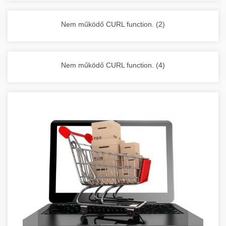
vállalkozása zavartalan működését.
Nagykonyhai berendezések komplett
Nem működő CURL function. (2)
választéka - chef-iparikonyhagepek.hu
kereskedelmi konyhai megoldások és komplett
felszerelések
Nem működő CURL function. (4)