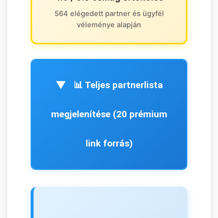
564 elégedett partner és ügyfél
véleménye alapján
📊 Teljes partnerlista
megjelenítése (20 prémium
link forrás)
🏆 Kiemelt Magas DA