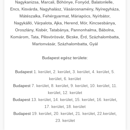
mosószer- és öblítőszer-adagolással,
tisztíthatók, szétszerelhetők és karbantarthatók,
berendezést magában foglal, amely szükséges
Nagykanizsa, Marcali, Böhönye, Fonyód, Balatonlelle,
Ipari sütők és gőzpárolók katalógusa -
használatot, miközben megfelel az összes
hőmérsékletet és vízminőséget figyelő
megfelelnek az összes élelmiszer-biztonsági
egy modern, hatékonyan működő
Encs, Kisvárda, Nagyhalász, Vásárosnamény, Nyíregyháza,
chef-iparikonyhagepek.hu
higiéniai előírásnak.
rendszerekkel, valamint energiatakarékos
előírásnak. Különböző teljesítményű modellek
Mátészalka, Fehérgyarmat, Máriapócs, Nyírbátor,
kereskedelmi konyha komplett felszereléséhez
kereskedelmi konvekciós sütő és kombinált
technológiával rendelkeznek. A rozsdamentes
Nagykálló, Várpalota, Ajka, Herend, Mór, Kincsesbánya,
állnak rendelkezésre asztali és állványos
és működtetéséhez. Az alapvető
berendezések
Ipari hűtőberendezések széles
Oroszlány, Kisbér, Tatabánya, Pannonhalma, Bábolna,
acél konstrukció és a könnyen hozzáférhető
kivitelben, az egyedi igények és a
főzőberendezésektől (tűzhelyek, sütők,
választéka - chef-iparikonyhagepek.hu
Komárom, Tata, Pilisvörösvár, Bicske, Érd, Százhalombatta,
karbantartási pontok biztosítják a hosszú
feldolgozandó mennyiségek függvényében.
grillsütők, frittőzök) kezdve a speciális
Martonvásár, Százhalombatta, Gyál
kereskedelmi hűtőegység és hűtőkamra rendszerek
élettartamot és az egyszerű üzemeltetést.
Biztonságos kezelést biztosító védőburkolatok
feldolgozógépeken (szeletelők, aprítók,
és kapcsolók védelmet nyújtanak a kezelők
mixerek) át egészen a hűtő- és fagyasztó
Budapest egész területe:
Ipari mosogatógépek teljes kínálata -
számára.
berendezésekig, mosogatógépekig és
chef-iparikonyhagepek.hu
kiegészítő eszközökig mindent egy helyen
Budapest
1. kerület
,
2. kerület
,
3. kerület
,
4. kerület
,
5.
kereskedelmi mosogatógép és tisztítóberendezések
Sajtreszelő gépek szakmai választéka -
megtalál. Szakértő tanácsadóink segítenek a
kerület
,
6. kerület
chef-iparikonyhagepek.hu
megfelelő berendezések kiválasztásában, a
Budapest
7. kerület
,
8. kerület
,
9. kerület
,
10. kerület
,
11.
konyha optimális elrendezésének
kereskedelmi sajtreszelő és aprítógépek
kerület
,
12. kerület
megtervezésében, valamint a telepítés és az
Budapest
13. kerület
,
14. kerület
,
15. kerület
,
16. kerület
,
17. kerület
,
18. kerület
üzembe helyezés koordinálásában. Hosszú távú
Budapest
19. kerület
,
20. kerület
,
21. kerület
,
22.kerület
,
garancia, gyors szerviz és folyamatos műszaki
23. kerület
támogatás biztosítja az Ön nyugalmát és