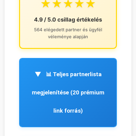
★★★★★
4.9 / 5.0 csillag értékelés
564 elégedett partner és ügyfél
véleménye alapján
📊 Teljes partnerlista
megjelenítése (20 prémium
link forrás)