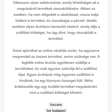
Válasszon olyan webáruházat, amely lehetőséget ad a
keresőmarketing specializálódott
megvásárolt termékek visszaküldésére. Abban az
platform Budapest legnagyobb
esetben, ha nem elégedett a vásárlással, vissza tudja
prémium linképítési hálózatával.
3.
küldeni a terméket, és visszakapja a pénzét. Ideális
Orvosi és wellness szektorban
egyedülálló SEO erő.
esetben olyan áruházon keresztül vásárol, amely állja a
szállítási költséget, ha úgy dönt, hogy visszaküldi a
Domain Rating:
71 |
Specialitás:
The Home of SEO
terméket.
🏠
Orvosesztétikai marketing
OnlineMarketing101
Sokat spórolhat az online vásárlás során, ha egyszerre
DR 44
2.
→
platform megtekintése
megrendeli az összes terméket, amire szüksége van. A
legtöbb online áruház együttesen szállítja a
termékeket, és csak egyszer számítja fel a szállítási
Leírás:
A SEO
díjat. Egyes áruházak még ingyenes szállítást is
keresőoptimalizálás központi
kínálnak, ha egy bizonyos összeget költ. Néha
forrása Budapesten. Linképítés
érdekesebb egy-egy további terméket megvásárolni,
szakértők által üzemeltetett
4.
mint a szállítási költséget kifizetni.
prémium platform, amely átfogó
backlink stratégiákat kínál.
toscana
Domain Rating:
44 |
Fókusz:
RothCreative - AI
bor budapest