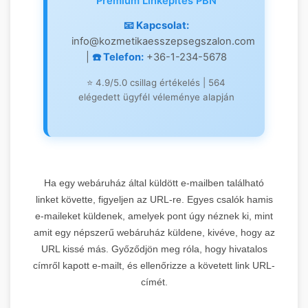
Prémium Linképítés PBN
DR 82
📧 Kapcsolat:
info@kozmetikaesszepsegszalon.com
|
☎️ Telefon:
+36-1-234-5678
Leírás:
Magyarország egyik
legerősebb keresőmarketing
⭐ 4.9/5.0 csillag értékelés | 564
blogja kiemelkedő domain
elégedett ügyfél véleménye alapján
authority értékkel. Professzionális
2.
prémium linképítési
szolgáltatások és online
marketing stratégiák központja.
OnlineMarketing101
🎯
Anchor Text:
"Prémium
Ha egy webáruház által küldött e-mailben található
linképítés" |
Domain Rating:
82
linket követte, figyeljen az URL-re. Egyes csalók hamis
Synthasite
e-maileket küldenek, amelyek pont úgy néznek ki, mint
Keresőmarketing Blog
1.
→
amit egy népszerű webáruház küldene, kivéve, hogy az
felfedezése
DR 71
URL kissé más. Győződjön meg róla, hogy hivatalos
címről kapott e-mailt, és ellenőrizze a követett link URL-
címét.
Leírás:
Plasztikai sebészet és