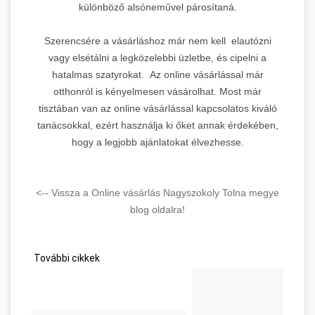
különböző alsóneművel párosítaná.
Leírás:
Biztonsági és
Szerencsére a vásárláshoz már nem kell elautózni
vagyonvédelmi szakértő platform
vagy elsétálni a legközelebbi üzletbe, és cipelni a
prémium linképítés PBN
hatalmas szatyrokat. Az online vásárlással már
hálózattal. Mellplasztika,
7.
otthonról is kényelmesen vásárolhat. Most már
Zahnarzt, Welpen, Menedzser
tisztában van az online vásárlással kapcsolatos kiváló
témákban diverzifikált backlink
profil.
tanácsokkal, ezért használja ki őket annak érdekében,
Cserépkályha Kémények
hogy a legjobb ajánlatokat élvezhesse.
🔥
Domain Rating:
23 |
Tartalom:
Vegyes tematikájú erős domain
Kandallók
Kela Vagyonvédelem
<-- Vissza a Online vásárlás Nagyszokoly Tolna megye
6.
→
linképítés
blog oldalra!
DR 21
További cikkek
Leírás:
Digitális marketing és
chiptuning témájú platform
budapesti marketing ügynökség