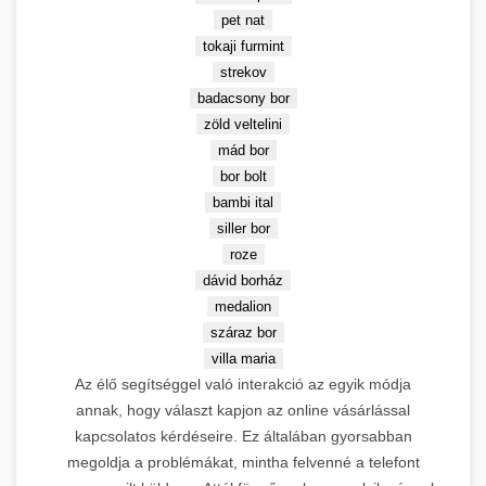
🤖
SEO és linképítés oktatás
pet nat
Linképítés
The Home of SEO oldal
tokaji furmint
3.
→
látogatása
strekov
badacsony bor
DR 43
zöld veltelini
mád bor
bor bolt
Leírás:
Keresőmarketing
bambi ital
ügynökség és webfejlesztés CRS
siller bor
💎 Stabil Közepes DA
Budapest Kft. mesterséges
roze
intelligencia alapú linképítési
dávid borház
Partnerek (DR 15-30)
megoldásokkal. AI-powered
medalion
prémium link building stratégiák
száraz bor
élvonalában.
villa maria
Domain Rating:
43 |
Innováció:
Az élő segítséggel való interakció az egyik módja
AI linképítés technológia
annak, hogy választ kapjon az online vásárlással
kapcsolatos kérdéseire. Ez általában gyorsabban
RothCreative AI
4.
→
megoldja a problémákat, mintha felvenné a telefont
megoldások
5.