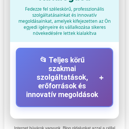
Fedezze fel széleskörű, professzionális
szolgáltatásainkat és innovatív
megoldásainkat, amelyek kifejezetten az Ön
egyedi igényeire és vállalkozása sikeres
növekedésére lettek kialakítva
📂 Teljes körű
szakmai
+
szolgáltatások,
erőforrások és
innovatív megoldások
⚡ 1. Legjobb Elektromos Roller
+
Szerviz
Internet búvárok vagyunk. Blog oldalunkat azzal a céllal