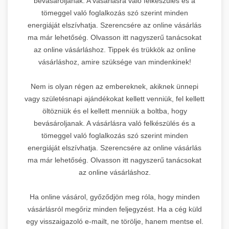
bevásároljanak. A vásárlásra való felkészülés és a
tömeggel való foglalkozás szó szerint minden
energiáját elszívhatja. Szerencsére az online vásárlás
ma már lehetőség. Olvasson itt nagyszerű tanácsokat
az online vásárláshoz. Tippek és trükkök az online
vásárláshoz, amire szüksége van mindenkinek!
Nem is olyan régen az embereknek, akiknek ünnepi
vagy születésnapi ajándékokat kellett venniük, fel kellett
öltözniük és el kellett menniük a boltba, hogy
bevásároljanak. A vásárlásra való felkészülés és a
tömeggel való foglalkozás szó szerint minden
energiáját elszívhatja. Szerencsére az online vásárlás
ma már lehetőség. Olvasson itt nagyszerű tanácsokat
az online vásárláshoz.
Ha online vásárol, győződjön meg róla, hogy minden
vásárlásról megőriz minden feljegyzést. Ha a cég küld
egy visszaigazoló e-mailt, ne törölje, hanem mentse el.