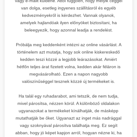
vagy e-mailt küldene. Attól függően, hogy melyik céggel
van dolga, esetleg ingyenes szállításról és egyéb
kedvezményekről is kérdezhet. Vannak olyanok,
SEO Agentur Wien
🇦🇹
amelyek hajlandóak ilyen előnyöket biztosítani, ha
beleegyezik, hogy azonnal leadja a rendelést.
DR 23
Próbálja meg keddenként intézni az online vásárlást. A
történelem azt mutatja, hogy sok online kiskereskedő
kedden teszi közzé a legjobb leárazásokat. Amiért
Leírás:
Osztrák SEO ügynökség
hétfőn teljes árat fizetett volna, kedden akár féláron is
bécsben, AI-alapú stratégiákkal.
megvásárolható. Ezen a napon nagyobb
Prémium linképítési
valószínűséggel tesznek közzé új termékeket is.
szolgáltatások nemzetközi
6.
szinten, német nyelvű piacokra
specializálódva.
Ha talál egy ruhadarabot, ami tetszik, de nem tudja,
mivel párosítsa, nézzen körül. A különböző oldalakon
Domain Rating:
23 |
Piac:
Német
Kela Vagyonvédelem
ugyanazokat a termékeket kínálhatják, de másképp
🔒
nyelvterület
mutathatják be őket. Ugyanazt az inget más nadrággal
SEO Agentur Wien
vagy szoknyával párosítva találhatja meg. Ez segít
DR 23
5.
→
szolgáltatások
abban, hogy jó képet kapjon arról, hogyan nézne ki, ha