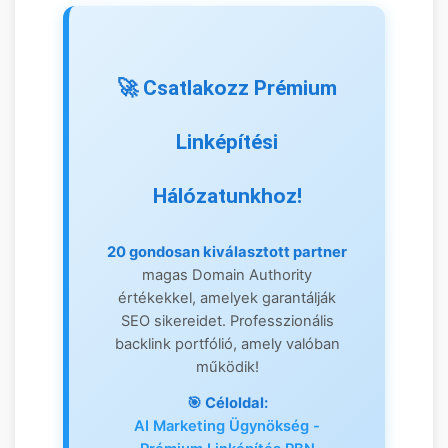
🏆 Kiemelt Magas DA
🚀 Csatlakozz Prémium
Partnerek (DR 40+)
Linképítési
Hálózatunkhoz!
20 gondosan kiválasztott partner
magas Domain Authority
1.
értékekkel, amelyek garantálják
SEO sikereidet. Professzionális
backlink portfólió, amely valóban
Keresőmarketing
📈
működik!
Ügynökség Blog
🎯 Céloldal:
AI Marketing Ügynökség -