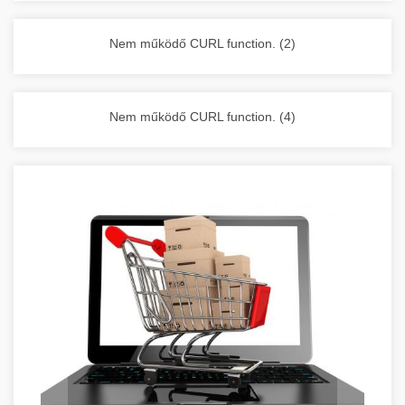
vállalkozása zavartalan működését.
Nagykonyhai berendezések komplett
Nem működő CURL function. (2)
választéka - chef-iparikonyhagepek.hu
kereskedelmi konyhai megoldások és komplett
felszerelések
Nem működő CURL function. (4)