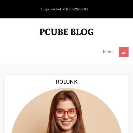
Hívjon minket: +36 70 629 06 90
Menü
RÓLUNK