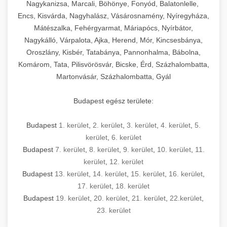
mosószer- és öblítőszer-adagolással,
tisztíthatók, szétszerelhetők és karbantarthatók,
berendezést magában foglal, amely szükséges
Nagykanizsa, Marcali, Böhönye, Fonyód, Balatonlelle,
Ipari sütők és gőzpárolók katalógusa -
használatot, miközben megfelel az összes
hőmérsékletet és vízminőséget figyelő
megfelelnek az összes élelmiszer-biztonsági
egy modern, hatékonyan működő
Encs, Kisvárda, Nagyhalász, Vásárosnamény, Nyíregyháza,
chef-iparikonyhagepek.hu
higiéniai előírásnak.
rendszerekkel, valamint energiatakarékos
előírásnak. Különböző teljesítményű modellek
Mátészalka, Fehérgyarmat, Máriapócs, Nyírbátor,
kereskedelmi konyha komplett felszereléséhez
kereskedelmi konvekciós sütő és kombinált
technológiával rendelkeznek. A rozsdamentes
Nagykálló, Várpalota, Ajka, Herend, Mór, Kincsesbánya,
állnak rendelkezésre asztali és állványos
és működtetéséhez. Az alapvető
berendezések
Ipari hűtőberendezések széles
Oroszlány, Kisbér, Tatabánya, Pannonhalma, Bábolna,
acél konstrukció és a könnyen hozzáférhető
kivitelben, az egyedi igények és a
főzőberendezésektől (tűzhelyek, sütők,
választéka - chef-iparikonyhagepek.hu
Komárom, Tata, Pilisvörösvár, Bicske, Érd, Százhalombatta,
karbantartási pontok biztosítják a hosszú
feldolgozandó mennyiségek függvényében.
grillsütők, frittőzök) kezdve a speciális
Martonvásár, Százhalombatta, Gyál
kereskedelmi hűtőegység és hűtőkamra rendszerek
élettartamot és az egyszerű üzemeltetést.
Biztonságos kezelést biztosító védőburkolatok
feldolgozógépeken (szeletelők, aprítók,
és kapcsolók védelmet nyújtanak a kezelők
mixerek) át egészen a hűtő- és fagyasztó
Budapest egész területe:
Ipari mosogatógépek teljes kínálata -
számára.
berendezésekig, mosogatógépekig és
chef-iparikonyhagepek.hu
kiegészítő eszközökig mindent egy helyen
Budapest
1. kerület
,
2. kerület
,
3. kerület
,
4. kerület
,
5.
kereskedelmi mosogatógép és tisztítóberendezések
Sajtreszelő gépek szakmai választéka -
megtalál. Szakértő tanácsadóink segítenek a
kerület
,
6. kerület
chef-iparikonyhagepek.hu
megfelelő berendezések kiválasztásában, a
Budapest
7. kerület
,
8. kerület
,
9. kerület
,
10. kerület
,
11.
konyha optimális elrendezésének
kereskedelmi sajtreszelő és aprítógépek
kerület
,
12. kerület
megtervezésében, valamint a telepítés és az
Budapest
13. kerület
,
14. kerület
,
15. kerület
,
16. kerület
,
17. kerület
,
18. kerület
üzembe helyezés koordinálásában. Hosszú távú
Budapest
19. kerület
,
20. kerület
,
21. kerület
,
22.kerület
,
garancia, gyors szerviz és folyamatos műszaki
23. kerület
támogatás biztosítja az Ön nyugalmát és