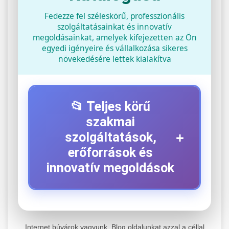
Fedezze fel széleskörű, professzionális
szolgáltatásainkat és innovatív
megoldásainkat, amelyek kifejezetten az Ön
egyedi igényeire és vállalkozása sikeres
növekedésére lettek kialakítva
📂 Teljes körű
szakmai
+
szolgáltatások,
erőforrások és
innovatív megoldások
⚡ 1. Legjobb Elektromos Roller
+
Szerviz
Internet búvárok vagyunk. Blog oldalunkat azzal a céllal