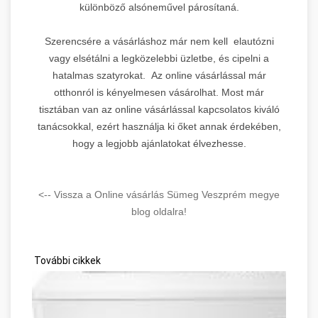
különböző alsóneművel párosítaná.
Leírás:
Biztonsági és
Szerencsére a vásárláshoz már nem kell elautózni
vagyonvédelmi szakértő platform
vagy elsétálni a legközelebbi üzletbe, és cipelni a
prémium linképítés PBN
hatalmas szatyrokat. Az online vásárlással már
hálózattal. Mellplasztika,
7.
otthonról is kényelmesen vásárolhat. Most már
Zahnarzt, Welpen, Menedzser
tisztában van az online vásárlással kapcsolatos kiváló
témákban diverzifikált backlink
profil.
tanácsokkal, ezért használja ki őket annak érdekében,
Cserépkályha Kémények
hogy a legjobb ajánlatokat élvezhesse.
🔥
Domain Rating:
23 |
Tartalom:
Vegyes tematikájú erős domain
Kandallók
Kela Vagyonvédelem
<-- Vissza a Online vásárlás Sümeg Veszprém megye
6.
→
linképítés
blog oldalra!
DR 21
További cikkek
Leírás:
Digitális marketing és
chiptuning témájú platform
budapesti marketing ügynökség