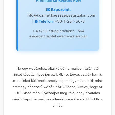
Prémium Linképítés PBN
DR 82
📧 Kapcsolat:
info@kozmetikaesszepsegszalon.com
|
☎️ Telefon:
+36-1-234-5678
Leírás:
Magyarország egyik
legerősebb keresőmarketing
⭐ 4.9/5.0 csillag értékelés | 564
blogja kiemelkedő domain
elégedett ügyfél véleménye alapján
authority értékkel. Professzionális
2.
prémium linképítési
szolgáltatások és online
marketing stratégiák központja.
OnlineMarketing101
🎯
Anchor Text:
"Prémium
Ha egy webáruház által küldött e-mailben található
linképítés" |
Domain Rating:
82
linket követte, figyeljen az URL-re. Egyes csalók hamis
Synthasite
e-maileket küldenek, amelyek pont úgy néznek ki, mint
Keresőmarketing Blog
1.
→
amit egy népszerű webáruház küldene, kivéve, hogy az
felfedezése
DR 71
URL kissé más. Győződjön meg róla, hogy hivatalos
címről kapott e-mailt, és ellenőrizze a követett link URL-
címét.
Leírás:
Plasztikai sebészet és