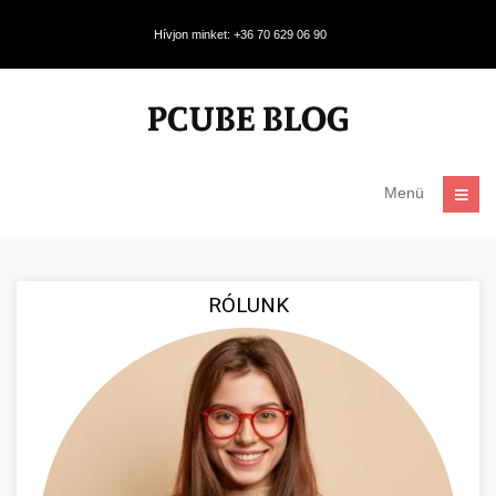
Hívjon minket: +36 70 629 06 90
Menü
RÓLUNK