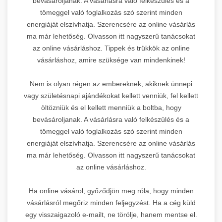
bevásároljanak. A vásárlásra való felkészülés és a
tömeggel való foglalkozás szó szerint minden
energiáját elszívhatja. Szerencsére az online vásárlás
ma már lehetőség. Olvasson itt nagyszerű tanácsokat
az online vásárláshoz. Tippek és trükkök az online
vásárláshoz, amire szüksége van mindenkinek!
Nem is olyan régen az embereknek, akiknek ünnepi
vagy születésnapi ajándékokat kellett venniük, fel kellett
öltözniük és el kellett menniük a boltba, hogy
bevásároljanak. A vásárlásra való felkészülés és a
tömeggel való foglalkozás szó szerint minden
energiáját elszívhatja. Szerencsére az online vásárlás
ma már lehetőség. Olvasson itt nagyszerű tanácsokat
az online vásárláshoz.
Ha online vásárol, győződjön meg róla, hogy minden
vásárlásról megőriz minden feljegyzést. Ha a cég küld
egy visszaigazoló e-mailt, ne törölje, hanem mentse el.