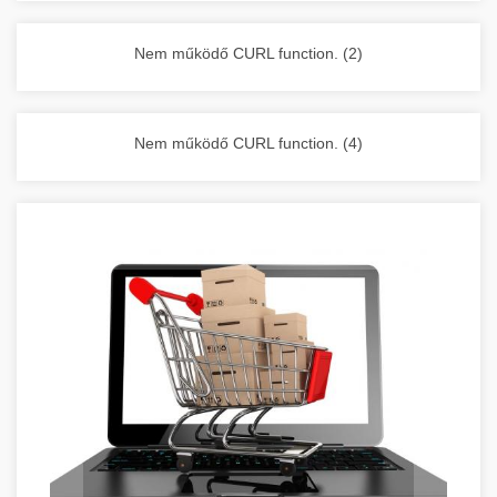
vállalkozása zavartalan működését.
Nagykonyhai berendezések komplett
Nem működő CURL function. (2)
választéka - chef-iparikonyhagepek.hu
kereskedelmi konyhai megoldások és komplett
felszerelések
Nem működő CURL function. (4)