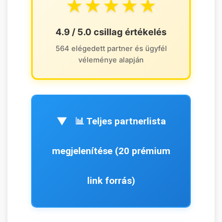
★★★★★
4.9 / 5.0 csillag értékelés
564 elégedett partner és ügyfél
véleménye alapján
📊 Teljes partnerlista
megjelenítése (20 prémium
link forrás)