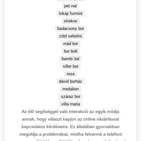
🤖
SEO és linképítés oktatás
pet nat
Linképítés
The Home of SEO oldal
tokaji furmint
3.
→
látogatása
strekov
badacsony bor
DR 43
zöld veltelini
mád bor
bor bolt
Leírás:
Keresőmarketing
bambi ital
ügynökség és webfejlesztés CRS
siller bor
💎 Stabil Közepes DA
Budapest Kft. mesterséges
roze
intelligencia alapú linképítési
dávid borház
Partnerek (DR 15-30)
megoldásokkal. AI-powered
medalion
prémium link building stratégiák
száraz bor
élvonalában.
villa maria
Domain Rating:
43 |
Innováció:
Az élő segítséggel való interakció az egyik módja
AI linképítés technológia
annak, hogy választ kapjon az online vásárlással
kapcsolatos kérdéseire. Ez általában gyorsabban
RothCreative AI
4.
→
megoldja a problémákat, mintha felvenné a telefont
megoldások
5.