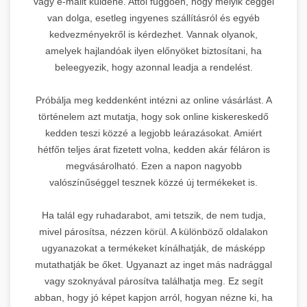
vagy e-mailt küldene. Attól függően, hogy melyik céggel
van dolga, esetleg ingyenes szállításról és egyéb
kedvezményekről is kérdezhet. Vannak olyanok,
SEO Agentur Wien
🇦🇹
amelyek hajlandóak ilyen előnyöket biztosítani, ha
beleegyezik, hogy azonnal leadja a rendelést.
DR 23
Próbálja meg keddenként intézni az online vásárlást. A
történelem azt mutatja, hogy sok online kiskereskedő
kedden teszi közzé a legjobb leárazásokat. Amiért
Leírás:
Osztrák SEO ügynökség
hétfőn teljes árat fizetett volna, kedden akár féláron is
bécsben, AI-alapú stratégiákkal.
megvásárolható. Ezen a napon nagyobb
Prémium linképítési
valószínűséggel tesznek közzé új termékeket is.
szolgáltatások nemzetközi
6.
szinten, német nyelvű piacokra
specializálódva.
Ha talál egy ruhadarabot, ami tetszik, de nem tudja,
mivel párosítsa, nézzen körül. A különböző oldalakon
Domain Rating:
23 |
Piac:
Német
Kela Vagyonvédelem
ugyanazokat a termékeket kínálhatják, de másképp
🔒
nyelvterület
mutathatják be őket. Ugyanazt az inget más nadrággal
SEO Agentur Wien
vagy szoknyával párosítva találhatja meg. Ez segít
DR 23
5.
→
szolgáltatások
abban, hogy jó képet kapjon arról, hogyan nézne ki, ha