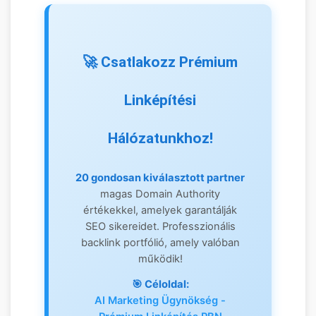
🏆 Kiemelt Magas DA
🚀 Csatlakozz Prémium
Partnerek (DR 40+)
Linképítési
Hálózatunkhoz!
20 gondosan kiválasztott partner
magas Domain Authority
1.
értékekkel, amelyek garantálják
SEO sikereidet. Professzionális
backlink portfólió, amely valóban
Keresőmarketing
📈
működik!
Ügynökség Blog
🎯 Céloldal:
AI Marketing Ügynökség -