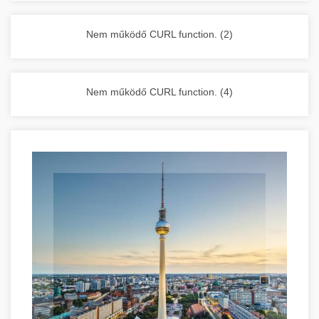
vállalkozása zavartalan működését.
Nagykonyhai berendezések komplett
Nem működő CURL function. (2)
választéka - chef-iparikonyhagepek.hu
kereskedelmi konyhai megoldások és komplett
felszerelések
Nem működő CURL function. (4)