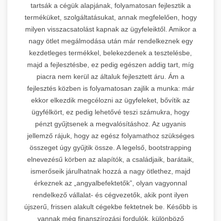
tartsák a cégük alapjának, folyamatosan fejlesztik a
terméküket, szolgáltatásukat, annak megfelelően, hogy
milyen visszacsatolást kapnak az ügyfeleiktől. Amikor a
nagy ötlet megálmodása után már rendelkeznek egy
kezdetleges termékkel, belekezdenek a tesztelésbe,
majd a fejlesztésbe, ez pedig egészen addig tart, míg
piacra nem kerül az általuk fejlesztett áru. Ám a
fejlesztés közben is folyamatosan zajlik a munka: már
ekkor elkezdik megcélozni az ügyfeleket, bővítik az
ügyfélkört, ez pedig lehetővé teszi számukra, hogy
pénzt gyűjtsenek a megvalósításhoz. Az ugyanis
jellemző rájuk, hogy az egész folyamathoz szükséges
összeget úgy gyűjtik össze. A legelső, bootstrapping
elnevezésű körben az alapítók, a családjaik, barátaik,
ismerőseik járulhatnak hozzá a nagy ötlethez, majd
érkeznek az „angyalbefektetők”, olyan vagyonnal
rendelkező vállalat- és cégvezetők, akik pont ilyen
újszerű, frissen alakult cégekbe fektetnek be. Később is
vannak még finanszírozási fordulók, különböző