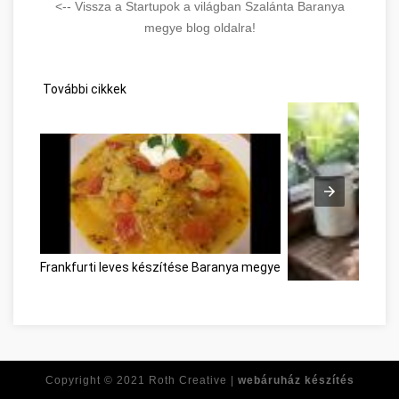
<-- Vissza a Startupok a világban Szalánta Baranya
megye blog oldalra!
További cikkek
Frankfurti leves készítése Baranya megye
Les clés pour libére
Copyright © 2021
Roth Creative |
webáruház készítés