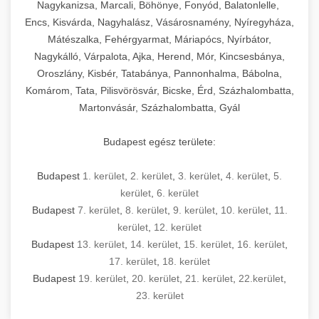
mosószer- és öblítőszer-adagolással,
tisztíthatók, szétszerelhetők és karbantarthatók,
berendezést magában foglal, amely szükséges
Nagykanizsa, Marcali, Böhönye, Fonyód, Balatonlelle,
Ipari sütők és gőzpárolók katalógusa -
használatot, miközben megfelel az összes
hőmérsékletet és vízminőséget figyelő
megfelelnek az összes élelmiszer-biztonsági
egy modern, hatékonyan működő
Encs, Kisvárda, Nagyhalász, Vásárosnamény, Nyíregyháza,
chef-iparikonyhagepek.hu
higiéniai előírásnak.
rendszerekkel, valamint energiatakarékos
előírásnak. Különböző teljesítményű modellek
Mátészalka, Fehérgyarmat, Máriapócs, Nyírbátor,
kereskedelmi konyha komplett felszereléséhez
kereskedelmi konvekciós sütő és kombinált
technológiával rendelkeznek. A rozsdamentes
Nagykálló, Várpalota, Ajka, Herend, Mór, Kincsesbánya,
állnak rendelkezésre asztali és állványos
és működtetéséhez. Az alapvető
berendezések
Ipari hűtőberendezések széles
Oroszlány, Kisbér, Tatabánya, Pannonhalma, Bábolna,
acél konstrukció és a könnyen hozzáférhető
kivitelben, az egyedi igények és a
főzőberendezésektől (tűzhelyek, sütők,
választéka - chef-iparikonyhagepek.hu
Komárom, Tata, Pilisvörösvár, Bicske, Érd, Százhalombatta,
karbantartási pontok biztosítják a hosszú
feldolgozandó mennyiségek függvényében.
grillsütők, frittőzök) kezdve a speciális
Martonvásár, Százhalombatta, Gyál
kereskedelmi hűtőegység és hűtőkamra rendszerek
élettartamot és az egyszerű üzemeltetést.
Biztonságos kezelést biztosító védőburkolatok
feldolgozógépeken (szeletelők, aprítók,
és kapcsolók védelmet nyújtanak a kezelők
mixerek) át egészen a hűtő- és fagyasztó
Budapest egész területe:
Ipari mosogatógépek teljes kínálata -
számára.
berendezésekig, mosogatógépekig és
chef-iparikonyhagepek.hu
kiegészítő eszközökig mindent egy helyen
Budapest
1. kerület
,
2. kerület
,
3. kerület
,
4. kerület
,
5.
kereskedelmi mosogatógép és tisztítóberendezések
Sajtreszelő gépek szakmai választéka -
megtalál. Szakértő tanácsadóink segítenek a
kerület
,
6. kerület
chef-iparikonyhagepek.hu
megfelelő berendezések kiválasztásában, a
Budapest
7. kerület
,
8. kerület
,
9. kerület
,
10. kerület
,
11.
konyha optimális elrendezésének
kereskedelmi sajtreszelő és aprítógépek
kerület
,
12. kerület
megtervezésében, valamint a telepítés és az
Budapest
13. kerület
,
14. kerület
,
15. kerület
,
16. kerület
,
17. kerület
,
18. kerület
üzembe helyezés koordinálásában. Hosszú távú
Budapest
19. kerület
,
20. kerület
,
21. kerület
,
22.kerület
,
garancia, gyors szerviz és folyamatos műszaki
23. kerület
támogatás biztosítja az Ön nyugalmát és