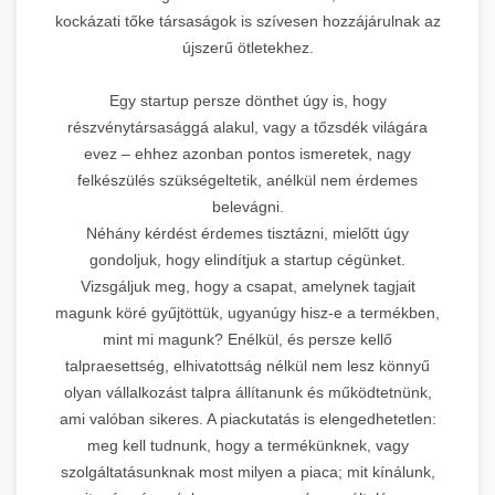
kockázati tőke társaságok is szívesen hozzájárulnak az
újszerű ötletekhez.
Egy startup persze dönthet úgy is, hogy
részvénytársasággá alakul, vagy a tőzsdék világára
evez – ehhez azonban pontos ismeretek, nagy
felkészülés szükségeltetik, anélkül nem érdemes
belevágni.
Néhány kérdést érdemes tisztázni, mielőtt úgy
gondoljuk, hogy elindítjuk a startup cégünket.
Vizsgáljuk meg, hogy a csapat, amelynek tagjait
magunk köré gyűjtöttük, ugyanúgy hisz-e a termékben,
mint mi magunk? Enélkül, és persze kellő
talpraesettség, elhivatottság nélkül nem lesz könnyű
olyan vállalkozást talpra állítanunk és működtetnünk,
ami valóban sikeres. A piackutatás is elengedhetetlen:
meg kell tudnunk, hogy a termékünknek, vagy
szolgáltatásunknak most milyen a piaca; mit kínálunk,