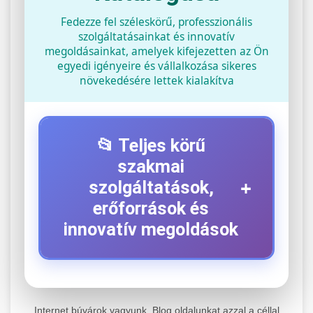
Fedezze fel széleskörű, professzionális
szolgáltatásainkat és innovatív
megoldásainkat, amelyek kifejezetten az Ön
egyedi igényeire és vállalkozása sikeres
növekedésére lettek kialakítva
📂 Teljes körű
szakmai
+
szolgáltatások,
erőforrások és
innovatív megoldások
⚡ 1. Legjobb Elektromos Roller
+
Szerviz
Internet búvárok vagyunk. Blog oldalunkat azzal a céllal