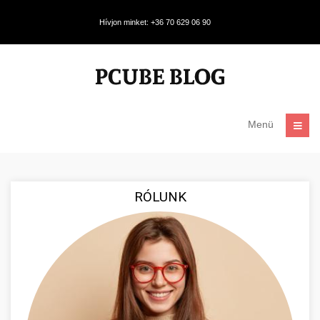
Hívjon minket: +36 70 629 06 90
Menü
RÓLUNK