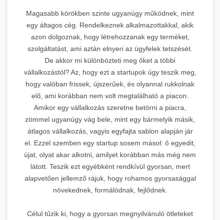
Magasabb körökben szinte ugyanúgy működnek, mint
egy áltagos cég. Rendelkeznek alkalmazottakkal, akik
azon dolgoznak, hogy létrehozzanak egy terméket,
szolgáltatást, ami aztán elnyeri az ügyfelek tetszését.
De akkor mi különbözteti meg őket a többi
vállalkozástól? Az, hogy ezt a startupok úgy teszik meg,
hogy valóban frissek, újszerűek, és olyannal rukkolnak
elő, ami korábban nem volt megtalálható a piacon.
Amikor egy vállalkozás szeretne betörni a piacra,
zömmel ugyanúgy vág bele, mint egy bármelyik másik,
átlagos vállalkozás, vagyis egyfajta sablon alapján jár
el. Ezzel szemben egy startup sosem másol: ő egyedit,
újat, olyat akar alkotni, amilyet korábban más még nem
látott. Teszik ezt egyébként rendkívül gyorsan, mert
alapvetően jellemző rájuk, hogy rohamos gyorsasággal
növekednek, formálódnak, fejlődnek.
Célul tűzik ki, hogy a gyorsan megnyilvánuló ötleteket