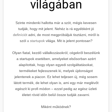
világában
Szinte mindenki hallotta már a szót, mégis kevesen
tudják, hogy mit jelent. Nehéz is rá egyébként jó
definíciót
adni, de most megpróbáljuk tisztázni, miről is
szól
a startupok
világa. Mit is jelent pontosan?
Olyan fiatal, kezdő vállalkozásokról, cégekről beszélünk
a startupok esetében, amelyeket elsősorban azért
alapítottak, hogy olyan egyedi szolgáltatásokat,
termékeket fejlesszenek ki, melyek újdonságot
jelentenek a piacon. Ez lehet teljesen új, még sosem
látott termék, de lehet olyan is, ami egy már meglévőt
egészít ki profi módon – ezzel pedig az egész üzleti
életet rövid időn belül össze tudják zavarni.
Miként működnek?