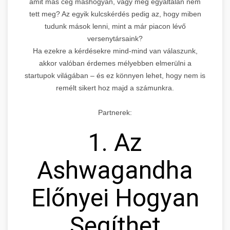
amit más cég máshogyan, vagy még egyáltalán nem
tett meg? Az egyik kulcskérdés pedig az, hogy miben
tudunk mások lenni, mint a már piacon lévő
versenytársaink?
Ha ezekre a kérdésekre mind-mind van válaszunk,
akkor valóban érdemes mélyebben elmerülni a
startupok világában – és ez könnyen lehet, hogy nem is
remélt sikert hoz majd a számunkra.
Partnerek:
1. Az
Ashwagandha
Előnyei Hogyan
Segíthet