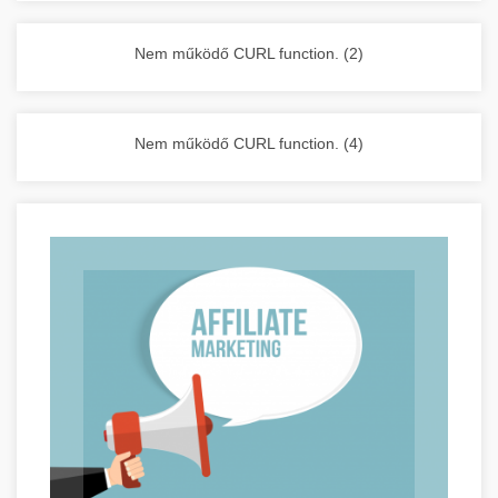
vállalkozása zavartalan működését.
Nagykonyhai berendezések komplett
Nem működő CURL function. (2)
választéka - chef-iparikonyhagepek.hu
kereskedelmi konyhai megoldások és komplett
felszerelések
Nem működő CURL function. (4)