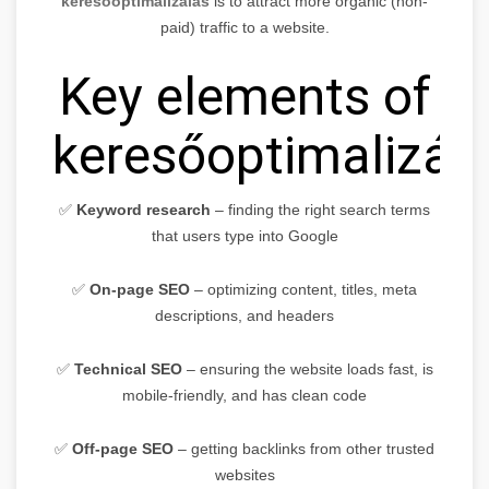
keresőoptimalizálás
is to attract more organic (non-
paid) traffic to a website.
Key elements of
keresőoptimalizálá
✅
Keyword research
– finding the right search terms
that users type into Google
✅
On-page SEO
– optimizing content, titles, meta
descriptions, and headers
✅
Technical SEO
– ensuring the website loads fast, is
mobile-friendly, and has clean code
✅
Off-page SEO
– getting backlinks from other trusted
websites