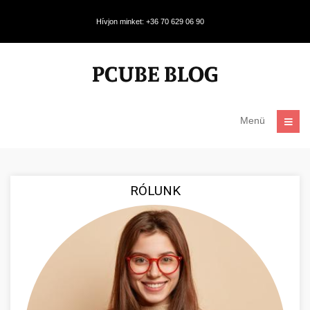
Hívjon minket: +36 70 629 06 90
Menü
RÓLUNK