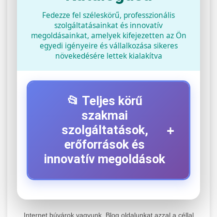
Fedezze fel széleskörű, professzionális
szolgáltatásainkat és innovatív
megoldásainkat, amelyek kifejezetten az Ön
egyedi igényeire és vállalkozása sikeres
növekedésére lettek kialakítva
📂 Teljes körű
szakmai
+
szolgáltatások,
erőforrások és
innovatív megoldások
⚡ 1. Legjobb Elektromos Roller
+
Szerviz
Internet búvárok vagyunk. Blog oldalunkat azzal a céllal