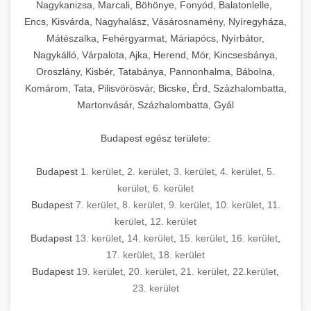
mosószer- és öblítőszer-adagolással,
tisztíthatók, szétszerelhetők és karbantarthatók,
berendezést magában foglal, amely szükséges
Nagykanizsa, Marcali, Böhönye, Fonyód, Balatonlelle,
Ipari sütők és gőzpárolók katalógusa -
használatot, miközben megfelel az összes
hőmérsékletet és vízminőséget figyelő
megfelelnek az összes élelmiszer-biztonsági
egy modern, hatékonyan működő
Encs, Kisvárda, Nagyhalász, Vásárosnamény, Nyíregyháza,
chef-iparikonyhagepek.hu
higiéniai előírásnak.
rendszerekkel, valamint energiatakarékos
előírásnak. Különböző teljesítményű modellek
Mátészalka, Fehérgyarmat, Máriapócs, Nyírbátor,
kereskedelmi konyha komplett felszereléséhez
kereskedelmi konvekciós sütő és kombinált
technológiával rendelkeznek. A rozsdamentes
Nagykálló, Várpalota, Ajka, Herend, Mór, Kincsesbánya,
állnak rendelkezésre asztali és állványos
és működtetéséhez. Az alapvető
berendezések
Ipari hűtőberendezések széles
Oroszlány, Kisbér, Tatabánya, Pannonhalma, Bábolna,
acél konstrukció és a könnyen hozzáférhető
kivitelben, az egyedi igények és a
főzőberendezésektől (tűzhelyek, sütők,
választéka - chef-iparikonyhagepek.hu
Komárom, Tata, Pilisvörösvár, Bicske, Érd, Százhalombatta,
karbantartási pontok biztosítják a hosszú
feldolgozandó mennyiségek függvényében.
grillsütők, frittőzök) kezdve a speciális
Martonvásár, Százhalombatta, Gyál
kereskedelmi hűtőegység és hűtőkamra rendszerek
élettartamot és az egyszerű üzemeltetést.
Biztonságos kezelést biztosító védőburkolatok
feldolgozógépeken (szeletelők, aprítók,
és kapcsolók védelmet nyújtanak a kezelők
mixerek) át egészen a hűtő- és fagyasztó
Budapest egész területe:
Ipari mosogatógépek teljes kínálata -
számára.
berendezésekig, mosogatógépekig és
chef-iparikonyhagepek.hu
kiegészítő eszközökig mindent egy helyen
Budapest
1. kerület
,
2. kerület
,
3. kerület
,
4. kerület
,
5.
kereskedelmi mosogatógép és tisztítóberendezések
Sajtreszelő gépek szakmai választéka -
megtalál. Szakértő tanácsadóink segítenek a
kerület
,
6. kerület
chef-iparikonyhagepek.hu
megfelelő berendezések kiválasztásában, a
Budapest
7. kerület
,
8. kerület
,
9. kerület
,
10. kerület
,
11.
konyha optimális elrendezésének
kereskedelmi sajtreszelő és aprítógépek
kerület
,
12. kerület
megtervezésében, valamint a telepítés és az
Budapest
13. kerület
,
14. kerület
,
15. kerület
,
16. kerület
,
17. kerület
,
18. kerület
üzembe helyezés koordinálásában. Hosszú távú
Budapest
19. kerület
,
20. kerület
,
21. kerület
,
22.kerület
,
garancia, gyors szerviz és folyamatos műszaki
23. kerület
támogatás biztosítja az Ön nyugalmát és