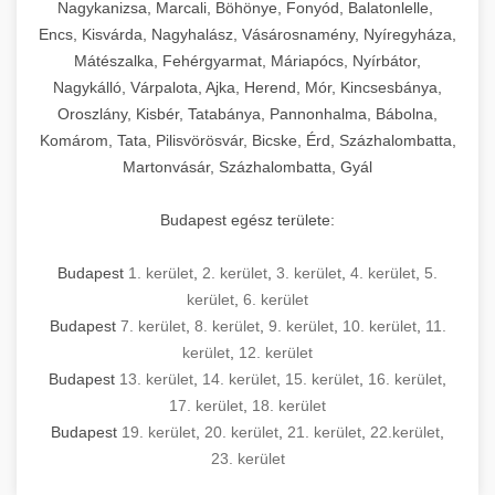
mosószer- és öblítőszer-adagolással,
tisztíthatók, szétszerelhetők és karbantarthatók,
berendezést magában foglal, amely szükséges
Nagykanizsa, Marcali, Böhönye, Fonyód, Balatonlelle,
Ipari sütők és gőzpárolók katalógusa -
használatot, miközben megfelel az összes
hőmérsékletet és vízminőséget figyelő
megfelelnek az összes élelmiszer-biztonsági
egy modern, hatékonyan működő
Encs, Kisvárda, Nagyhalász, Vásárosnamény, Nyíregyháza,
chef-iparikonyhagepek.hu
higiéniai előírásnak.
rendszerekkel, valamint energiatakarékos
előírásnak. Különböző teljesítményű modellek
Mátészalka, Fehérgyarmat, Máriapócs, Nyírbátor,
kereskedelmi konyha komplett felszereléséhez
kereskedelmi konvekciós sütő és kombinált
technológiával rendelkeznek. A rozsdamentes
Nagykálló, Várpalota, Ajka, Herend, Mór, Kincsesbánya,
állnak rendelkezésre asztali és állványos
és működtetéséhez. Az alapvető
berendezések
Ipari hűtőberendezések széles
Oroszlány, Kisbér, Tatabánya, Pannonhalma, Bábolna,
acél konstrukció és a könnyen hozzáférhető
kivitelben, az egyedi igények és a
főzőberendezésektől (tűzhelyek, sütők,
választéka - chef-iparikonyhagepek.hu
Komárom, Tata, Pilisvörösvár, Bicske, Érd, Százhalombatta,
karbantartási pontok biztosítják a hosszú
feldolgozandó mennyiségek függvényében.
grillsütők, frittőzök) kezdve a speciális
Martonvásár, Százhalombatta, Gyál
kereskedelmi hűtőegység és hűtőkamra rendszerek
élettartamot és az egyszerű üzemeltetést.
Biztonságos kezelést biztosító védőburkolatok
feldolgozógépeken (szeletelők, aprítók,
és kapcsolók védelmet nyújtanak a kezelők
mixerek) át egészen a hűtő- és fagyasztó
Budapest egész területe:
Ipari mosogatógépek teljes kínálata -
számára.
berendezésekig, mosogatógépekig és
chef-iparikonyhagepek.hu
kiegészítő eszközökig mindent egy helyen
Budapest
1. kerület
,
2. kerület
,
3. kerület
,
4. kerület
,
5.
kereskedelmi mosogatógép és tisztítóberendezések
Sajtreszelő gépek szakmai választéka -
megtalál. Szakértő tanácsadóink segítenek a
kerület
,
6. kerület
chef-iparikonyhagepek.hu
megfelelő berendezések kiválasztásában, a
Budapest
7. kerület
,
8. kerület
,
9. kerület
,
10. kerület
,
11.
konyha optimális elrendezésének
kereskedelmi sajtreszelő és aprítógépek
kerület
,
12. kerület
megtervezésében, valamint a telepítés és az
Budapest
13. kerület
,
14. kerület
,
15. kerület
,
16. kerület
,
17. kerület
,
18. kerület
üzembe helyezés koordinálásában. Hosszú távú
Budapest
19. kerület
,
20. kerület
,
21. kerület
,
22.kerület
,
garancia, gyors szerviz és folyamatos műszaki
23. kerület
támogatás biztosítja az Ön nyugalmát és