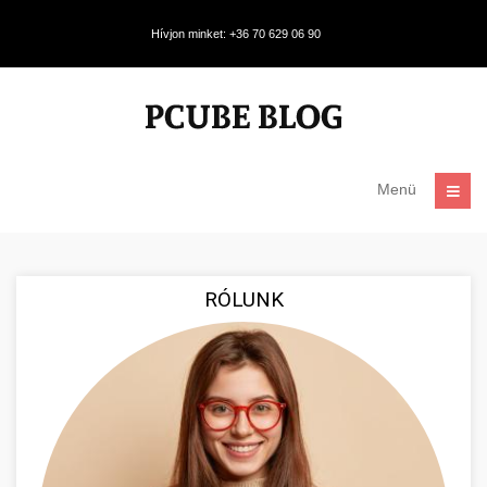
Hívjon minket: +36 70 629 06 90
Menü
RÓLUNK