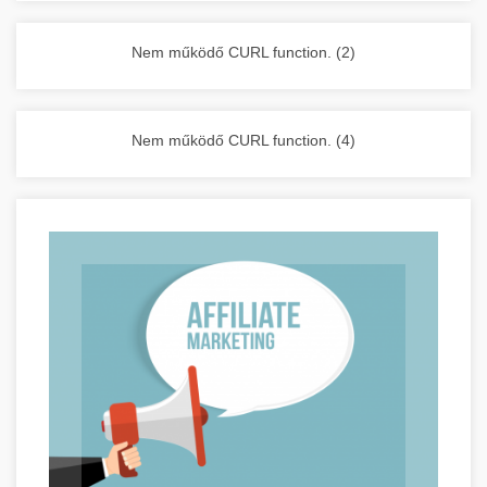
vállalkozása zavartalan működését.
Nagykonyhai berendezések komplett
Nem működő CURL function. (2)
választéka - chef-iparikonyhagepek.hu
kereskedelmi konyhai megoldások és komplett
felszerelések
Nem működő CURL function. (4)