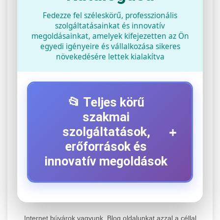
Fedezze fel széleskörű, professzionális
szolgáltatásainkat és innovatív
megoldásainkat, amelyek kifejezetten az Ön
egyedi igényeire és vállalkozása sikeres
növekedésére lettek kialakítva
📂 Teljes körű
szakmai
+
szolgáltatások,
erőforrások és
innovatív megoldások
⚡ 1. Legjobb Elektromos Roller
+
Szerviz
Internet búvárok vagyunk. Blog oldalunkat azzal a céllal