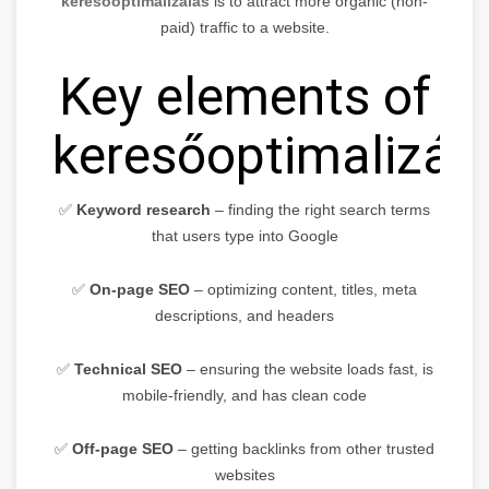
keresőoptimalizálás
is to attract more organic (non-
paid) traffic to a website.
Key elements of
keresőoptimalizálá
✅
Keyword research
– finding the right search terms
that users type into Google
✅
On-page SEO
– optimizing content, titles, meta
descriptions, and headers
✅
Technical SEO
– ensuring the website loads fast, is
mobile-friendly, and has clean code
✅
Off-page SEO
– getting backlinks from other trusted
websites