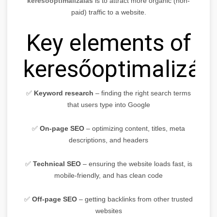
keresőoptimalizálás
is to attract more organic (non-
paid) traffic to a website.
Key elements of
keresőoptimalizálá
✅
Keyword research
– finding the right search terms
that users type into Google
✅
On-page SEO
– optimizing content, titles, meta
descriptions, and headers
✅
Technical SEO
– ensuring the website loads fast, is
mobile-friendly, and has clean code
✅
Off-page SEO
– getting backlinks from other trusted
websites