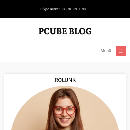
Hívjon minket: +36 70 629 06 90
Menü
RÓLUNK