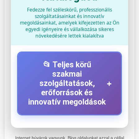
Fedezze fel széleskörű, professzionális
szolgáltatásainkat és innovatív
megoldásainkat, amelyek kifejezetten az Ön
egyedi igényeire és vállalkozása sikeres
növekedésére lettek kialakítva
📂 Teljes körű
szakmai
+
szolgáltatások,
erőforrások és
innovatív megoldások
⚡ 1. Legjobb Elektromos Roller
+
Szerviz
Internet búvárok vagyunk. Blog oldalunkat azzal a céllal