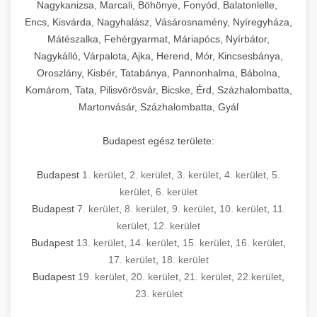
mosószer- és öblítőszer-adagolással,
tisztíthatók, szétszerelhetők és karbantarthatók,
berendezést magában foglal, amely szükséges
Nagykanizsa, Marcali, Böhönye, Fonyód, Balatonlelle,
Ipari sütők és gőzpárolók katalógusa -
használatot, miközben megfelel az összes
hőmérsékletet és vízminőséget figyelő
megfelelnek az összes élelmiszer-biztonsági
egy modern, hatékonyan működő
Encs, Kisvárda, Nagyhalász, Vásárosnamény, Nyíregyháza,
chef-iparikonyhagepek.hu
higiéniai előírásnak.
rendszerekkel, valamint energiatakarékos
előírásnak. Különböző teljesítményű modellek
Mátészalka, Fehérgyarmat, Máriapócs, Nyírbátor,
kereskedelmi konyha komplett felszereléséhez
kereskedelmi konvekciós sütő és kombinált
technológiával rendelkeznek. A rozsdamentes
Nagykálló, Várpalota, Ajka, Herend, Mór, Kincsesbánya,
állnak rendelkezésre asztali és állványos
és működtetéséhez. Az alapvető
berendezések
Ipari hűtőberendezések széles
Oroszlány, Kisbér, Tatabánya, Pannonhalma, Bábolna,
acél konstrukció és a könnyen hozzáférhető
kivitelben, az egyedi igények és a
főzőberendezésektől (tűzhelyek, sütők,
választéka - chef-iparikonyhagepek.hu
Komárom, Tata, Pilisvörösvár, Bicske, Érd, Százhalombatta,
karbantartási pontok biztosítják a hosszú
feldolgozandó mennyiségek függvényében.
grillsütők, frittőzök) kezdve a speciális
Martonvásár, Százhalombatta, Gyál
kereskedelmi hűtőegység és hűtőkamra rendszerek
élettartamot és az egyszerű üzemeltetést.
Biztonságos kezelést biztosító védőburkolatok
feldolgozógépeken (szeletelők, aprítók,
és kapcsolók védelmet nyújtanak a kezelők
mixerek) át egészen a hűtő- és fagyasztó
Budapest egész területe:
Ipari mosogatógépek teljes kínálata -
számára.
berendezésekig, mosogatógépekig és
chef-iparikonyhagepek.hu
kiegészítő eszközökig mindent egy helyen
Budapest
1. kerület
,
2. kerület
,
3. kerület
,
4. kerület
,
5.
kereskedelmi mosogatógép és tisztítóberendezések
Sajtreszelő gépek szakmai választéka -
megtalál. Szakértő tanácsadóink segítenek a
kerület
,
6. kerület
chef-iparikonyhagepek.hu
megfelelő berendezések kiválasztásában, a
Budapest
7. kerület
,
8. kerület
,
9. kerület
,
10. kerület
,
11.
konyha optimális elrendezésének
kereskedelmi sajtreszelő és aprítógépek
kerület
,
12. kerület
megtervezésében, valamint a telepítés és az
Budapest
13. kerület
,
14. kerület
,
15. kerület
,
16. kerület
,
17. kerület
,
18. kerület
üzembe helyezés koordinálásában. Hosszú távú
Budapest
19. kerület
,
20. kerület
,
21. kerület
,
22.kerület
,
garancia, gyors szerviz és folyamatos műszaki
23. kerület
támogatás biztosítja az Ön nyugalmát és