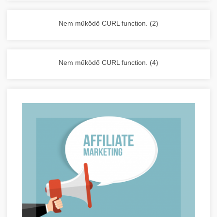
vállalkozása zavartalan működését.
Nagykonyhai berendezések komplett
Nem működő CURL function. (2)
választéka - chef-iparikonyhagepek.hu
kereskedelmi konyhai megoldások és komplett
felszerelések
Nem működő CURL function. (4)