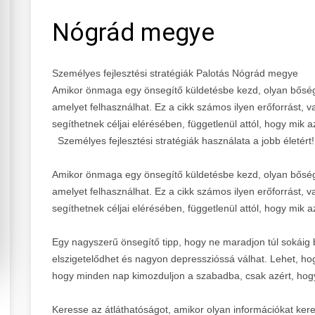
Nógrád megye
Személyes fejlesztési stratégiák Palotás Nógrád megye
Amikor önmaga egy önsegítő küldetésbe kezd, olyan bőség
amelyet felhasználhat. Ez a cikk számos ilyen erőforrást, 
segíthetnek céljai elérésében, függetlenül attól, hogy mik a
Személyes fejlesztési stratégiák használata a jobb életért!
Amikor önmaga egy önsegítő küldetésbe kezd, olyan bőség
amelyet felhasználhat. Ez a cikk számos ilyen erőforrást, 
segíthetnek céljai elérésében, függetlenül attól, hogy mik a
Egy nagyszerű önsegítő tipp, hogy ne maradjon túl sokáig 
elszigetelődhet és nagyon depresszióssá válhat. Lehet, ho
hogy minden nap kimozduljon a szabadba, csak azért, hogy
Keresse az átláthatóságot, amikor olyan információkat kere