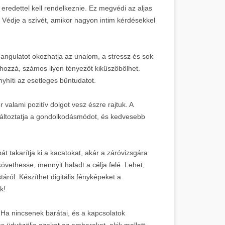
eredettel kell rendelkeznie. Ez megvédi az aljas
 Védje a szívét, amikor nagyon intim kérdésekkel
hangulatot okozhatja az unalom, a stressz és sok
 hozzá, számos ilyen tényezőt kiküszöbölhet.
nyhíti az esetleges bűntudatot.
valami pozitív dolgot vesz észre rajtuk. A
áltoztatja a gondolkodásmódot, és kedvesebb
t takarítja ki a kacatokat, akár a záróvizsgára
vethesse, mennyit haladt a célja felé. Lehet,
áról. Készíthet digitális fényképeket a
k!
 Ha nincsenek barátai, és a kapcsolatok
s üdvözölje azokat az embereket, akik mellett