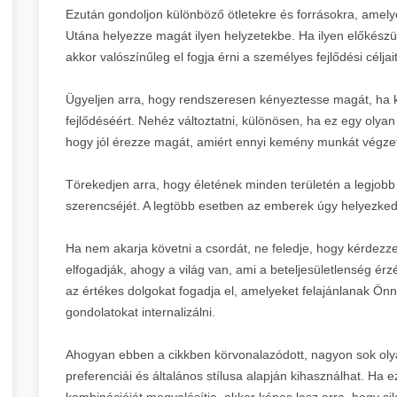
Ezután gondoljon különböző ötletekre és forrásokra, amelye
Utána helyezze magát ilyen helyzetekbe. Ha ilyen előkészül
akkor valószínűleg el fogja érni a személyes fejlődési céljait
Ügyeljen arra, hogy rendszeresen kényeztesse magát, ha 
fejlődéséért. Nehéz változtatni, különösen, ha ez egy oly
hogy jól érezze magát, amiért ennyi kemény munkát végzet
Törekedjen arra, hogy életének minden területén a legjob
szerencséjét. A legtöbb esetben az emberek úgy helyezked
Ha nem akarja követni a csordát, ne feledje, hogy kérdez
elfogadják, ahogy a világ van, ami a beteljesületlenség érz
az értékes dolgokat fogadja el, amelyeket felajánlanak Ö
gondolatokat internalizálni.
Ahogyan ebben a cikkben körvonalazódott, nagyon sok olya
preferenciái és általános stílusa alapján kihasználhat. Ha
kombinációját megvalósítja, akkor képes lesz arra, hogy sik