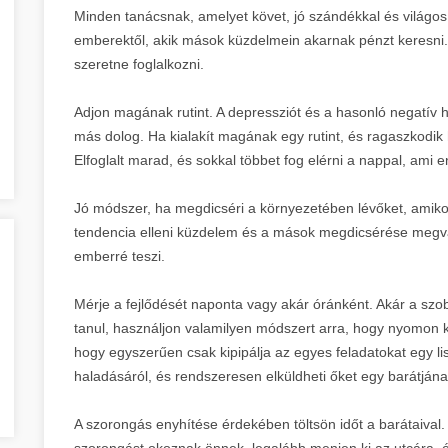
Minden tanácsnak, amelyet követ, jó szándékkal és világos 
emberektől, akik mások küzdelmein akarnak pénzt keresni.
szeretne foglalkozni.
Adjon magának rutint. A depressziót és a hasonló negatív 
más dolog. Ha kialakít magának egy rutint, és ragaszkodik
Elfoglalt marad, és sokkal többet fog elérni a nappal, ami e
Jó módszer, ha megdicséri a környezetében lévőket, amikor 
tendencia elleni küzdelem és a mások megdicsérése megv
emberré teszi.
Mérje a fejlődését naponta vagy akár óránként. Akár a szobá
tanul, használjon valamilyen módszert arra, hogy nyomon kö
hogy egyszerűen csak kipipálja az egyes feladatokat egy list
haladásáról, és rendszeresen elküldheti őket egy barátjána
A szorongás enyhítése érdekében töltsön időt a barátaival.
szorongást okoznak önnek, legalább menjen ki az utcára, é