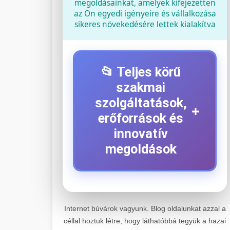
megoldásainkat, amelyek kifejezetten
az Ön egyedi igényeire és vállalkozása
sikeres növekedésére lettek kialakítva
📂 Teljes körű
szakmai
szolgáltatások,
+
erőforrások és
innovatív
megoldások
⚡ 1. Legjobb Elektromos
+
Roller Szerviz
Internet búvárok vagyunk. Blog oldalunkat azzal a
céllal hoztuk létre, hogy láthatóbbá tegyük a hazai
Kiemelkedő szakértelemmel