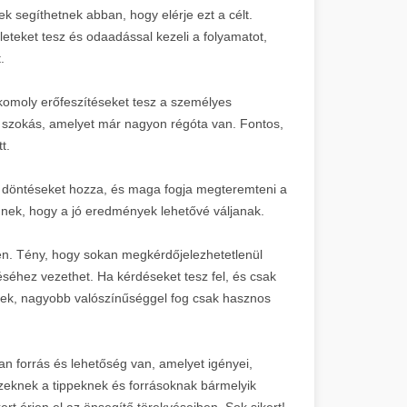
k segíthetnek abban, hogy elérje ezt a célt.
eteket tesz és odaadással kezeli a folyamatot,
.
komoly erőfeszítéseket tesz a személyes
an szokás, amelyet már nagyon régóta van. Fontos,
t.
b döntéseket hozza, és maga fogja megteremteni a
nek, hogy a jó eredmények lehetővé váljanak.
zen. Tény, hogy sokan megkérdőjelezhetetlenül
éséhez vezethet. Ha kérdéseket tesz fel, és csak
nnek, nagyobb valószínűséggel fog csak hasznos
n forrás és lehetőség van, amelyet igényei,
 ezeknek a tippeknek és forrásoknak bármelyik
ert érjen el az önsegítő törekvéseiben. Sok sikert!