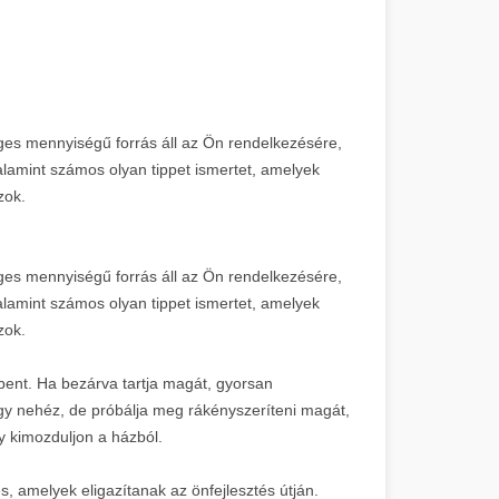
es mennyiségű forrás áll az Ön rendelkezésére,
valamint számos olyan tippet ismertet, amelyek
zok.
es mennyiségű forrás áll az Ön rendelkezésére,
valamint számos olyan tippet ismertet, amelyek
zok.
bent. Ha bezárva tartja magát, gyorsan
gy nehéz, de próbálja meg rákényszeríteni magát,
 kimozduljon a házból.
s, amelyek eligazítanak az önfejlesztés útján.