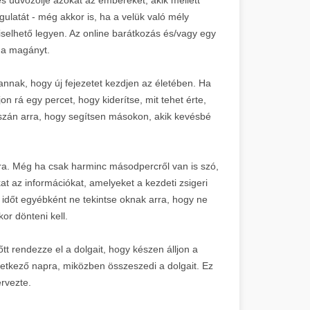
gulatát - még akkor is, ha a velük való mély
iselhető legyen. Az online barátkozás és/vagy egy
s a magányt.
nnak, hogy új fejezetet kezdjen az életében. Ha
n rá egy percet, hogy kiderítse, mit tehet érte,
szán arra, hogy segítsen másokon, akik kevésbé
sra. Még ha csak harminc másodpercről van is szó,
t az információkat, amelyeket a kezdeti zsigeri
i időt egyébként ne tekintse oknak arra, hogy ne
or dönteni kell.
t rendezze el a dolgait, hogy készen álljon a
vetkező napra, miközben összeszedi a dolgait. Ez
ervezte.