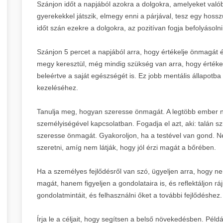
Szánjon időt a napjából azokra a dolgokra, amelyeket való
gyerekekkel játszik, elmegy enni a párjával, tesz egy hoss
időt szán ezekre a dolgokra, az pozitívan fogja befolyásolni
Szánjon 5 percet a napjából arra, hogy értékelje önmagát 
megy keresztül, még mindig szükség van arra, hogy értékel
beleértve a saját egészségét is. Ez jobb mentális állapotb
kezeléséhez.
Tanulja meg, hogyan szeresse önmagát. A legtöbb ember ne
személyiségével kapcsolatban. Fogadja el azt, aki: talán 
szeresse önmagát. Gyakoroljon, ha a testével van gond. N
szeretni, amíg nem látják, hogy jól érzi magát a bőrében.
Ha a személyes fejlődésről van szó, ügyeljen arra, hogy ne 
magát, hanem figyeljen a gondolataira is, és reflektáljon ráj
gondolatmintáit, és felhasználni őket a további fejlődéshez.
Írja le a céljait, hogy segítsen a belső növekedésben. Péld