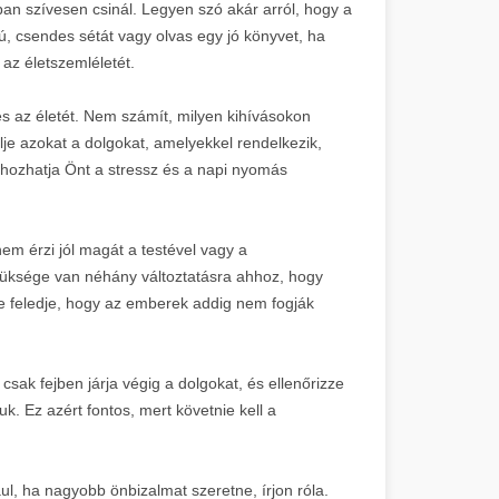
ban szívesen csinál. Legyen szó akár arról, hogy a
zú, csendes sétát vagy olvas egy jó könyvet, ha
 az életszemléletét.
és az életét. Nem számít, milyen kihívásokon
je azokat a dolgokat, amelyekkel rendelkezik,
a hozhatja Önt a stressz és a napi nyomás
m érzi jól magát a testével vagy a
szüksége van néhány változtatásra ahhoz, hogy
e feledje, hogy az emberek addig nem fogják
csak fejben járja végig a dolgokat, és ellenőrizze
uk. Ez azért fontos, mert követnie kell a
ául, ha nagyobb önbizalmat szeretne, írjon róla.