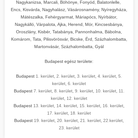
mosószer- és öblítőszer-adagolással,
tisztíthatók, szétszerelhetők és karbantarthatók,
berendezést magában foglal, amely szükséges
Nagykanizsa, Marcali, Böhönye, Fonyód, Balatonlelle,
Ipari sütők és gőzpárolók katalógusa -
használatot, miközben megfelel az összes
hőmérsékletet és vízminőséget figyelő
megfelelnek az összes élelmiszer-biztonsági
egy modern, hatékonyan működő
Encs, Kisvárda, Nagyhalász, Vásárosnamény, Nyíregyháza,
chef-iparikonyhagepek.hu
higiéniai előírásnak.
rendszerekkel, valamint energiatakarékos
előírásnak. Különböző teljesítményű modellek
Mátészalka, Fehérgyarmat, Máriapócs, Nyírbátor,
kereskedelmi konyha komplett felszereléséhez
kereskedelmi konvekciós sütő és kombinált
technológiával rendelkeznek. A rozsdamentes
Nagykálló, Várpalota, Ajka, Herend, Mór, Kincsesbánya,
állnak rendelkezésre asztali és állványos
és működtetéséhez. Az alapvető
berendezések
Ipari hűtőberendezések széles
Oroszlány, Kisbér, Tatabánya, Pannonhalma, Bábolna,
acél konstrukció és a könnyen hozzáférhető
kivitelben, az egyedi igények és a
főzőberendezésektől (tűzhelyek, sütők,
választéka - chef-iparikonyhagepek.hu
Komárom, Tata, Pilisvörösvár, Bicske, Érd, Százhalombatta,
karbantartási pontok biztosítják a hosszú
feldolgozandó mennyiségek függvényében.
grillsütők, frittőzök) kezdve a speciális
Martonvásár, Százhalombatta, Gyál
kereskedelmi hűtőegység és hűtőkamra rendszerek
élettartamot és az egyszerű üzemeltetést.
Biztonságos kezelést biztosító védőburkolatok
feldolgozógépeken (szeletelők, aprítók,
és kapcsolók védelmet nyújtanak a kezelők
mixerek) át egészen a hűtő- és fagyasztó
Budapest egész területe:
Ipari mosogatógépek teljes kínálata -
számára.
berendezésekig, mosogatógépekig és
chef-iparikonyhagepek.hu
kiegészítő eszközökig mindent egy helyen
Budapest
1. kerület
,
2. kerület
,
3. kerület
,
4. kerület
,
5.
kereskedelmi mosogatógép és tisztítóberendezések
Sajtreszelő gépek szakmai választéka -
megtalál. Szakértő tanácsadóink segítenek a
kerület
,
6. kerület
chef-iparikonyhagepek.hu
megfelelő berendezések kiválasztásában, a
Budapest
7. kerület
,
8. kerület
,
9. kerület
,
10. kerület
,
11.
konyha optimális elrendezésének
kereskedelmi sajtreszelő és aprítógépek
kerület
,
12. kerület
megtervezésében, valamint a telepítés és az
Budapest
13. kerület
,
14. kerület
,
15. kerület
,
16. kerület
,
17. kerület
,
18. kerület
üzembe helyezés koordinálásában. Hosszú távú
Budapest
19. kerület
,
20. kerület
,
21. kerület
,
22.kerület
,
garancia, gyors szerviz és folyamatos műszaki
23. kerület
támogatás biztosítja az Ön nyugalmát és