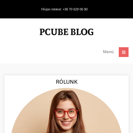
Hívjon minket: +36 70 629 06 90
Menü
RÓLUNK