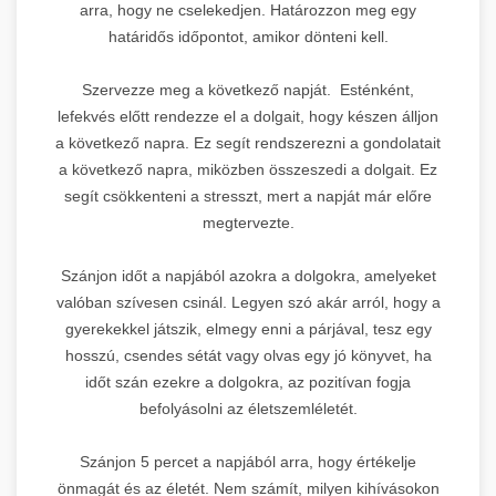
arra, hogy ne cselekedjen. Határozzon meg egy
határidős időpontot, amikor dönteni kell.
Szervezze meg a következő napját. Esténként,
lefekvés előtt rendezze el a dolgait, hogy készen álljon
a következő napra. Ez segít rendszerezni a gondolatait
a következő napra, miközben összeszedi a dolgait. Ez
segít csökkenteni a stresszt, mert a napját már előre
megtervezte.
Szánjon időt a napjából azokra a dolgokra, amelyeket
valóban szívesen csinál. Legyen szó akár arról, hogy a
gyerekekkel játszik, elmegy enni a párjával, tesz egy
hosszú, csendes sétát vagy olvas egy jó könyvet, ha
időt szán ezekre a dolgokra, az pozitívan fogja
befolyásolni az életszemléletét.
Szánjon 5 percet a napjából arra, hogy értékelje
önmagát és az életét. Nem számít, milyen kihívásokon