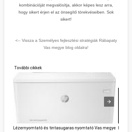
kombinációját megvalósítja, akkor képes lesz arra,
hogy sikert érjen el az önsegítő törekvéseiben. Sok
sikert!
<-- Vissza a Személyes fejlesztési stratégiák Rábapaty
Vas megye blog oldalra!
További cikkek
Lézernyomtató és tintasugaras nyomtató Vas megye
Frankf