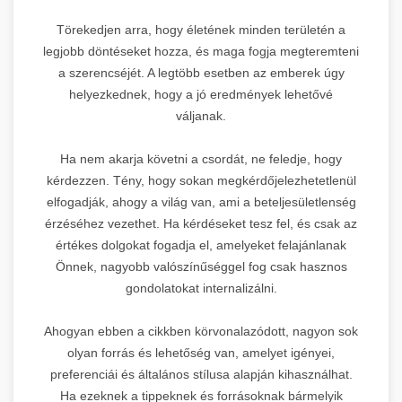
Törekedjen arra, hogy életének minden területén a
legjobb döntéseket hozza, és maga fogja megteremteni
a szerencséjét. A legtöbb esetben az emberek úgy
helyezkednek, hogy a jó eredmények lehetővé
váljanak.
Ha nem akarja követni a csordát, ne feledje, hogy
kérdezzen. Tény, hogy sokan megkérdőjelezhetetlenül
elfogadják, ahogy a világ van, ami a beteljesületlenség
érzéséhez vezethet. Ha kérdéseket tesz fel, és csak az
értékes dolgokat fogadja el, amelyeket felajánlanak
Önnek, nagyobb valószínűséggel fog csak hasznos
gondolatokat internalizálni.
Ahogyan ebben a cikkben körvonalazódott, nagyon sok
olyan forrás és lehetőség van, amelyet igényei,
preferenciái és általános stílusa alapján kihasználhat.
Ha ezeknek a tippeknek és forrásoknak bármelyik