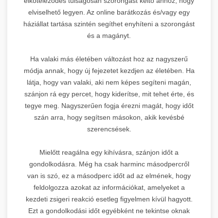
elköteleződés túlságosan szorongást keltő ahhoz, hogy
elviselhető legyen. Az online barátkozás és/vagy egy
háziállat tartása szintén segíthet enyhíteni a szorongást
és a magányt.
Ha valaki más életében változást hoz az nagyszerű
módja annak, hogy új fejezetet kezdjen az életében. Ha
látja, hogy van valaki, aki nem képes segíteni magán,
szánjon rá egy percet, hogy kiderítse, mit tehet érte, és
tegye meg. Nagyszerűen fogja érezni magát, hogy időt
szán arra, hogy segítsen másokon, akik kevésbé
szerencsések.
Mielőtt reagálna egy kihívásra, szánjon időt a
gondolkodásra. Még ha csak harminc másodpercről
van is szó, ez a másodperc időt ad az elmének, hogy
feldolgozza azokat az információkat, amelyeket a
kezdeti zsigeri reakció esetleg figyelmen kívül hagyott.
Ezt a gondolkodási időt egyébként ne tekintse oknak