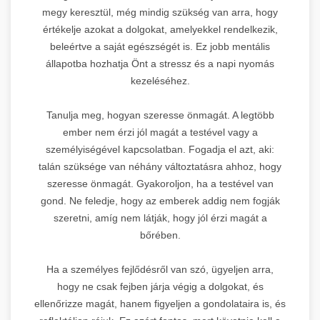
megy keresztül, még mindig szükség van arra, hogy
értékelje azokat a dolgokat, amelyekkel rendelkezik,
beleértve a saját egészségét is. Ez jobb mentális
állapotba hozhatja Önt a stressz és a napi nyomás
kezeléséhez.
Tanulja meg, hogyan szeresse önmagát. A legtöbb
ember nem érzi jól magát a testével vagy a
személyiségével kapcsolatban. Fogadja el azt, aki:
talán szüksége van néhány változtatásra ahhoz, hogy
szeresse önmagát. Gyakoroljon, ha a testével van
gond. Ne feledje, hogy az emberek addig nem fogják
szeretni, amíg nem látják, hogy jól érzi magát a
bőrében.
Ha a személyes fejlődésről van szó, ügyeljen arra,
hogy ne csak fejben járja végig a dolgokat, és
ellenőrizze magát, hanem figyeljen a gondolataira is, és