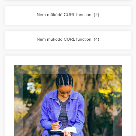
vállalkozása zavartalan működését.
Nagykonyhai berendezések komplett
Nem működő CURL function. (2)
választéka - chef-iparikonyhagepek.hu
kereskedelmi konyhai megoldások és komplett
felszerelések
Nem működő CURL function. (4)