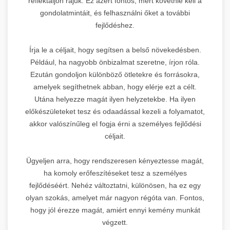
reflektáljon rájuk. Ez azért fontos, mert követnie kell a
gondolatmintáit, és felhasználni őket a további
fejlődéshez.
Írja le a céljait, hogy segítsen a belső növekedésben.
Például, ha nagyobb önbizalmat szeretne, írjon róla.
Ezután gondoljon különböző ötletekre és forrásokra,
amelyek segíthetnek abban, hogy elérje ezt a célt.
Utána helyezze magát ilyen helyzetekbe. Ha ilyen
előkészületeket tesz és odaadással kezeli a folyamatot,
akkor valószínűleg el fogja érni a személyes fejlődési
céljait.
Ügyeljen arra, hogy rendszeresen kényeztesse magát,
ha komoly erőfeszítéseket tesz a személyes
fejlődéséért. Nehéz változtatni, különösen, ha ez egy
olyan szokás, amelyet már nagyon régóta van. Fontos,
hogy jól érezze magát, amiért ennyi kemény munkát
végzett.