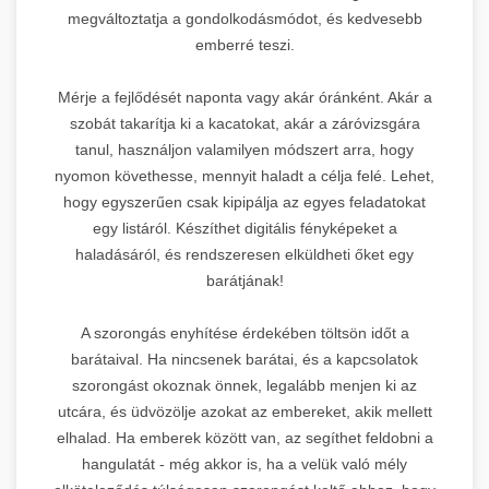
megváltoztatja a gondolkodásmódot, és kedvesebb
emberré teszi.
Mérje a fejlődését naponta vagy akár óránként. Akár a
szobát takarítja ki a kacatokat, akár a záróvizsgára
tanul, használjon valamilyen módszert arra, hogy
nyomon követhesse, mennyit haladt a célja felé. Lehet,
hogy egyszerűen csak kipipálja az egyes feladatokat
egy listáról. Készíthet digitális fényképeket a
haladásáról, és rendszeresen elküldheti őket egy
barátjának!
A szorongás enyhítése érdekében töltsön időt a
barátaival. Ha nincsenek barátai, és a kapcsolatok
szorongást okoznak önnek, legalább menjen ki az
utcára, és üdvözölje azokat az embereket, akik mellett
elhalad. Ha emberek között van, az segíthet feldobni a
hangulatát - még akkor is, ha a velük való mély