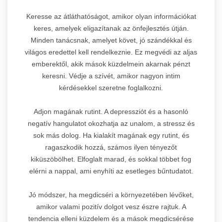
Keresse az átláthatóságot, amikor olyan információkat
keres, amelyek eligazítanak az önfejlesztés útján.
Minden tanácsnak, amelyet követ, jó szándékkal és
világos eredettel kell rendelkeznie. Ez megvédi az aljas
emberektől, akik mások küzdelmein akarnak pénzt
keresni. Védje a szívét, amikor nagyon intim
kérdésekkel szeretne foglalkozni.
Adjon magának rutint. A depressziót és a hasonló
negatív hangulatot okozhatja az unalom, a stressz és
sok más dolog. Ha kialakít magának egy rutint, és
ragaszkodik hozzá, számos ilyen tényezőt
kiküszöbölhet. Elfoglalt marad, és sokkal többet fog
elérni a nappal, ami enyhíti az esetleges bűntudatot.
Jó módszer, ha megdicséri a környezetében lévőket,
amikor valami pozitív dolgot vesz észre rajtuk. A
tendencia elleni küzdelem és a mások megdicsérése