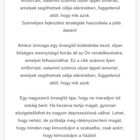
erőforrást, valamint számos olyan tippet ismertet,
amelyek segíthetnek céljai elérésében, függetlenül
attól, hogy mik azok.
Személyes fejlesztési stratégiák használata a jobb
életért!
Amikor önmaga egy önsegítő küldetésbe kezd, olyan
bőséges mennyiségű forrás áll az Ön rendelkezésére,
amelyet felhasználhat. Ez a cikk számos ilyen
erőforrást, valamint számos olyan tippet ismertet,
amelyek segíthetnek céljai elérésében, függetlenül
attól, hogy mik azok.
Egy nagyszerű önsegítő tipp, hogy ne maradjon túl
sokáig bent. Ha bezárva tartja magát, gyorsan
elszigetelődhet és nagyon depresszióssá válhat. Lehet,
hogy nehéz, de próbálja meg rákényszeríteni magát,
hogy minden nap kimozduljon a szabadba, csak azért,
hogy kimozduljon a házból.