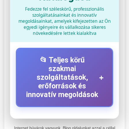
Fedezze fel széleskörű, professzionális
szolgáltatásainkat és innovatív
megoldásainkat, amelyek kifejezetten az Ön
egyedi igényeire és vállalkozása sikeres
növekedésére lettek kialakítva
📂 Teljes körű
szakmai
+
szolgáltatások,
erőforrások és
innovatív megoldások
⚡ 1. Legjobb Elektromos Roller
+
Szerviz
Internet búvárok vagyunk. Blog oldalunkat azzal a céllal