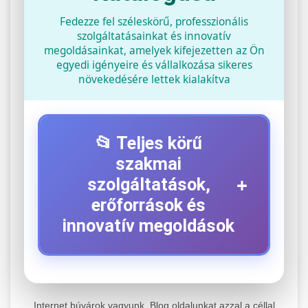
Fedezze fel széleskörű, professzionális
szolgáltatásainkat és innovatív
megoldásainkat, amelyek kifejezetten az Ön
egyedi igényeire és vállalkozása sikeres
növekedésére lettek kialakítva
📂 Teljes körű
szakmai
+
szolgáltatások,
erőforrások és
innovatív megoldások
⚡ 1. Legjobb Elektromos Roller
+
Szerviz
Internet búvárok vagyunk. Blog oldalunkat azzal a céllal