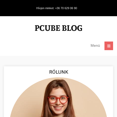
Hívjon minket: +36 70 629 06 90
Menü
RÓLUNK