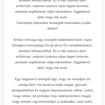
amelyet felhasználhat. Ez a cikk számos ilyen
erőforrást, valamint számos olyan tippet ismertet,
amelyek segíthetnek céljai elérésében, függetlenül
attól, hogy mik azok.
Személyes fejlesztési stratégiák használata a jobb
életért!
Amikor önmaga egy önsegítő küldetésbe kezd, olyan
bőséges mennyiségű forrás áll az Ön rendelkezésére,
amelyet felhasználhat. Ez a cikk számos ilyen
erőforrást, valamint számos olyan tippet ismertet,
amelyek segíthetnek céljai elérésében, függetlenül
attól, hogy mik azok.
Egy nagyszerű önsegítő tipp, hogy ne maradjon túl
sokáig bent. Ha bezárva tartja magát, gyorsan
elszigetelődhet és nagyon depresszióssá válhat. Lehet,
hogy nehéz, de próbálja meg rákényszeríteni magát,
hogy minden nap kimozduljon a szabadba, csak azért,