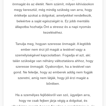
önmagát és az életét. Nem számít, milyen kihívásokon
megy keresztül, még mindig szükség van arra, hogy
értékelje azokat a dolgokat, amelyekkel rendelkezik,
beleértve a saját egészségét is. Ez jobb mentális
állapotba hozhatja Önt a stressz és a napi nyomás
kezeléséhez.
Tanulja meg, hogyan szeresse önmagát. A legtöbb
ember nem érzi jól magát a testével vagy a
személyiségével kapcsolatban. Fogadja el azt, aki:
talán szüksége van néhány változtatásra ahhoz, hogy
szeresse önmagát. Gyakoroljon, ha a testével van
gond. Ne feledje, hogy az emberek addig nem fogják
szeretni, amíg nem látják, hogy jól érzi magát a
bőrében.
Ha a személyes fejlődésről van szó, ügyeljen arra,
hogy ne csak fejben járja végig a dolgokat, és