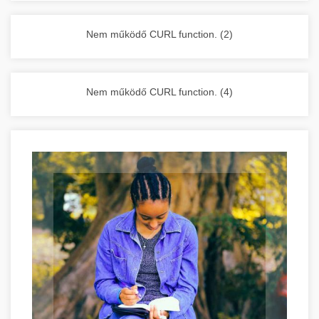
vállalkozása zavartalan működését.
Nagykonyhai berendezések komplett
Nem működő CURL function. (2)
választéka - chef-iparikonyhagepek.hu
kereskedelmi konyhai megoldások és komplett
felszerelések
Nem működő CURL function. (4)