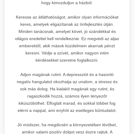
hogy kimozduljon a házból.
Keresse az átláthatóságot, amikor olyan információkat
keres, amelyek eligazítanak az önfejlesztés útján.
Minden tanácsnak, amelyet követ, jó szándékkal és
világos eredettel kell rendelkeznie. Ez megvédi az aljas
emberektől, akik mások küzdelmein akarnak pénzt
keresni. Védje a szívét, amikor nagyon intim
kérdésekkel szeretne foglalkozni.
Adjon magának rutint. A depressziót és a hasonló
negatív hangulatot okozhatja az unalom, a stressz és
sok más dolog. Ha kialakít magának egy rutint, és
ragaszkodik hozzá, számos ilyen tényezőt
kiküszöbölhet. Elfoglalt marad, és sokkal többet fog
elérni a nappal, ami enyhíti az esetleges bűntudatot.
Jó módszer, ha megdicséri a környezetében lévőket,
amikor valami pozitív dolgot vesz észre rajtuk. A