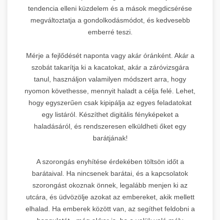
tendencia elleni küzdelem és a mások megdicsérése
megváltoztatja a gondolkodásmódot, és kedvesebb
emberré teszi.
Mérje a fejlődését naponta vagy akár óránként. Akár a
szobát takarítja ki a kacatokat, akár a záróvizsgára
tanul, használjon valamilyen módszert arra, hogy
nyomon követhesse, mennyit haladt a célja felé. Lehet,
hogy egyszerűen csak kipipálja az egyes feladatokat
egy listáról. Készíthet digitális fényképeket a
haladásáról, és rendszeresen elküldheti őket egy
barátjának!
A szorongás enyhítése érdekében töltsön időt a
barátaival. Ha nincsenek barátai, és a kapcsolatok
szorongást okoznak önnek, legalább menjen ki az
utcára, és üdvözölje azokat az embereket, akik mellett
elhalad. Ha emberek között van, az segíthet feldobni a