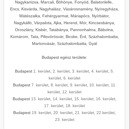
mosószer- és öblítőszer-adagolással,
tisztíthatók, szétszerelhetők és karbantarthatók,
berendezést magában foglal, amely szükséges
Nagykanizsa, Marcali, Böhönye, Fonyód, Balatonlelle,
Ipari sütők és gőzpárolók katalógusa -
használatot, miközben megfelel az összes
hőmérsékletet és vízminőséget figyelő
megfelelnek az összes élelmiszer-biztonsági
egy modern, hatékonyan működő
Encs, Kisvárda, Nagyhalász, Vásárosnamény, Nyíregyháza,
chef-iparikonyhagepek.hu
higiéniai előírásnak.
rendszerekkel, valamint energiatakarékos
előírásnak. Különböző teljesítményű modellek
Mátészalka, Fehérgyarmat, Máriapócs, Nyírbátor,
kereskedelmi konyha komplett felszereléséhez
kereskedelmi konvekciós sütő és kombinált
technológiával rendelkeznek. A rozsdamentes
Nagykálló, Várpalota, Ajka, Herend, Mór, Kincsesbánya,
állnak rendelkezésre asztali és állványos
és működtetéséhez. Az alapvető
berendezések
Ipari hűtőberendezések széles
Oroszlány, Kisbér, Tatabánya, Pannonhalma, Bábolna,
acél konstrukció és a könnyen hozzáférhető
kivitelben, az egyedi igények és a
főzőberendezésektől (tűzhelyek, sütők,
választéka - chef-iparikonyhagepek.hu
Komárom, Tata, Pilisvörösvár, Bicske, Érd, Százhalombatta,
karbantartási pontok biztosítják a hosszú
feldolgozandó mennyiségek függvényében.
grillsütők, frittőzök) kezdve a speciális
Martonvásár, Százhalombatta, Gyál
kereskedelmi hűtőegység és hűtőkamra rendszerek
élettartamot és az egyszerű üzemeltetést.
Biztonságos kezelést biztosító védőburkolatok
feldolgozógépeken (szeletelők, aprítók,
és kapcsolók védelmet nyújtanak a kezelők
mixerek) át egészen a hűtő- és fagyasztó
Budapest egész területe:
Ipari mosogatógépek teljes kínálata -
számára.
berendezésekig, mosogatógépekig és
chef-iparikonyhagepek.hu
kiegészítő eszközökig mindent egy helyen
Budapest
1. kerület
,
2. kerület
,
3. kerület
,
4. kerület
,
5.
kereskedelmi mosogatógép és tisztítóberendezések
Sajtreszelő gépek szakmai választéka -
megtalál. Szakértő tanácsadóink segítenek a
kerület
,
6. kerület
chef-iparikonyhagepek.hu
megfelelő berendezések kiválasztásában, a
Budapest
7. kerület
,
8. kerület
,
9. kerület
,
10. kerület
,
11.
konyha optimális elrendezésének
kereskedelmi sajtreszelő és aprítógépek
kerület
,
12. kerület
megtervezésében, valamint a telepítés és az
Budapest
13. kerület
,
14. kerület
,
15. kerület
,
16. kerület
,
17. kerület
,
18. kerület
üzembe helyezés koordinálásában. Hosszú távú
Budapest
19. kerület
,
20. kerület
,
21. kerület
,
22.kerület
,
garancia, gyors szerviz és folyamatos műszaki
23. kerület
támogatás biztosítja az Ön nyugalmát és