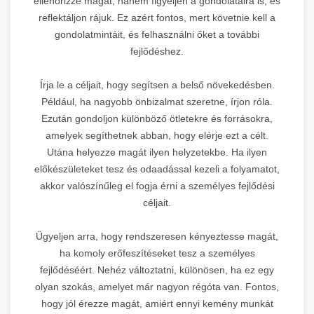
ellenőrizze magát, hanem figyeljen a gondolataira is, és
reflektáljon rájuk. Ez azért fontos, mert követnie kell a
gondolatmintáit, és felhasználni őket a további
fejlődéshez.
Írja le a céljait, hogy segítsen a belső növekedésben.
Például, ha nagyobb önbizalmat szeretne, írjon róla.
Ezután gondoljon különböző ötletekre és forrásokra,
amelyek segíthetnek abban, hogy elérje ezt a célt.
Utána helyezze magát ilyen helyzetekbe. Ha ilyen
előkészületeket tesz és odaadással kezeli a folyamatot,
akkor valószínűleg el fogja érni a személyes fejlődési
céljait.
Ügyeljen arra, hogy rendszeresen kényeztesse magát,
ha komoly erőfeszítéseket tesz a személyes
fejlődéséért. Nehéz változtatni, különösen, ha ez egy
olyan szokás, amelyet már nagyon régóta van. Fontos,
hogy jól érezze magát, amiért ennyi kemény munkát