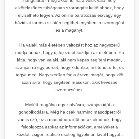
hangulatát - még akkor is, ha a velük való mély
elköteleződés túlságosan szorongást keltő ahhoz, hogy
elviselhető legyen. Az online barátkozás és/vagy egy
háziállat tartása szintén segíthet enyhíteni a szorongást
és a magányt.
Ha valaki más életében változást hoz az nagyszerű
módja annak, hogy új fejezetet kezdjen az életében. Ha
látja, hogy van valaki, aki nem képes segíteni magán,
szánjon rá egy percet, hogy kiderítse, mit tehet érte, és
tegye meg. Nagyszerűen fogja érezni magát, hogy időt
szán arra, hogy segítsen másokon, akik kevésbé
szerencsések.
Mielőtt reagálna egy kihívásra, szánjon időt a
gondolkodásra. Még ha csak harminc másodpercről
van is szó, ez a másodperc időt ad az elmének, hogy
feldolgozza azokat az információkat, amelyeket a
kezdeti zsigeri reakció esetleg figyelmen kívül hagyott.