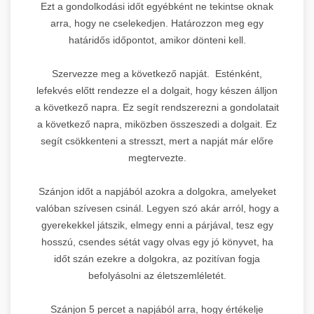
Ezt a gondolkodási időt egyébként ne tekintse oknak
arra, hogy ne cselekedjen. Határozzon meg egy
határidős időpontot, amikor dönteni kell.
Szervezze meg a következő napját. Esténként,
lefekvés előtt rendezze el a dolgait, hogy készen álljon
a következő napra. Ez segít rendszerezni a gondolatait
a következő napra, miközben összeszedi a dolgait. Ez
segít csökkenteni a stresszt, mert a napját már előre
megtervezte.
Szánjon időt a napjából azokra a dolgokra, amelyeket
valóban szívesen csinál. Legyen szó akár arról, hogy a
gyerekekkel játszik, elmegy enni a párjával, tesz egy
hosszú, csendes sétát vagy olvas egy jó könyvet, ha
időt szán ezekre a dolgokra, az pozitívan fogja
befolyásolni az életszemléletét.
Szánjon 5 percet a napjából arra, hogy értékelje