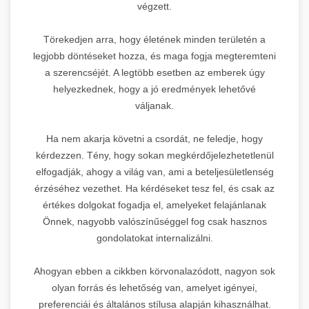
végzett.
Törekedjen arra, hogy életének minden területén a
legjobb döntéseket hozza, és maga fogja megteremteni
a szerencséjét. A legtöbb esetben az emberek úgy
helyezkednek, hogy a jó eredmények lehetővé
váljanak.
Ha nem akarja követni a csordát, ne feledje, hogy
kérdezzen. Tény, hogy sokan megkérdőjelezhetetlenül
elfogadják, ahogy a világ van, ami a beteljesületlenség
érzéséhez vezethet. Ha kérdéseket tesz fel, és csak az
értékes dolgokat fogadja el, amelyeket felajánlanak
Önnek, nagyobb valószínűséggel fog csak hasznos
gondolatokat internalizálni.
Ahogyan ebben a cikkben körvonalazódott, nagyon sok
olyan forrás és lehetőség van, amelyet igényei,
preferenciái és általános stílusa alapján kihasználhat.