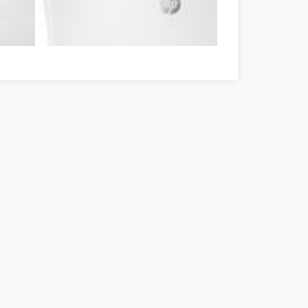
ya megye
Lézernyomtató és tintasugaras nyomtató Baranya megye