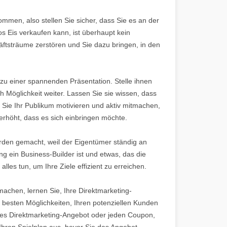
mmen, also stellen Sie sicher, dass Sie es an der
 Eis verkaufen kann, ist überhaupt kein
häftsträume zerstören und Sie dazu bringen, in den
 zu einer spannenden Präsentation. Stelle ihnen
 Möglichkeit weiter. Lassen Sie sie wissen, dass
Sie Ihr Publikum motivieren und aktiv mitmachen,
erhöht, dass es sich einbringen möchte.
erden gemacht, weil der Eigentümer ständig an
 ein Business-Builder ist und etwas, das die
lles tun, um Ihre Ziele effizient zu erreichen.
chen, lernen Sie, Ihre Direktmarketing-
e besten Möglichkeiten, Ihren potenziellen Kunden
edes Direktmarketing-Angebot oder jeden Coupon,
hren Spielplan aus, bevor Sie das Angebot