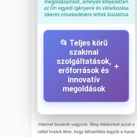
megoldásainkat, amelyek kifejezetten
az Ön egyedi igényeire és vállalkozása
sikeres növekedésére lettek kialakítva
📂 Teljes körű
szakmai
szolgáltatások,
+
erőforrások és
innovatív
megoldások
⚡ 1. Legjobb Elektromos
+
Roller Szerviz
Internet búvárok vagyunk. Blog oldalunkat azzal a
céllal hoztuk létre, hogy láthatóbbá tegyük a hazai
Kiemelkedő szakértelemmel