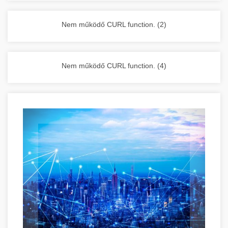
vállalkozása zavartalan működését.
Nagykonyhai berendezések komplett
Nem működő CURL function. (2)
választéka - chef-iparikonyhagepek.hu
kereskedelmi konyhai megoldások és komplett
felszerelések
Nem működő CURL function. (4)