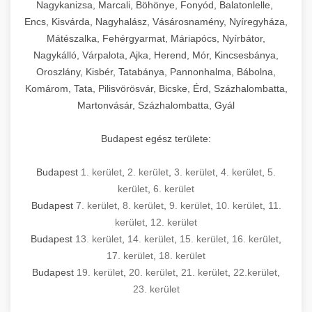
mosószer- és öblítőszer-adagolással,
tisztíthatók, szétszerelhetők és karbantarthatók,
berendezést magában foglal, amely szükséges
Nagykanizsa, Marcali, Böhönye, Fonyód, Balatonlelle,
Ipari sütők és gőzpárolók katalógusa -
használatot, miközben megfelel az összes
hőmérsékletet és vízminőséget figyelő
megfelelnek az összes élelmiszer-biztonsági
egy modern, hatékonyan működő
Encs, Kisvárda, Nagyhalász, Vásárosnamény, Nyíregyháza,
chef-iparikonyhagepek.hu
higiéniai előírásnak.
rendszerekkel, valamint energiatakarékos
előírásnak. Különböző teljesítményű modellek
Mátészalka, Fehérgyarmat, Máriapócs, Nyírbátor,
kereskedelmi konyha komplett felszereléséhez
kereskedelmi konvekciós sütő és kombinált
technológiával rendelkeznek. A rozsdamentes
Nagykálló, Várpalota, Ajka, Herend, Mór, Kincsesbánya,
állnak rendelkezésre asztali és állványos
és működtetéséhez. Az alapvető
berendezések
Ipari hűtőberendezések széles
Oroszlány, Kisbér, Tatabánya, Pannonhalma, Bábolna,
acél konstrukció és a könnyen hozzáférhető
kivitelben, az egyedi igények és a
főzőberendezésektől (tűzhelyek, sütők,
választéka - chef-iparikonyhagepek.hu
Komárom, Tata, Pilisvörösvár, Bicske, Érd, Százhalombatta,
karbantartási pontok biztosítják a hosszú
feldolgozandó mennyiségek függvényében.
grillsütők, frittőzök) kezdve a speciális
Martonvásár, Százhalombatta, Gyál
kereskedelmi hűtőegység és hűtőkamra rendszerek
élettartamot és az egyszerű üzemeltetést.
Biztonságos kezelést biztosító védőburkolatok
feldolgozógépeken (szeletelők, aprítók,
és kapcsolók védelmet nyújtanak a kezelők
mixerek) át egészen a hűtő- és fagyasztó
Budapest egész területe:
Ipari mosogatógépek teljes kínálata -
számára.
berendezésekig, mosogatógépekig és
chef-iparikonyhagepek.hu
kiegészítő eszközökig mindent egy helyen
Budapest
1. kerület
,
2. kerület
,
3. kerület
,
4. kerület
,
5.
kereskedelmi mosogatógép és tisztítóberendezések
Sajtreszelő gépek szakmai választéka -
megtalál. Szakértő tanácsadóink segítenek a
kerület
,
6. kerület
chef-iparikonyhagepek.hu
megfelelő berendezések kiválasztásában, a
Budapest
7. kerület
,
8. kerület
,
9. kerület
,
10. kerület
,
11.
konyha optimális elrendezésének
kereskedelmi sajtreszelő és aprítógépek
kerület
,
12. kerület
megtervezésében, valamint a telepítés és az
Budapest
13. kerület
,
14. kerület
,
15. kerület
,
16. kerület
,
17. kerület
,
18. kerület
üzembe helyezés koordinálásában. Hosszú távú
Budapest
19. kerület
,
20. kerület
,
21. kerület
,
22.kerület
,
garancia, gyors szerviz és folyamatos műszaki
23. kerület
támogatás biztosítja az Ön nyugalmát és