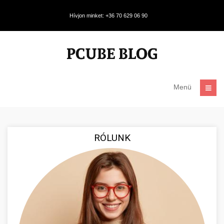
Hívjon minket: +36 70 629 06 90
Menü
RÓLUNK