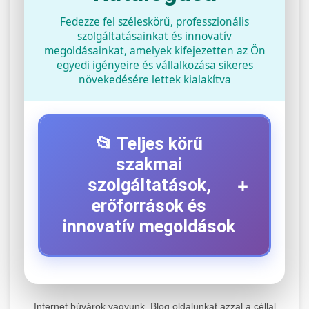
Fedezze fel széleskörű, professzionális
szolgáltatásainkat és innovatív
megoldásainkat, amelyek kifejezetten az Ön
egyedi igényeire és vállalkozása sikeres
növekedésére lettek kialakítva
📂 Teljes körű
szakmai
+
szolgáltatások,
erőforrások és
innovatív megoldások
⚡ 1. Legjobb Elektromos Roller
+
Szerviz
Internet búvárok vagyunk. Blog oldalunkat azzal a céllal