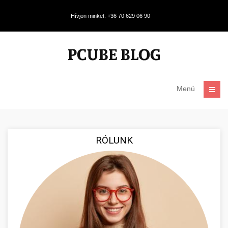
Hívjon minket: +36 70 629 06 90
Menü
RÓLUNK