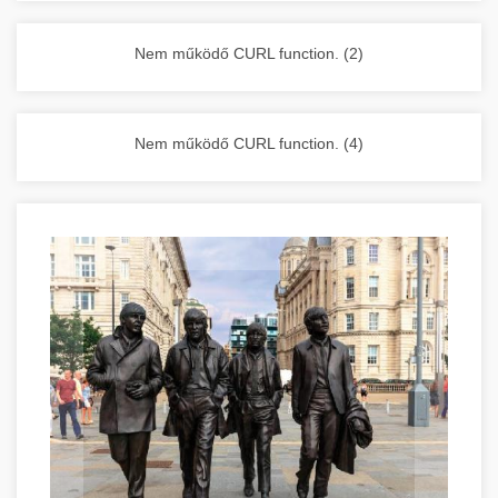
vállalkozása zavartalan működését.
Nagykonyhai berendezések komplett
Nem működő CURL function. (2)
választéka - chef-iparikonyhagepek.hu
kereskedelmi konyhai megoldások és komplett
felszerelések
Nem működő CURL function. (4)