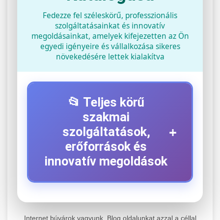
Fedezze fel széleskörű, professzionális
szolgáltatásainkat és innovatív
megoldásainkat, amelyek kifejezetten az Ön
egyedi igényeire és vállalkozása sikeres
növekedésére lettek kialakítva
📂 Teljes körű
szakmai
+
szolgáltatások,
erőforrások és
innovatív megoldások
⚡ 1. Legjobb Elektromos Roller
+
Szerviz
Internet búvárok vagyunk. Blog oldalunkat azzal a céllal