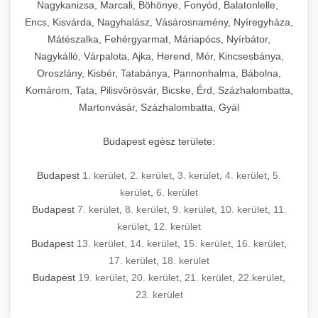
mosószer- és öblítőszer-adagolással,
tisztíthatók, szétszerelhetők és karbantarthatók,
berendezést magában foglal, amely szükséges
Nagykanizsa, Marcali, Böhönye, Fonyód, Balatonlelle,
Ipari sütők és gőzpárolók katalógusa -
használatot, miközben megfelel az összes
hőmérsékletet és vízminőséget figyelő
megfelelnek az összes élelmiszer-biztonsági
egy modern, hatékonyan működő
Encs, Kisvárda, Nagyhalász, Vásárosnamény, Nyíregyháza,
chef-iparikonyhagepek.hu
higiéniai előírásnak.
rendszerekkel, valamint energiatakarékos
előírásnak. Különböző teljesítményű modellek
Mátészalka, Fehérgyarmat, Máriapócs, Nyírbátor,
kereskedelmi konyha komplett felszereléséhez
kereskedelmi konvekciós sütő és kombinált
technológiával rendelkeznek. A rozsdamentes
Nagykálló, Várpalota, Ajka, Herend, Mór, Kincsesbánya,
állnak rendelkezésre asztali és állványos
és működtetéséhez. Az alapvető
berendezések
Ipari hűtőberendezések széles
Oroszlány, Kisbér, Tatabánya, Pannonhalma, Bábolna,
acél konstrukció és a könnyen hozzáférhető
kivitelben, az egyedi igények és a
főzőberendezésektől (tűzhelyek, sütők,
választéka - chef-iparikonyhagepek.hu
Komárom, Tata, Pilisvörösvár, Bicske, Érd, Százhalombatta,
karbantartási pontok biztosítják a hosszú
feldolgozandó mennyiségek függvényében.
grillsütők, frittőzök) kezdve a speciális
Martonvásár, Százhalombatta, Gyál
kereskedelmi hűtőegység és hűtőkamra rendszerek
élettartamot és az egyszerű üzemeltetést.
Biztonságos kezelést biztosító védőburkolatok
feldolgozógépeken (szeletelők, aprítók,
és kapcsolók védelmet nyújtanak a kezelők
mixerek) át egészen a hűtő- és fagyasztó
Budapest egész területe:
Ipari mosogatógépek teljes kínálata -
számára.
berendezésekig, mosogatógépekig és
chef-iparikonyhagepek.hu
kiegészítő eszközökig mindent egy helyen
Budapest
1. kerület
,
2. kerület
,
3. kerület
,
4. kerület
,
5.
kereskedelmi mosogatógép és tisztítóberendezések
Sajtreszelő gépek szakmai választéka -
megtalál. Szakértő tanácsadóink segítenek a
kerület
,
6. kerület
chef-iparikonyhagepek.hu
megfelelő berendezések kiválasztásában, a
Budapest
7. kerület
,
8. kerület
,
9. kerület
,
10. kerület
,
11.
konyha optimális elrendezésének
kereskedelmi sajtreszelő és aprítógépek
kerület
,
12. kerület
megtervezésében, valamint a telepítés és az
Budapest
13. kerület
,
14. kerület
,
15. kerület
,
16. kerület
,
17. kerület
,
18. kerület
üzembe helyezés koordinálásában. Hosszú távú
Budapest
19. kerület
,
20. kerület
,
21. kerület
,
22.kerület
,
garancia, gyors szerviz és folyamatos műszaki
23. kerület
támogatás biztosítja az Ön nyugalmát és