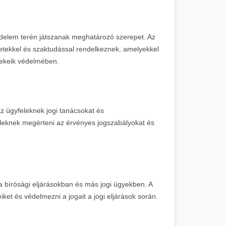
delem terén játszanak meghatározó szerepet. Az
retekkel és szaktudással rendelkeznek, amelyekkel
dekeik védelmében.
z ügyfeleknek jogi tanácsokat és
eleknek megérteni az érvényes jogszabályokat és
 a bírósági eljárásokban és más jogi ügyekben. A
ket és védelmezni a jogait a jogi eljárások során.