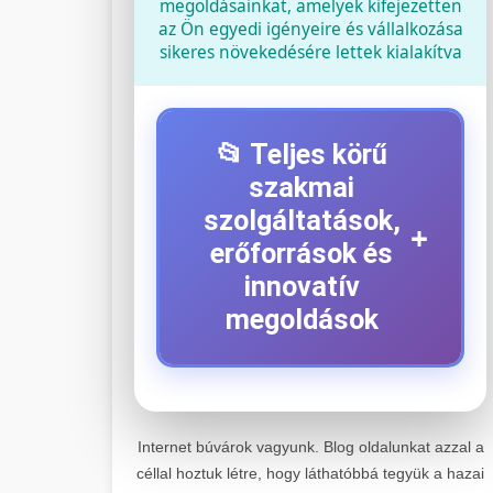
megoldásainkat, amelyek kifejezetten
az Ön egyedi igényeire és vállalkozása
sikeres növekedésére lettek kialakítva
📂 Teljes körű
szakmai
szolgáltatások,
+
erőforrások és
innovatív
megoldások
⚡ 1. Legjobb Elektromos
+
Roller Szerviz
Internet búvárok vagyunk. Blog oldalunkat azzal a
céllal hoztuk létre, hogy láthatóbbá tegyük a hazai
Kiemelkedő szakértelemmel