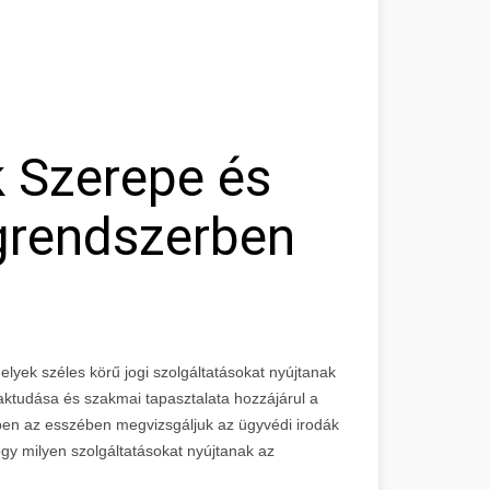
k Szerepe és
grendszerben
melyek széles körű jogi szolgáltatásokat nyújtanak
aktudása és szakmai tapasztalata hozzájárul a
bben az esszében megvizsgáljuk az ügyvédi irodák
gy milyen szolgáltatásokat nyújtanak az