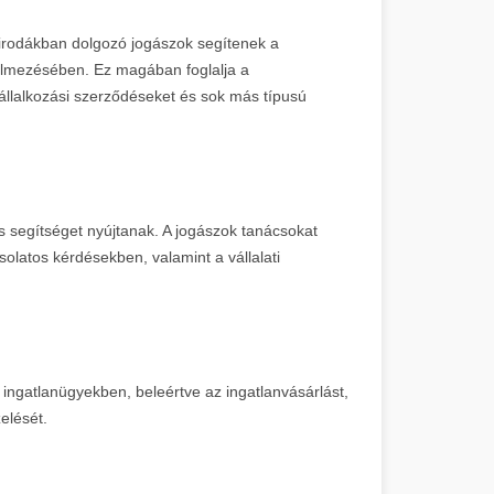
rodákban dolgozó jogászok segítenek a
elmezésében. Ez magában foglalja a
állalkozási szerződéseket és sok más típusú
is segítséget nyújtanak. A jogászok tanácsokat
solatos kérdésekben, valamint a vállalati
 ingatlanügyekben, beleértve az ingatlanvásárlást,
elését.