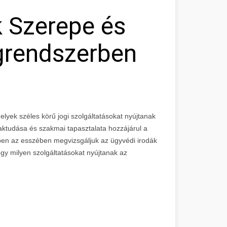
k Szerepe és
grendszerben
melyek széles körű jogi szolgáltatásokat nyújtanak
aktudása és szakmai tapasztalata hozzájárul a
bben az esszében megvizsgáljuk az ügyvédi irodák
gy milyen szolgáltatásokat nyújtanak az