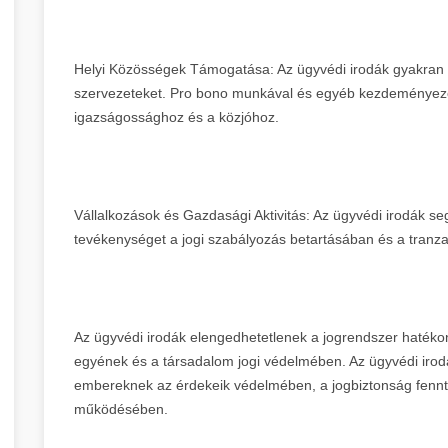
Helyi Közösségek Támogatása: Az ügyvédi irodák gyakran t
szervezeteket. Pro bono munkával és egyéb kezdeményezé
igazságossághoz és a közjóhoz.
Vállalkozások és Gazdasági Aktivitás: Az ügyvédi irodák seg
tevékenységet a jogi szabályozás betartásában és a tranz
Az ügyvédi irodák elengedhetetlenek a jogrendszer hatéko
egyének és a társadalom jogi védelmében. Az ügyvédi irodák
embereknek az érdekeik védelmében, a jogbiztonság fennt
működésében.