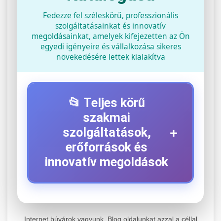
Fedezze fel széleskörű, professzionális
szolgáltatásainkat és innovatív
megoldásainkat, amelyek kifejezetten az Ön
egyedi igényeire és vállalkozása sikeres
növekedésére lettek kialakítva
📂 Teljes körű
szakmai
+
szolgáltatások,
erőforrások és
innovatív megoldások
⚡ 1. Legjobb Elektromos Roller
+
Szerviz
Internet búvárok vagyunk. Blog oldalunkat azzal a céllal