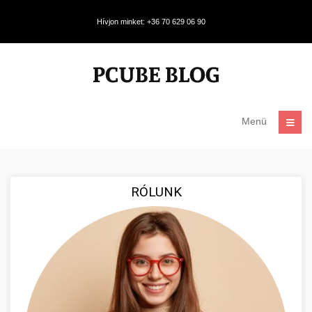
Hívjon minket: +36 70 629 06 90
Menü
RÓLUNK