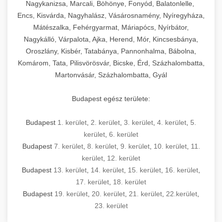
mosószer- és öblítőszer-adagolással,
tisztíthatók, szétszerelhetők és karbantarthatók,
berendezést magában foglal, amely szükséges
Nagykanizsa, Marcali, Böhönye, Fonyód, Balatonlelle,
Ipari sütők és gőzpárolók katalógusa -
használatot, miközben megfelel az összes
hőmérsékletet és vízminőséget figyelő
megfelelnek az összes élelmiszer-biztonsági
egy modern, hatékonyan működő
Encs, Kisvárda, Nagyhalász, Vásárosnamény, Nyíregyháza,
chef-iparikonyhagepek.hu
higiéniai előírásnak.
rendszerekkel, valamint energiatakarékos
előírásnak. Különböző teljesítményű modellek
Mátészalka, Fehérgyarmat, Máriapócs, Nyírbátor,
kereskedelmi konyha komplett felszereléséhez
kereskedelmi konvekciós sütő és kombinált
technológiával rendelkeznek. A rozsdamentes
Nagykálló, Várpalota, Ajka, Herend, Mór, Kincsesbánya,
állnak rendelkezésre asztali és állványos
és működtetéséhez. Az alapvető
berendezések
Ipari hűtőberendezések széles
Oroszlány, Kisbér, Tatabánya, Pannonhalma, Bábolna,
acél konstrukció és a könnyen hozzáférhető
kivitelben, az egyedi igények és a
főzőberendezésektől (tűzhelyek, sütők,
választéka - chef-iparikonyhagepek.hu
Komárom, Tata, Pilisvörösvár, Bicske, Érd, Százhalombatta,
karbantartási pontok biztosítják a hosszú
feldolgozandó mennyiségek függvényében.
grillsütők, frittőzök) kezdve a speciális
Martonvásár, Százhalombatta, Gyál
kereskedelmi hűtőegység és hűtőkamra rendszerek
élettartamot és az egyszerű üzemeltetést.
Biztonságos kezelést biztosító védőburkolatok
feldolgozógépeken (szeletelők, aprítók,
és kapcsolók védelmet nyújtanak a kezelők
mixerek) át egészen a hűtő- és fagyasztó
Budapest egész területe:
Ipari mosogatógépek teljes kínálata -
számára.
berendezésekig, mosogatógépekig és
chef-iparikonyhagepek.hu
kiegészítő eszközökig mindent egy helyen
Budapest
1. kerület
,
2. kerület
,
3. kerület
,
4. kerület
,
5.
kereskedelmi mosogatógép és tisztítóberendezések
Sajtreszelő gépek szakmai választéka -
megtalál. Szakértő tanácsadóink segítenek a
kerület
,
6. kerület
chef-iparikonyhagepek.hu
megfelelő berendezések kiválasztásában, a
Budapest
7. kerület
,
8. kerület
,
9. kerület
,
10. kerület
,
11.
konyha optimális elrendezésének
kereskedelmi sajtreszelő és aprítógépek
kerület
,
12. kerület
megtervezésében, valamint a telepítés és az
Budapest
13. kerület
,
14. kerület
,
15. kerület
,
16. kerület
,
17. kerület
,
18. kerület
üzembe helyezés koordinálásában. Hosszú távú
Budapest
19. kerület
,
20. kerület
,
21. kerület
,
22.kerület
,
garancia, gyors szerviz és folyamatos műszaki
23. kerület
támogatás biztosítja az Ön nyugalmát és