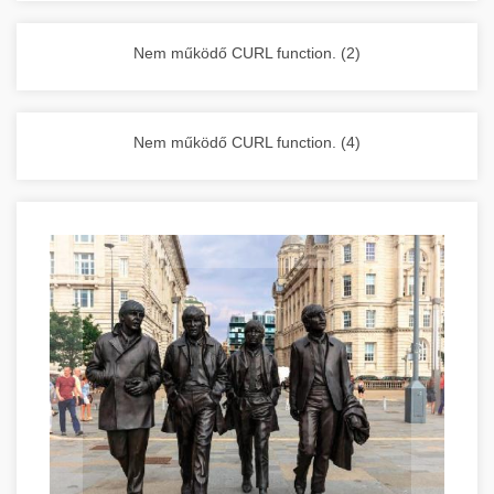
vállalkozása zavartalan működését.
Nagykonyhai berendezések komplett
Nem működő CURL function. (2)
választéka - chef-iparikonyhagepek.hu
kereskedelmi konyhai megoldások és komplett
felszerelések
Nem működő CURL function. (4)