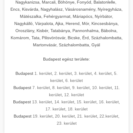
mosószer- és öblítőszer-adagolással,
tisztíthatók, szétszerelhetők és karbantarthatók,
berendezést magában foglal, amely szükséges
Nagykanizsa, Marcali, Böhönye, Fonyód, Balatonlelle,
Ipari sütők és gőzpárolók katalógusa -
használatot, miközben megfelel az összes
hőmérsékletet és vízminőséget figyelő
megfelelnek az összes élelmiszer-biztonsági
egy modern, hatékonyan működő
Encs, Kisvárda, Nagyhalász, Vásárosnamény, Nyíregyháza,
chef-iparikonyhagepek.hu
higiéniai előírásnak.
rendszerekkel, valamint energiatakarékos
előírásnak. Különböző teljesítményű modellek
Mátészalka, Fehérgyarmat, Máriapócs, Nyírbátor,
kereskedelmi konyha komplett felszereléséhez
kereskedelmi konvekciós sütő és kombinált
technológiával rendelkeznek. A rozsdamentes
Nagykálló, Várpalota, Ajka, Herend, Mór, Kincsesbánya,
állnak rendelkezésre asztali és állványos
és működtetéséhez. Az alapvető
berendezések
Ipari hűtőberendezések széles
Oroszlány, Kisbér, Tatabánya, Pannonhalma, Bábolna,
acél konstrukció és a könnyen hozzáférhető
kivitelben, az egyedi igények és a
főzőberendezésektől (tűzhelyek, sütők,
választéka - chef-iparikonyhagepek.hu
Komárom, Tata, Pilisvörösvár, Bicske, Érd, Százhalombatta,
karbantartási pontok biztosítják a hosszú
feldolgozandó mennyiségek függvényében.
grillsütők, frittőzök) kezdve a speciális
Martonvásár, Százhalombatta, Gyál
kereskedelmi hűtőegység és hűtőkamra rendszerek
élettartamot és az egyszerű üzemeltetést.
Biztonságos kezelést biztosító védőburkolatok
feldolgozógépeken (szeletelők, aprítók,
és kapcsolók védelmet nyújtanak a kezelők
mixerek) át egészen a hűtő- és fagyasztó
Budapest egész területe:
Ipari mosogatógépek teljes kínálata -
számára.
berendezésekig, mosogatógépekig és
chef-iparikonyhagepek.hu
kiegészítő eszközökig mindent egy helyen
Budapest
1. kerület
,
2. kerület
,
3. kerület
,
4. kerület
,
5.
kereskedelmi mosogatógép és tisztítóberendezések
Sajtreszelő gépek szakmai választéka -
megtalál. Szakértő tanácsadóink segítenek a
kerület
,
6. kerület
chef-iparikonyhagepek.hu
megfelelő berendezések kiválasztásában, a
Budapest
7. kerület
,
8. kerület
,
9. kerület
,
10. kerület
,
11.
konyha optimális elrendezésének
kereskedelmi sajtreszelő és aprítógépek
kerület
,
12. kerület
megtervezésében, valamint a telepítés és az
Budapest
13. kerület
,
14. kerület
,
15. kerület
,
16. kerület
,
17. kerület
,
18. kerület
üzembe helyezés koordinálásában. Hosszú távú
Budapest
19. kerület
,
20. kerület
,
21. kerület
,
22.kerület
,
garancia, gyors szerviz és folyamatos műszaki
23. kerület
támogatás biztosítja az Ön nyugalmát és