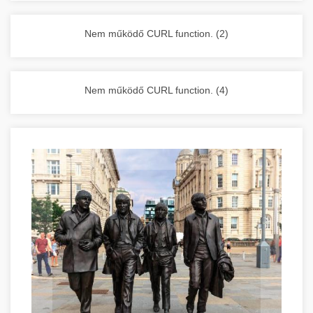
vállalkozása zavartalan működését.
Nagykonyhai berendezések komplett
Nem működő CURL function. (2)
választéka - chef-iparikonyhagepek.hu
kereskedelmi konyhai megoldások és komplett
felszerelések
Nem működő CURL function. (4)