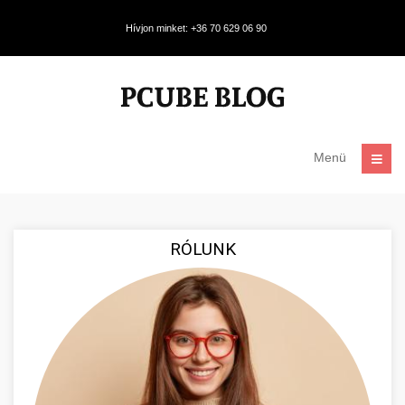
Hívjon minket: +36 70 629 06 90
Menü
RÓLUNK