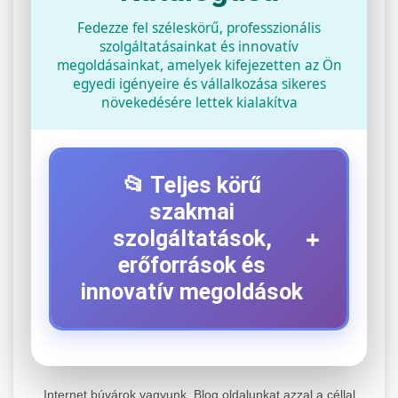
Fedezze fel széleskörű, professzionális
szolgáltatásainkat és innovatív
megoldásainkat, amelyek kifejezetten az Ön
egyedi igényeire és vállalkozása sikeres
növekedésére lettek kialakítva
📂 Teljes körű
szakmai
+
szolgáltatások,
erőforrások és
innovatív megoldások
⚡ 1. Legjobb Elektromos Roller
+
Szerviz
Internet búvárok vagyunk. Blog oldalunkat azzal a céllal