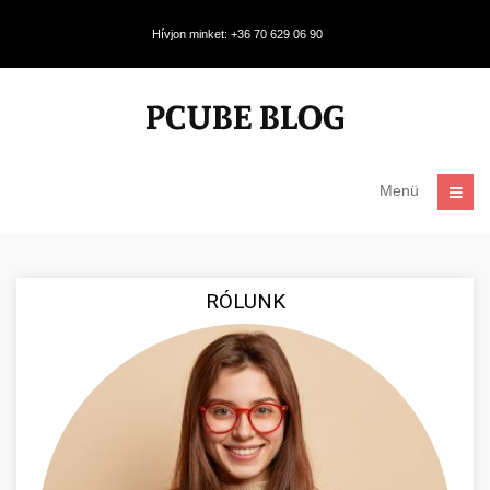
Hívjon minket: +36 70 629 06 90
Menü
RÓLUNK