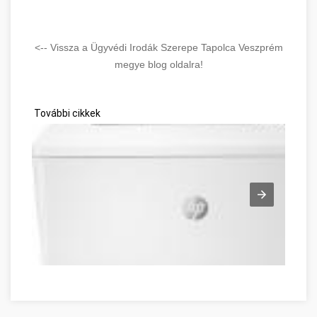
<-- Vissza a Ügyvédi Irodák Szerepe Tapolca Veszprém
megye blog oldalra!
További cikkek
Lézernyomtató és tintasugaras nyomtató Veszprém Veszpr