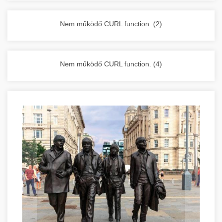
vállalkozása zavartalan működését.
Nagykonyhai berendezések komplett
Nem működő CURL function. (2)
választéka - chef-iparikonyhagepek.hu
kereskedelmi konyhai megoldások és komplett
felszerelések
Nem működő CURL function. (4)