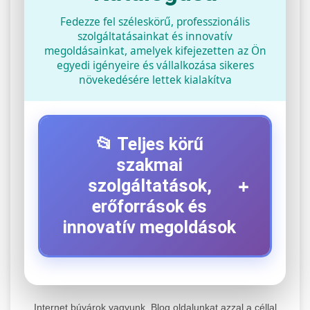
Fedezze fel széleskörű, professzionális
szolgáltatásainkat és innovatív
megoldásainkat, amelyek kifejezetten az Ön
egyedi igényeire és vállalkozása sikeres
növekedésére lettek kialakítva
📂 Teljes körű
szakmai
+
szolgáltatások,
erőforrások és
innovatív megoldások
⚡ 1. Legjobb Elektromos Roller
+
Szerviz
Internet búvárok vagyunk. Blog oldalunkat azzal a céllal