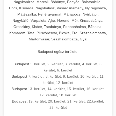
mosószer- és öblítőszer-adagolással,
tisztíthatók, szétszerelhetők és karbantarthatók,
berendezést magában foglal, amely szükséges
Nagykanizsa, Marcali, Böhönye, Fonyód, Balatonlelle,
Ipari sütők és gőzpárolók katalógusa -
használatot, miközben megfelel az összes
hőmérsékletet és vízminőséget figyelő
megfelelnek az összes élelmiszer-biztonsági
egy modern, hatékonyan működő
Encs, Kisvárda, Nagyhalász, Vásárosnamény, Nyíregyháza,
chef-iparikonyhagepek.hu
higiéniai előírásnak.
rendszerekkel, valamint energiatakarékos
előírásnak. Különböző teljesítményű modellek
Mátészalka, Fehérgyarmat, Máriapócs, Nyírbátor,
kereskedelmi konyha komplett felszereléséhez
kereskedelmi konvekciós sütő és kombinált
technológiával rendelkeznek. A rozsdamentes
Nagykálló, Várpalota, Ajka, Herend, Mór, Kincsesbánya,
állnak rendelkezésre asztali és állványos
és működtetéséhez. Az alapvető
berendezések
Ipari hűtőberendezések széles
Oroszlány, Kisbér, Tatabánya, Pannonhalma, Bábolna,
acél konstrukció és a könnyen hozzáférhető
kivitelben, az egyedi igények és a
főzőberendezésektől (tűzhelyek, sütők,
választéka - chef-iparikonyhagepek.hu
Komárom, Tata, Pilisvörösvár, Bicske, Érd, Százhalombatta,
karbantartási pontok biztosítják a hosszú
feldolgozandó mennyiségek függvényében.
grillsütők, frittőzök) kezdve a speciális
Martonvásár, Százhalombatta, Gyál
kereskedelmi hűtőegység és hűtőkamra rendszerek
élettartamot és az egyszerű üzemeltetést.
Biztonságos kezelést biztosító védőburkolatok
feldolgozógépeken (szeletelők, aprítók,
és kapcsolók védelmet nyújtanak a kezelők
mixerek) át egészen a hűtő- és fagyasztó
Budapest egész területe:
Ipari mosogatógépek teljes kínálata -
számára.
berendezésekig, mosogatógépekig és
chef-iparikonyhagepek.hu
kiegészítő eszközökig mindent egy helyen
Budapest
1. kerület
,
2. kerület
,
3. kerület
,
4. kerület
,
5.
kereskedelmi mosogatógép és tisztítóberendezések
Sajtreszelő gépek szakmai választéka -
megtalál. Szakértő tanácsadóink segítenek a
kerület
,
6. kerület
chef-iparikonyhagepek.hu
megfelelő berendezések kiválasztásában, a
Budapest
7. kerület
,
8. kerület
,
9. kerület
,
10. kerület
,
11.
konyha optimális elrendezésének
kereskedelmi sajtreszelő és aprítógépek
kerület
,
12. kerület
megtervezésében, valamint a telepítés és az
Budapest
13. kerület
,
14. kerület
,
15. kerület
,
16. kerület
,
17. kerület
,
18. kerület
üzembe helyezés koordinálásában. Hosszú távú
Budapest
19. kerület
,
20. kerület
,
21. kerület
,
22.kerület
,
garancia, gyors szerviz és folyamatos műszaki
23. kerület
támogatás biztosítja az Ön nyugalmát és