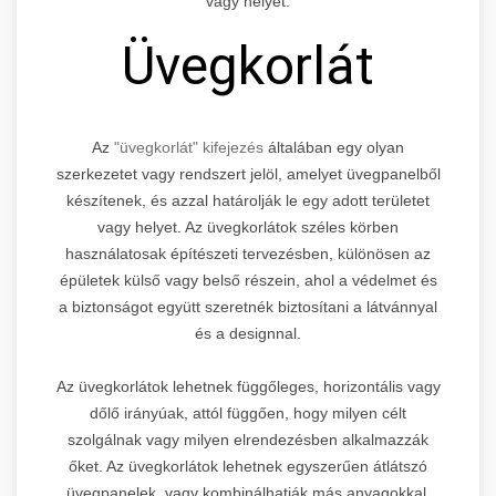
vagy helyet.
Üvegkorlát
Az
"üvegkorlát" kifejezés
általában egy olyan
szerkezetet vagy rendszert jelöl, amelyet üvegpanelből
készítenek, és azzal határolják le egy adott területet
vagy helyet. Az üvegkorlátok széles körben
használatosak építészeti tervezésben, különösen az
épületek külső vagy belső részein, ahol a védelmet és
a biztonságot együtt szeretnék biztosítani a látvánnyal
és a designnal.
Az üvegkorlátok lehetnek függőleges, horizontális vagy
dőlő irányúak, attól függően, hogy milyen célt
szolgálnak vagy milyen elrendezésben alkalmazzák
őket. Az üvegkorlátok lehetnek egyszerűen átlátszó
üvegpanelek, vagy kombinálhatják más anyagokkal,