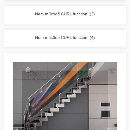
vállalkozása zavartalan működését.
Nagykonyhai berendezések komplett
Nem működő CURL function. (2)
választéka - chef-iparikonyhagepek.hu
kereskedelmi konyhai megoldások és komplett
felszerelések
Nem működő CURL function. (4)