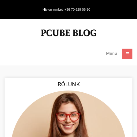
Hívjon minket: +36 70 629 06 90
Menü
RÓLUNK