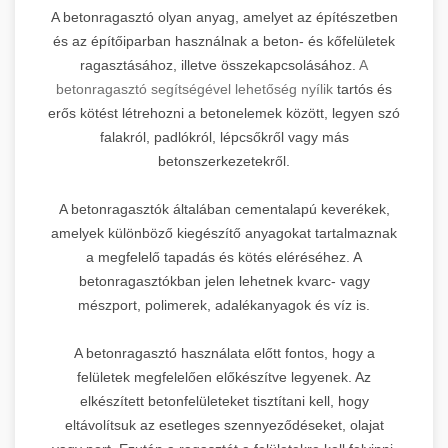
A betonragasztó olyan anyag, amelyet az építészetben
és az építőiparban használnak a beton- és kőfelületek
ragasztásához, illetve összekapcsolásához.
A
betonragasztó segítségével lehetőség nyílik
tartós és
erős kötést létrehozni a betonelemek között, legyen szó
falakról, padlókról, lépcsőkről vagy más
betonszerkezetekről.
A betonragasztók általában cementalapú keverékek,
amelyek különböző kiegészítő anyagokat tartalmaznak
a megfelelő tapadás és kötés eléréséhez. A
betonragasztókban jelen lehetnek kvarc- vagy
mészport, polimerek, adalékanyagok és víz is.
A betonragasztó használata előtt fontos, hogy a
felületek megfelelően előkészítve legyenek. Az
elkészített betonfelületeket tisztítani kell, hogy
eltávolítsuk az esetleges szennyeződéseket, olajat