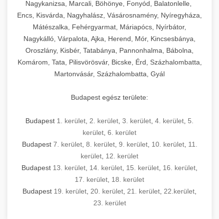
mosószer- és öblítőszer-adagolással,
tisztíthatók, szétszerelhetők és karbantarthatók,
berendezést magában foglal, amely szükséges
Nagykanizsa, Marcali, Böhönye, Fonyód, Balatonlelle,
Ipari sütők és gőzpárolók katalógusa -
használatot, miközben megfelel az összes
hőmérsékletet és vízminőséget figyelő
megfelelnek az összes élelmiszer-biztonsági
egy modern, hatékonyan működő
Encs, Kisvárda, Nagyhalász, Vásárosnamény, Nyíregyháza,
chef-iparikonyhagepek.hu
higiéniai előírásnak.
rendszerekkel, valamint energiatakarékos
előírásnak. Különböző teljesítményű modellek
Mátészalka, Fehérgyarmat, Máriapócs, Nyírbátor,
kereskedelmi konyha komplett felszereléséhez
kereskedelmi konvekciós sütő és kombinált
technológiával rendelkeznek. A rozsdamentes
Nagykálló, Várpalota, Ajka, Herend, Mór, Kincsesbánya,
állnak rendelkezésre asztali és állványos
és működtetéséhez. Az alapvető
berendezések
Ipari hűtőberendezések széles
Oroszlány, Kisbér, Tatabánya, Pannonhalma, Bábolna,
acél konstrukció és a könnyen hozzáférhető
kivitelben, az egyedi igények és a
főzőberendezésektől (tűzhelyek, sütők,
választéka - chef-iparikonyhagepek.hu
Komárom, Tata, Pilisvörösvár, Bicske, Érd, Százhalombatta,
karbantartási pontok biztosítják a hosszú
feldolgozandó mennyiségek függvényében.
grillsütők, frittőzök) kezdve a speciális
Martonvásár, Százhalombatta, Gyál
kereskedelmi hűtőegység és hűtőkamra rendszerek
élettartamot és az egyszerű üzemeltetést.
Biztonságos kezelést biztosító védőburkolatok
feldolgozógépeken (szeletelők, aprítók,
és kapcsolók védelmet nyújtanak a kezelők
mixerek) át egészen a hűtő- és fagyasztó
Budapest egész területe:
Ipari mosogatógépek teljes kínálata -
számára.
berendezésekig, mosogatógépekig és
chef-iparikonyhagepek.hu
kiegészítő eszközökig mindent egy helyen
Budapest
1. kerület
,
2. kerület
,
3. kerület
,
4. kerület
,
5.
kereskedelmi mosogatógép és tisztítóberendezések
Sajtreszelő gépek szakmai választéka -
megtalál. Szakértő tanácsadóink segítenek a
kerület
,
6. kerület
chef-iparikonyhagepek.hu
megfelelő berendezések kiválasztásában, a
Budapest
7. kerület
,
8. kerület
,
9. kerület
,
10. kerület
,
11.
konyha optimális elrendezésének
kereskedelmi sajtreszelő és aprítógépek
kerület
,
12. kerület
megtervezésében, valamint a telepítés és az
Budapest
13. kerület
,
14. kerület
,
15. kerület
,
16. kerület
,
17. kerület
,
18. kerület
üzembe helyezés koordinálásában. Hosszú távú
Budapest
19. kerület
,
20. kerület
,
21. kerület
,
22.kerület
,
garancia, gyors szerviz és folyamatos műszaki
23. kerület
támogatás biztosítja az Ön nyugalmát és