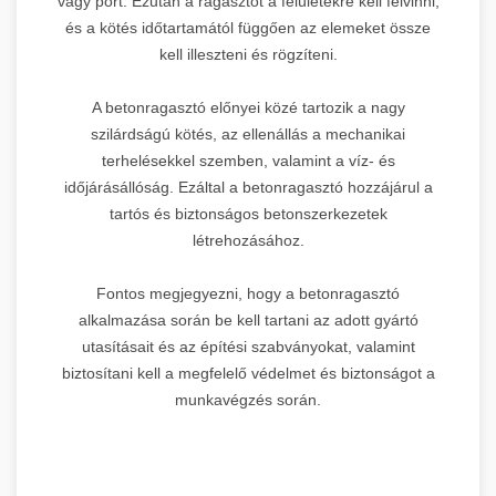
vagy port. Ezután a ragasztót a felületekre kell felvinni,
és a kötés időtartamától függően az elemeket össze
kell illeszteni és rögzíteni.
A betonragasztó előnyei közé tartozik a nagy
szilárdságú kötés, az ellenállás a mechanikai
terhelésekkel szemben, valamint a víz- és
időjárásállóság. Ezáltal a betonragasztó hozzájárul a
tartós és biztonságos betonszerkezetek
létrehozásához.
Fontos megjegyezni, hogy a betonragasztó
alkalmazása során be kell tartani az adott gyártó
utasításait és az építési szabványokat, valamint
biztosítani kell a megfelelő védelmet és biztonságot a
munkavégzés során.