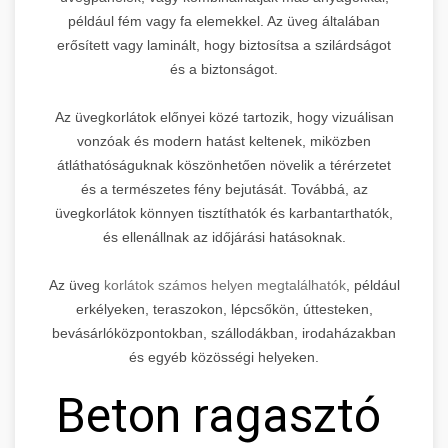
például fém vagy fa elemekkel. Az üveg általában
erősített vagy laminált, hogy biztosítsa a szilárdságot
és a biztonságot.
Az üvegkorlátok előnyei közé tartozik, hogy vizuálisan
vonzóak és modern hatást keltenek, miközben
átláthatóságuknak köszönhetően növelik a térérzetet
és a természetes fény bejutását. Továbbá, az
üvegkorlátok könnyen tisztíthatók és karbantarthatók,
és ellenállnak az időjárási hatásoknak.
Az üveg
korlátok számos helyen megtalálhatók
, például
erkélyeken, teraszokon, lépcsőkön, úttesteken,
bevásárlóközpontokban, szállodákban, irodaházakban
és egyéb közösségi helyeken.
Beton ragasztó