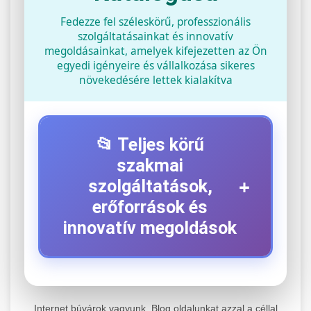
Fedezze fel széleskörű, professzionális
szolgáltatásainkat és innovatív
megoldásainkat, amelyek kifejezetten az Ön
egyedi igényeire és vállalkozása sikeres
növekedésére lettek kialakítva
📂 Teljes körű
szakmai
+
szolgáltatások,
erőforrások és
innovatív megoldások
⚡ 1. Legjobb Elektromos Roller
+
Szerviz
Internet búvárok vagyunk. Blog oldalunkat azzal a céllal