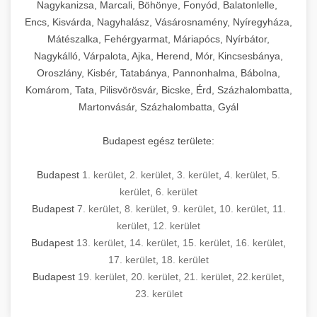
mosószer- és öblítőszer-adagolással,
tisztíthatók, szétszerelhetők és karbantarthatók,
berendezést magában foglal, amely szükséges
Nagykanizsa, Marcali, Böhönye, Fonyód, Balatonlelle,
Ipari sütők és gőzpárolók katalógusa -
használatot, miközben megfelel az összes
hőmérsékletet és vízminőséget figyelő
megfelelnek az összes élelmiszer-biztonsági
egy modern, hatékonyan működő
Encs, Kisvárda, Nagyhalász, Vásárosnamény, Nyíregyháza,
chef-iparikonyhagepek.hu
higiéniai előírásnak.
rendszerekkel, valamint energiatakarékos
előírásnak. Különböző teljesítményű modellek
Mátészalka, Fehérgyarmat, Máriapócs, Nyírbátor,
kereskedelmi konyha komplett felszereléséhez
kereskedelmi konvekciós sütő és kombinált
technológiával rendelkeznek. A rozsdamentes
Nagykálló, Várpalota, Ajka, Herend, Mór, Kincsesbánya,
állnak rendelkezésre asztali és állványos
és működtetéséhez. Az alapvető
berendezések
Ipari hűtőberendezések széles
Oroszlány, Kisbér, Tatabánya, Pannonhalma, Bábolna,
acél konstrukció és a könnyen hozzáférhető
kivitelben, az egyedi igények és a
főzőberendezésektől (tűzhelyek, sütők,
választéka - chef-iparikonyhagepek.hu
Komárom, Tata, Pilisvörösvár, Bicske, Érd, Százhalombatta,
karbantartási pontok biztosítják a hosszú
feldolgozandó mennyiségek függvényében.
grillsütők, frittőzök) kezdve a speciális
Martonvásár, Százhalombatta, Gyál
kereskedelmi hűtőegység és hűtőkamra rendszerek
élettartamot és az egyszerű üzemeltetést.
Biztonságos kezelést biztosító védőburkolatok
feldolgozógépeken (szeletelők, aprítók,
és kapcsolók védelmet nyújtanak a kezelők
mixerek) át egészen a hűtő- és fagyasztó
Budapest egész területe:
Ipari mosogatógépek teljes kínálata -
számára.
berendezésekig, mosogatógépekig és
chef-iparikonyhagepek.hu
kiegészítő eszközökig mindent egy helyen
Budapest
1. kerület
,
2. kerület
,
3. kerület
,
4. kerület
,
5.
kereskedelmi mosogatógép és tisztítóberendezések
Sajtreszelő gépek szakmai választéka -
megtalál. Szakértő tanácsadóink segítenek a
kerület
,
6. kerület
chef-iparikonyhagepek.hu
megfelelő berendezések kiválasztásában, a
Budapest
7. kerület
,
8. kerület
,
9. kerület
,
10. kerület
,
11.
konyha optimális elrendezésének
kereskedelmi sajtreszelő és aprítógépek
kerület
,
12. kerület
megtervezésében, valamint a telepítés és az
Budapest
13. kerület
,
14. kerület
,
15. kerület
,
16. kerület
,
17. kerület
,
18. kerület
üzembe helyezés koordinálásában. Hosszú távú
Budapest
19. kerület
,
20. kerület
,
21. kerület
,
22.kerület
,
garancia, gyors szerviz és folyamatos műszaki
23. kerület
támogatás biztosítja az Ön nyugalmát és