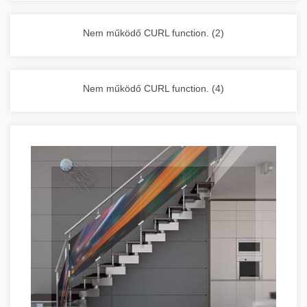
vállalkozása zavartalan működését.
Nagykonyhai berendezések komplett
Nem működő CURL function. (2)
választéka - chef-iparikonyhagepek.hu
kereskedelmi konyhai megoldások és komplett
felszerelések
Nem működő CURL function. (4)