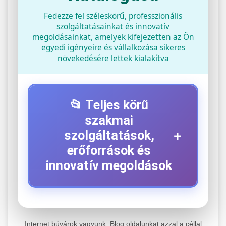
Fedezze fel széleskörű, professzionális
szolgáltatásainkat és innovatív
megoldásainkat, amelyek kifejezetten az Ön
egyedi igényeire és vállalkozása sikeres
növekedésére lettek kialakítva
📂 Teljes körű
szakmai
+
szolgáltatások,
erőforrások és
innovatív megoldások
⚡ 1. Legjobb Elektromos Roller
+
Szerviz
Internet búvárok vagyunk. Blog oldalunkat azzal a céllal