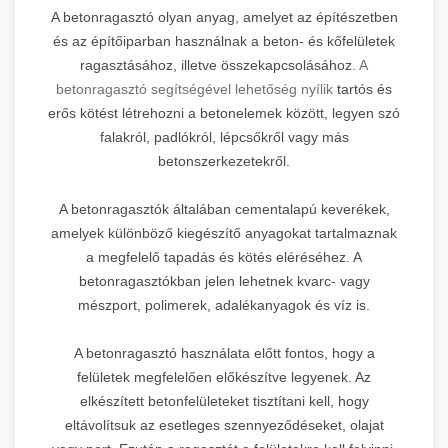
A betonragasztó olyan anyag, amelyet az építészetben
és az építőiparban használnak a beton- és kőfelületek
ragasztásához, illetve összekapcsolásához.
A
betonragasztó segítségével lehetőség nyílik
tartós és
erős kötést létrehozni a betonelemek között, legyen szó
falakról, padlókról, lépcsőkről vagy más
betonszerkezetekről.
A betonragasztók általában cementalapú keverékek,
amelyek különböző kiegészítő anyagokat tartalmaznak
a megfelelő tapadás és kötés eléréséhez. A
betonragasztókban jelen lehetnek kvarc- vagy
mészport, polimerek, adalékanyagok és víz is.
A betonragasztó használata előtt fontos, hogy a
felületek megfelelően előkészítve legyenek. Az
elkészített betonfelületeket tisztítani kell, hogy
eltávolítsuk az esetleges szennyeződéseket, olajat