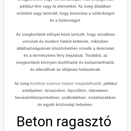
például fém vagy fa elemekkel. Az üveg általában
erősített vagy laminált, hogy biztosítsa a szilárdságot
és a biztonságot.
Az üvegkorlátok előnyei közé tartozik, hogy vizuálisan
vonzóak és modern hatást keltenek, miközben
átláthatóságuknak köszönhetően növelik a térérzetet
és a természetes fény bejutását. Továbbá, az
üvegkorlátok könnyen tisztíthatók és karbantarthatók,
és ellenállnak az időjárási hatásoknak.
Az üveg
korlátok számos helyen megtalálhatók
, például
erkélyeken, teraszokon, lépcsőkön, úttesteken,
bevásárlóközpontokban, szállodákban, irodaházakban
és egyéb közösségi helyeken.
Beton ragasztó