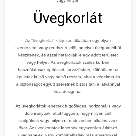
vagy helyet.
Üvegkorlát
Az
"üvegkorlát" kifejezés
általában egy olyan
szerkezetet vagy rendszert jelöl, amelyet üvegpanelből
készítenek, és azzal határolják le egy adott területet
vagy helyet. Az üvegkorlátok széles körben
használatosak építészeti tervezésben, különösen az
épületek külső vagy belső részein, ahol a védelmet és
a biztonságot együtt szeretnék biztosítani a látvánnyal
és a designnal.
Az üvegkorlátok lehetnek függőleges, horizontális vagy
dőlő irányúak, attól függően, hogy milyen célt
szolgálnak vagy milyen elrendezésben alkalmazzák
őket. Az üvegkorlátok lehetnek egyszerűen átlátszó
üvegpanelek, vagy kombinálhatják más anyagokkal,