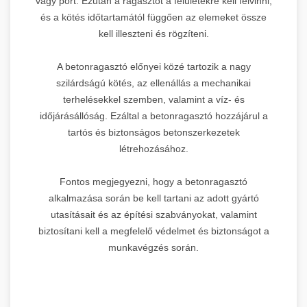
vagy port. Ezután a ragasztót a felületekre kell felvinni,
és a kötés időtartamától függően az elemeket össze
kell illeszteni és rögzíteni.
A betonragasztó előnyei közé tartozik a nagy
szilárdságú kötés, az ellenállás a mechanikai
terhelésekkel szemben, valamint a víz- és
időjárásállóság. Ezáltal a betonragasztó hozzájárul a
tartós és biztonságos betonszerkezetek
létrehozásához.
Fontos megjegyezni, hogy a betonragasztó
alkalmazása során be kell tartani az adott gyártó
utasításait és az építési szabványokat, valamint
biztosítani kell a megfelelő védelmet és biztonságot a
munkavégzés során.