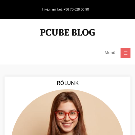
Hívjon minket: +36 70 629 06 90
Menü
RÓLUNK