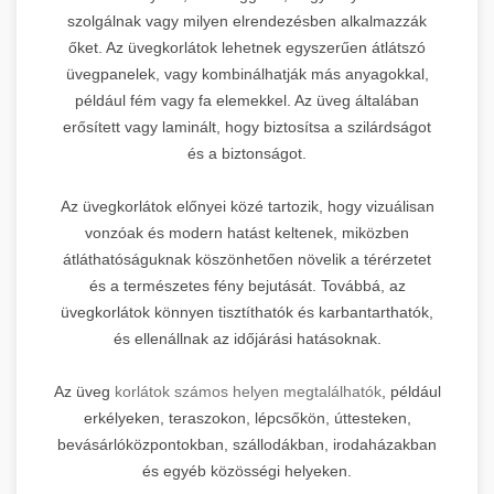
szolgálnak vagy milyen elrendezésben alkalmazzák
őket. Az üvegkorlátok lehetnek egyszerűen átlátszó
üvegpanelek, vagy kombinálhatják más anyagokkal,
például fém vagy fa elemekkel. Az üveg általában
erősített vagy laminált, hogy biztosítsa a szilárdságot
és a biztonságot.
Az üvegkorlátok előnyei közé tartozik, hogy vizuálisan
vonzóak és modern hatást keltenek, miközben
átláthatóságuknak köszönhetően növelik a térérzetet
és a természetes fény bejutását. Továbbá, az
üvegkorlátok könnyen tisztíthatók és karbantarthatók,
és ellenállnak az időjárási hatásoknak.
Az üveg
korlátok számos helyen megtalálhatók
, például
erkélyeken, teraszokon, lépcsőkön, úttesteken,
bevásárlóközpontokban, szállodákban, irodaházakban
és egyéb közösségi helyeken.