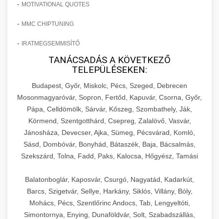
-
külső kommunikáció és márkaépítés hatékony
szabott kommunikációt és automatizált
MOTIVATIONAL QUOTES
legmodernebb technikáit, a páciensmegtartás
esettanulmány, amely konkrét számokkal és
💡 16. Marketing - Hogyan
+
Részletes marketing esettanulmány
módszereit, amelyek együttesen hozzájárultak
kampánykezelést alkalmaztunk. Megismerheti
és lojalitásépítés hosszú távú módszereit, a
adatokkal támasztja alá a páciensszám drámai,
Értünk El 150%-os Növekedést
-
MMC CHIPTUNING
áttekintése - gildedeu.org
a klinika hosszú távú sikeréhez és piacvezető
az alkalmazott AI eszközöket, a chatbot
praxis belső folyamatainak optimalizálását, a
150%-os növekedését egy specializált
pozíciójának megszilárdításához.
klinikai páciensek növekedési stratégiái
implementációt, a gépi tanulás alapú célzást,
-
csapatépítést és személyzet fejlesztését,
kozmetikai sebészeti praxisban. A
IRATMEGSEMMISÍTŐ
Részletes, lépésről lépésre haladó marketing
valamint az eredmények valós idejű
valamint a pénzügyi tervezés és kontrolling
dokumentum részletesen elemzi azokat a
tervrajz és implementációs útmutató, amely
TANÁCSADÁS A KÖVETKEZŐ
📋 17. Egy Klinika 150%-os
+
Klinika sikertörténetének részletes
monitorozását és folyamatos optimalizálását.
TELEPÜLÉSEKEN:
kritikus aspektusait. Megismerheti a sikeres
célzott marketing kampányokat, működési
bemutatja azt a komplex stratégiát és taktikai
Növekedésének Története
tanulmányozása - checkmydentist.com
Ez az esettanulmány alapvető referenciát nyújt
praxisok legfontosabb jellemzőit, a skálázás
fejlesztéseket és szolgáltatásminőség-javítási
repertoárt, amely 150%-os növekedést
Budapest, Győr, Miskolc, Pécs, Szeged, Debrecen
minden olyan egészségügyi szolgáltató
orvosi praxis sikere és üzleti fejlesztés
során felmerülő kihívásokat és azok megoldási
intézkedéseket, amelyek együttesen
eredményezett egy szemhéjplasztikára
Teljes körű, kronologikus dokumentáció egy
Mosonmagyaróvár, Sopron, Fertőd, Kapuvár, Csorna, Győr,
számára, aki a digitális transzformáció
módjait, valamint a digitális eszközök és
hozzájárultak ehhez a kiemelkedő
specializálódott klinika számára. Megismerheti
esztétikai sebészeti klinika inspiráló átalakulási
Pápa, Celldömölk, Sárvár, Kőszeg, Szombathely, Ják,
🎪 18. Szemhéjplasztika Iránti
+
élvonalában szeretne járni.
rendszerek hatékony integrálását a mindennapi
eredményhez. Megismerheti a páciensút
a marketingstratégia kidolgozásának
Körmend, Szentgotthárd, Csepreg, Zalalövő, Vasvár,
útjáról, amely részletesen bemutatja az
Érdeklődés 150%-os Fokozása
működésbe. Ez az útmutató nélkülözhetetlen
Jánosháza, Devecser, Ajka, Sümeg, Pécsvárad, Komló,
(patient journey) optimalizálását, a digitális
folyamatát, a célcsoport-szegmentálás
útvonalat és a mérföldköveket a kezdeti
AI-vezérelt marketing siker részletei -
Sásd, Dombóvár, Bonyhád, Bátaszék, Baja, Bácsalmás,
minden ambiciózus egészségügyi szolgáltató
jelenlétet erősítő intézkedéseket, a referral
módszereit, a többcsatornás kampányok
nehézségekkel küzdő praxistól egészen a
Innovatív technikák, bevált módszerek és
life3.net
Szekszárd, Tolna, Fadd, Paks, Kalocsa, Hőgyész, Tamási
számára, aki a kis praxistól a piaci vezető
program hatékony kiépítését, valamint az
(omnichannel marketing) tervezését és
virágzó, piacon elismert és stabil pénzügyi
kreatív megoldások átfogó gyűjteménye a
🎮 19. AI Google Ads és Meta
+
pozícióig szeretné fejleszteni vállalkozását.
mesterséges intelligencia marketing eredmények és
ügyfélélmény-menedzsment legmodernebb
kivitelezését, valamint a különböző marketing
alapokon álló vállalkozásig, amely 150%-os
páciensek szemhéjplasztika iránti
Kampány Kezelés
automatizálás
Balatonboglár, Kaposvár, Csurgó, Nagyatád, Kadarkút,
gyakorlatait. Az esettanulmány praktikus
csatornák (SEO, PPC, közösségi média, email
növekedést ért el. Ez a tanulságos sikertörténet
érdeklődésének és aktív elkötelezettségének
Barcs, Szigetvár, Sellye, Harkány, Siklós, Villány, Bóly,
Praxis felfuttatási stratégiák
tanácsokat és konkrét action stepeket
marketing, content marketing) szinergikus
őszintén feltárja a kiindulási helyzetet, a
drámai, 150%-os mértékű növeléséhez. Ez a
Csúcstechnológiás, mesterséges intelligencia
Mohács, Pécs, Szentlőrinc Andocs, Tab, Lengyeltóti,
mélyreható ismertetése -
tartalmaz, amelyeket bármely hasonló profilú
használatát. A dokumentum konkrét taktikákat,
felmerült problémákat és akadályokat, a
részletes esettanulmány gyakorlati betekintést
által támogatott Google Ads és Meta
munkavedelemestuzvedelem.org
+
Simontornya, Enying, Dunaföldvár, Solt, Szabadszállás,
🍞 20. Ipari Dagasztógép