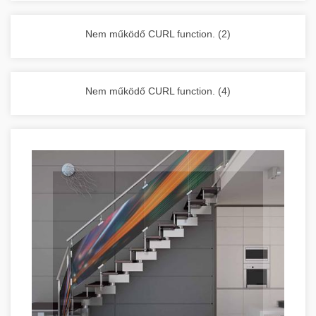
vállalkozása zavartalan működését.
Nagykonyhai berendezések komplett
Nem működő CURL function. (2)
választéka - chef-iparikonyhagepek.hu
kereskedelmi konyhai megoldások és komplett
felszerelések
Nem működő CURL function. (4)