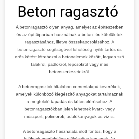
Beton ragasztó
A betonragasztó olyan anyag, amelyet az építészetben
és az építőiparban használnak a beton- és kőfelületek
ragasztásához, illetve összekapcsolásához.
A
betonragasztó segítségével lehetőség nyílik
tartós és
erős kötést létrehozni a betonelemek között, legyen szó
falakról, padlókról, lépcsőkről vagy más
betonszerkezetekről.
A betonragasztók általában cementalapú keverékek,
amelyek különböző kiegészítő anyagokat tartalmaznak
a megfelelő tapadás és kötés eléréséhez. A
betonragasztókban jelen lehetnek kvarc- vagy
mészport, polimerek, adalékanyagok és víz is.
A betonragasztó használata előtt fontos, hogy a
felületek megfelelően előkészítve legyenek. Az