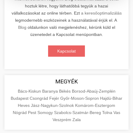
hoztuk létre, hogy láthatóbbá tegyük a hazai
Kiemelkedő szakértelemmel rendelkező
vállalkozásokat az online térben. Ezt
a keresőoptimalizálás
elektromos roller javítási és átfogó
📊 2. Online Marketing
+
legmodernebb eszközeinek a használatával érjük el. A
karbantartási szolgáltatásokat kínálunk minden
Ügynökség
Blog
oldalunkon való megjelenéshez, kérünk küld el
jelentős gyártó és modell számára. Tapasztalt
üzenetedet a Kapcsolat menüpontban.
technikusaink a legmodernebb diagnosztikai
Átfogó és eredményorientált online marketing
eszközökkel és eredeti alkatrészekkel
szolgáltatásokat nyújtunk, amelyek magukban
+
🛴 3. Legjobb Elektromos Roller
Kapcsolat
dolgoznak, biztosítva járműve optimális
foglalják a keresőmotor-optimalizálást (SEO),
teljesítményét és hosszú élettartamát.
professzionális közösségi média kezelést,
Részletes összehasonlító elemzést és szakértői
Szolgáltatásaink magukban foglalják az
célzott digitális hirdetési kampányokat,
értékeléseket kínálunk a piacon elérhető
+
🔗 4. Prémium Linképítés
akkumulátor-diagnosztikát,
tartalommarketinget és konverziós
legjobb minőségű elektromos rollerekről.
MEGYÉK
motorkarbantartást, fékrendszer-
optimalizálást. Adatvezérelt stratégiáinkkal
Átfogó tesztjeink során minden modellt
Prémium kategóriás, etikus backlink építési
felülvizsgálatot, valamint elektronikai
Bács-Kiskun
mérhető üzleti növekedést biztosítunk,
Baranya
Békés
Borsod-Abaúj-Zemplén
alaposan megvizsgálunk teljesítmény,
szolgáltatásokat biztosítunk, amelyek
📦 5. Termékek és
Budapest
Csongrád
Fejér
Győr-Moson-Sopron
Hajdú-Bihar
rendszerek teljes körű ellenőrzését és javítását.
miközben folyamatosan elemezzük és
+
hatótávolság, biztonság, kényelem és ár-érték
jelentősen növelik webhelye domain autoritását
Szolgáltatások
Heves
Jász-Nagykun-Szolnok
Komárom-Esztergom
finomhangoljuk kampányait a maximális
arány szempontjából. Segítünk megalapozott
és javítják keresőmotoros rangsorolását a
Nógrád
Pest
Somogy
Szabolcs-Szatmár-Bereg
Tolna
Vas
Látogassa meg szakértő
megtérülés (ROI) elérése érdekében. Tapasztalt
vásárlási döntést hozni azzal, hogy objektív
organikus találatok között. Kizárólag fehér
Részletes oktatási és információs forrásanyag,
szervizközpontunkat
Veszprém
Zala
csapatunk a legújabb digitális marketing
információkat szolgáltatunk a különböző
kalapú (white-hat) SEO technikákat
amely alaposan bemutatja az áruk és
+
💶 6. EU-s Pénzek
trendeket és technológiákat alkalmazza
elektromos roller szakszerviz és karbantartás
gyártók és modellek technikai specifikációiról,
alkalmazunk, amely magában foglalja a magas