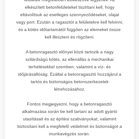
elkészített betonfelületeket tisztítani kell, hogy
eltávolítsuk az esetleges szennyeződéseket, olajat
vagy port. Ezután a ragasztót a felületekre kell felvinni,
és a kötés időtartamától függően az elemeket össze
kell illeszteni és rögzíteni.
A betonragasztó előnyei közé tartozik a nagy
szilárdságú kötés, az ellenállás a mechanikai
terhelésekkel szemben, valamint a víz- és
időjárásállóság. Ezáltal a betonragasztó hozzájárul a
tartós és biztonságos betonszerkezetek
létrehozásához.
Fontos megjegyezni, hogy a betonragasztó
alkalmazása során be kell tartani az adott gyártó
utasításait és az építési szabványokat, valamint
biztosítani kell a megfelelő védelmet és biztonságot a
munkavégzés során.