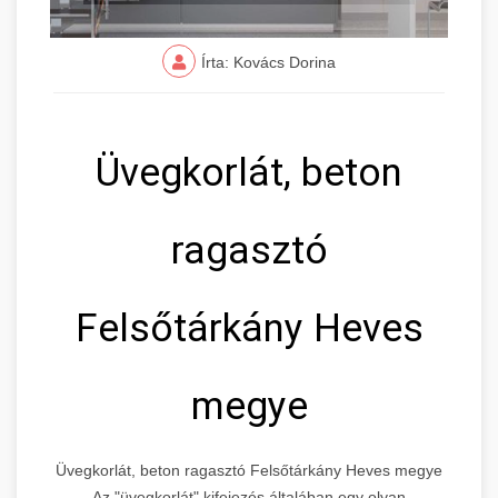
Írta: Kovács Dorina
Üvegkorlát, beton
ragasztó
Felsőtárkány Heves
megye
Üvegkorlát, beton ragasztó Felsőtárkány Heves megye
Az "üvegkorlát" kifejezés általában egy olyan