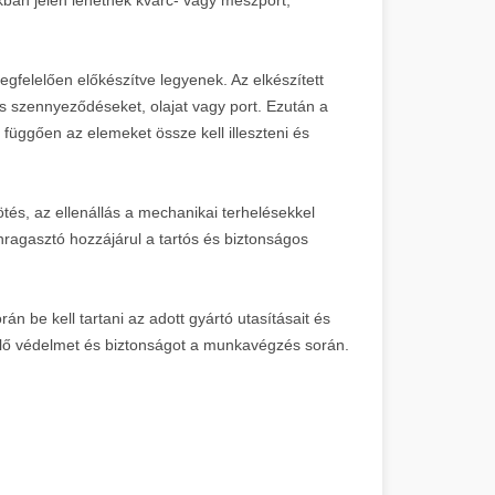
egfelelően előkészítve legyenek. Az elkészített
eges szennyeződéseket, olajat vagy port. Ezután a
ól függően az elemeket össze kell illeszteni és
tés, az ellenállás a mechanikai terhelésekkel
onragasztó hozzájárul a tartós és biztonságos
 be kell tartani az adott gyártó utasításait és
elelő védelmet és biztonságot a munkavégzés során.