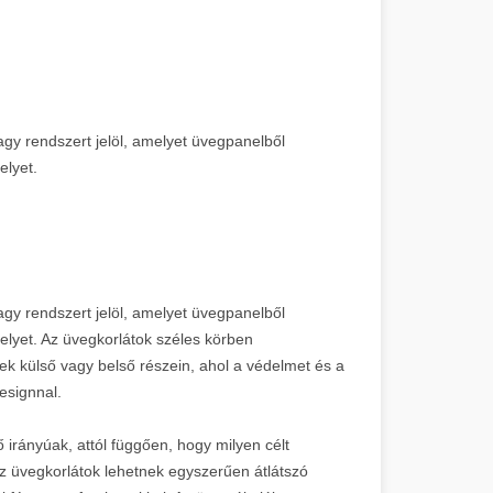
agy rendszert jelöl, amelyet üvegpanelből
elyet.
agy rendszert jelöl, amelyet üvegpanelből
helyet. Az üvegkorlátok széles körben
ek külső vagy belső részein, ahol a védelmet és a
esignnal.
 irányúak, attól függően, hogy milyen célt
z üvegkorlátok lehetnek egyszerűen átlátszó