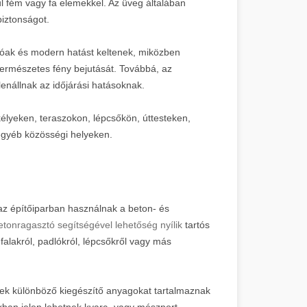
 fém vagy fa elemekkel. Az üveg általában
biztonságot.
nzóak és modern hatást keltenek, miközben
természetes fény bejutását. Továbbá, az
lenállnak az időjárási hatásoknak.
kélyeken, teraszokon, lépcsőkön, úttesteken,
egyéb közösségi helyeken.
az építőiparban használnak a beton- és
etonragasztó segítségével lehetőség nyílik
tartós
falakról, padlókról, lépcsőkről vagy más
ek különböző kiegészítő anyagokat tartalmaznak
kban jelen lehetnek kvarc- vagy mészport,