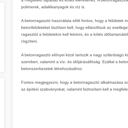
polimerek, adalékanyagok és víz is.
A betonragasztó használata előtt fontos, hogy a felületek m
betonfelületeket tisztítani kell, hogy eltávolítsuk az esetl
ragasztót a felületekre kell felvinni, és a kötés időtartamát
rögzíteni.
A betonragasztó előnyei közé tartozik a nagy szilárdságú kö
szemben, valamint a víz- és időjárásállóság. Ezáltal a bet
betonszerkezetek létrehozásához.
Fontos megjegyezni, hogy a betonragasztó alkalmazása során
az építési szabványokat, valamint biztosítani kell a megf