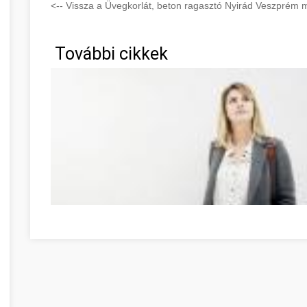
<-- Vissza a Üvegkorlát, beton ragasztó Nyirád Veszprém m
További cikkek
Möglichkeiten zur Entwicklung Ihrer Persönlichkeit Vesz