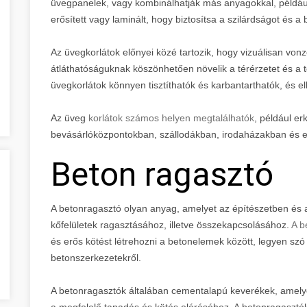
üvegpanelek, vagy kombinálhatják más anyagokkal, például
erősített vagy laminált, hogy biztosítsa a szilárdságot és a 
Az üvegkorlátok előnyei közé tartozik, hogy vizuálisan vo
átláthatóságuknak köszönhetően növelik a térérzetet és a 
üvegkorlátok könnyen tisztíthatók és karbantarthatók, és el
Az üveg
korlátok számos helyen megtalálhatók
, például er
bevásárlóközpontokban, szállodákban, irodaházakban és 
Beton ragasztó
A betonragasztó olyan anyag, amelyet az építészetben és 
kőfelületek ragasztásához, illetve összekapcsolásához.
A b
és erős kötést létrehozni a betonelemek között, legyen szó 
betonszerkezetekről.
A betonragasztók általában cementalapú keverékek, amely
a megfelelő tapadás és kötés eléréséhez. A betonragasztó