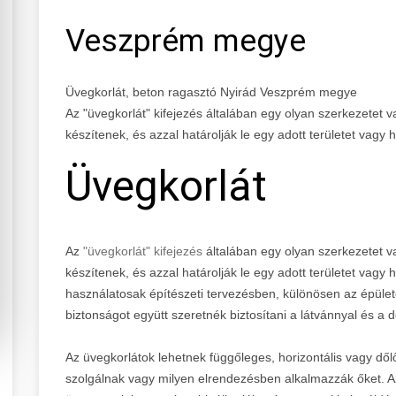
Veszprém megye
Üvegkorlát, beton ragasztó Nyirád Veszprém megye
Az "üvegkorlát" kifejezés általában egy olyan szerkezetet v
készítenek, és azzal határolják le egy adott területet vagy h
Üvegkorlát
Az
"üvegkorlát" kifejezés
általában egy olyan szerkezetet v
készítenek, és azzal határolják le egy adott területet vagy 
használatosak építészeti tervezésben, különösen az épület
biztonságot együtt szeretnék biztosítani a látvánnyal és a d
Az üvegkorlátok lehetnek függőleges, horizontális vagy dőlő
szolgálnak vagy milyen elrendezésben alkalmazzák őket. A