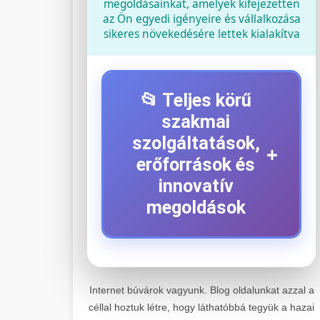
megoldásainkat, amelyek kifejezetten
az Ön egyedi igényeire és vállalkozása
sikeres növekedésére lettek kialakítva
📂 Teljes körű
szakmai
szolgáltatások,
+
erőforrások és
innovatív
megoldások
⚡ 1. Legjobb Elektromos
+
Roller Szerviz
Internet búvárok vagyunk. Blog oldalunkat azzal a
céllal hoztuk létre, hogy láthatóbbá tegyük a hazai
Kiemelkedő szakértelemmel