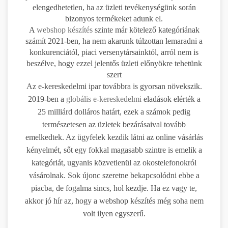
elengedhetetlen, ha az üzleti tevékenységünk során
bizonyos termékeket adunk el.
A
webshop készítés
szinte már kötelező kategóriának
számít 2021-ben, ha nem akarunk túlzottan lemaradni a
konkurenciától, piaci versenytársainktól, arról nem is
beszélve, hogy ezzel jelentős üzleti előnyökre tehetünk
szert
Az e-kereskedelmi ipar továbbra is gyorsan növekszik.
2019-ben a
globális e-kereskedelmi
eladások elérték a
25 milliárd dolláros határt, ezek a számok pedig
természetesen az üzletek bezárásaival tovább
emelkedtek. Az ügyfelek kezdik látni az online vásárlás
kényelmét, sőt egy fokkal magasabb szintre is emelik a
kategóriát, ugyanis közvetlenül az okostelefonokról
vásárolnak. Sok újonc szeretne bekapcsolódni ebbe a
piacba, de fogalma sincs, hol kezdje. Ha ez vagy te,
akkor jó hír az, hogy a webshop készítés még soha nem
volt ilyen egyszerű.