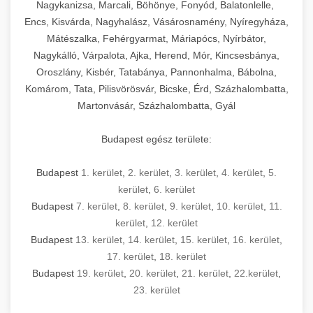
mosószer- és öblítőszer-adagolással,
tisztíthatók, szétszerelhetők és karbantarthatók,
berendezést magában foglal, amely szükséges
Nagykanizsa, Marcali, Böhönye, Fonyód, Balatonlelle,
Ipari sütők és gőzpárolók katalógusa -
használatot, miközben megfelel az összes
hőmérsékletet és vízminőséget figyelő
megfelelnek az összes élelmiszer-biztonsági
egy modern, hatékonyan működő
Encs, Kisvárda, Nagyhalász, Vásárosnamény, Nyíregyháza,
chef-iparikonyhagepek.hu
higiéniai előírásnak.
rendszerekkel, valamint energiatakarékos
előírásnak. Különböző teljesítményű modellek
Mátészalka, Fehérgyarmat, Máriapócs, Nyírbátor,
kereskedelmi konyha komplett felszereléséhez
kereskedelmi konvekciós sütő és kombinált
technológiával rendelkeznek. A rozsdamentes
Nagykálló, Várpalota, Ajka, Herend, Mór, Kincsesbánya,
állnak rendelkezésre asztali és állványos
és működtetéséhez. Az alapvető
berendezések
Ipari hűtőberendezések széles
Oroszlány, Kisbér, Tatabánya, Pannonhalma, Bábolna,
acél konstrukció és a könnyen hozzáférhető
kivitelben, az egyedi igények és a
főzőberendezésektől (tűzhelyek, sütők,
választéka - chef-iparikonyhagepek.hu
Komárom, Tata, Pilisvörösvár, Bicske, Érd, Százhalombatta,
karbantartási pontok biztosítják a hosszú
feldolgozandó mennyiségek függvényében.
grillsütők, frittőzök) kezdve a speciális
Martonvásár, Százhalombatta, Gyál
kereskedelmi hűtőegység és hűtőkamra rendszerek
élettartamot és az egyszerű üzemeltetést.
Biztonságos kezelést biztosító védőburkolatok
feldolgozógépeken (szeletelők, aprítók,
és kapcsolók védelmet nyújtanak a kezelők
mixerek) át egészen a hűtő- és fagyasztó
Budapest egész területe:
Ipari mosogatógépek teljes kínálata -
számára.
berendezésekig, mosogatógépekig és
chef-iparikonyhagepek.hu
kiegészítő eszközökig mindent egy helyen
Budapest
1. kerület
,
2. kerület
,
3. kerület
,
4. kerület
,
5.
kereskedelmi mosogatógép és tisztítóberendezések
Sajtreszelő gépek szakmai választéka -
megtalál. Szakértő tanácsadóink segítenek a
kerület
,
6. kerület
chef-iparikonyhagepek.hu
megfelelő berendezések kiválasztásában, a
Budapest
7. kerület
,
8. kerület
,
9. kerület
,
10. kerület
,
11.
konyha optimális elrendezésének
kereskedelmi sajtreszelő és aprítógépek
kerület
,
12. kerület
megtervezésében, valamint a telepítés és az
Budapest
13. kerület
,
14. kerület
,
15. kerület
,
16. kerület
,
17. kerület
,
18. kerület
üzembe helyezés koordinálásában. Hosszú távú
Budapest
19. kerület
,
20. kerület
,
21. kerület
,
22.kerület
,
garancia, gyors szerviz és folyamatos műszaki
23. kerület
támogatás biztosítja az Ön nyugalmát és