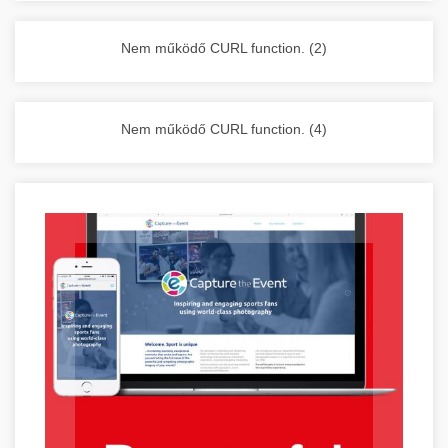
vállalkozása zavartalan működését.
Nagykonyhai berendezések komplett
Nem működő CURL function. (2)
választéka - chef-iparikonyhagepek.hu
kereskedelmi konyhai megoldások és komplett
felszerelések
Nem működő CURL function. (4)