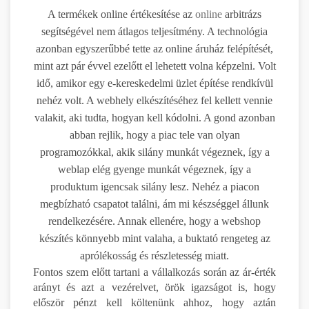
A termékek online értékesítése az
online
arbitrázs
segítségével nem átlagos teljesítmény. A technológia
azonban egyszerűbbé tette az online áruház felépítését,
mint azt pár évvel ezelőtt el lehetett volna képzelni. Volt
idő, amikor egy e-kereskedelmi üzlet építése rendkívül
nehéz volt. A webhely elkészítéséhez fel kellett vennie
valakit, aki tudta, hogyan kell kódolni. A gond azonban
abban rejlik, hogy a piac tele van olyan
programozókkal, akik silány munkát végeznek, így a
weblap elég gyenge munkát végeznek, így a
produktum igencsak silány lesz. Nehéz a piacon
megbízható csapatot találni, ám mi készséggel állunk
rendelkezésére. Annak ellenére, hogy a webshop
készítés könnyebb mint valaha, a buktató rengeteg az
aprólékosság és részletesség miatt.
Fontos szem előtt tartani a vállalkozás során az ár-érték
arányt és azt a vezérelvet, örök igazságot is, hogy
először pénzt kell költenünk ahhoz, hogy aztán