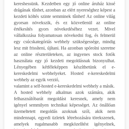
kereshessünk. Kezdetben egy jó online áruház kissé
drágának tűnhet, azonban az elért nyereséghez képest a
kezdeti költés szinte semminek tűnhet! Az online világ
gyorsan növekszik, és ez közvetlenül az online
értékesítés gyors növekedéséhez vezet. Mivel
vállalkozása folyamatosan növekedni fog, és felmerül
egy csúcskategóriás webhely szükségessége, mindig
lesz mit frissíteni, újítani. Ha azonban spórolni szeretne
az online részterületeken, az ingyenes stock fotók
használata egy jó kezdeti megoldásnak bizonyulhat.
Lényegében kétféleképpen készíthetünk el e-
kereskedelmi webhelyeket. Hosted e-kereskedelmi
webhely az egyik verzió,
valamint a self-hosted e-kereskedelmi webhely a másik.
A hosted webhely alkalmas azok számára, akik
felhasználóbarát megoldást keresnek, amely nem
igényel semmilyen technikai képességet. Az önállóan
üzemeltetett megoldás azoknak szól, akik nem
mindennapi, egyedi üzletek létrehozására törekszenek,
amelyek rugalmasabb megközelítést igényelnek,