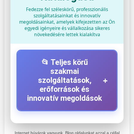
Fedezze fel széleskörű, professzionális
szolgáltatásainkat és innovatív
megoldásainkat, amelyek kifejezetten az Ön
egyedi igényeire és vállalkozása sikeres
növekedésére lettek kialakítva
📂 Teljes körű
szakmai
+
szolgáltatások,
erőforrások és
innovatív megoldások
⚡ 1. Legjobb Elektromos Roller
+
Szerviz
Internet búvárok vagyunk. Blog oldalunkat azzal a céllal