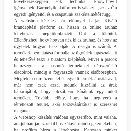
következésképpen sok technikai know-how-t
igényelnek. Bármelyik platformot is választja, az az Ön
egyedi igényeitől és a csapatunk szakértelmétől függ.
A webshop készítés pár előnnyel is jár. Kiváló
brandépítési platform ez, hiszen az online áruház
létrehozása megkülönbözteti Önt a többitől.
Ellenőrizheti, hogy hogyan néz ki az áruház, és hogy az
ügyfelek hogyan használják. A design is számít. A
termékek bemutatása formálja az ügyfelek tapasztalatait
és lehetővé teszi a bizalom kiépítését. Mivel a piacok
hemzsegnek a hasonló termékeket népszerűsítő
eladóktól, mindig a fogyasztók vannak elsőbbségben.
Megfelelő core üzenettel és egyedi termék árusításával,
már nem csak azzal tudunk kiszállni az árak
háborújából, hogy olcsóbban kínálunk egy adott
terméket. További előny, hogy ha megnyerő a
létrehozott felület, akár törzsvásárlókat is szerezhet
magának.
A webshop készítés valóban egyszerűbb, mint valaha,
ám jobban jár az oldal hosszútávú minősége érdekében,
ha profikra bízza a létrehozást. Keressen minket