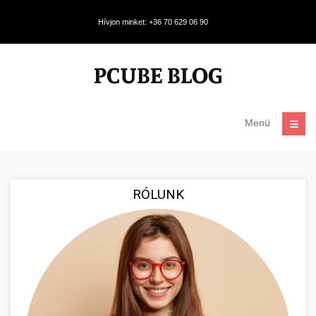
Hívjon minket: +36 70 629 06 90
Menü
RÓLUNK