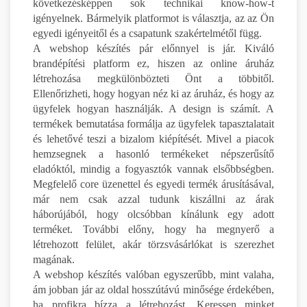
következésképpen sok technikai know-how-t
igényelnek. Bármelyik platformot is választja, az az Ön
egyedi igényeitől és a csapatunk szakértelmétől függ.
A webshop készítés pár előnnyel is jár. Kiváló
brandépítési platform ez, hiszen az online áruház
létrehozása megkülönbözteti Önt a többitől.
Ellenőrizheti, hogy hogyan néz ki az áruház, és hogy az
ügyfelek hogyan használják. A design is számít. A
termékek bemutatása formálja az ügyfelek tapasztalatait
és lehetővé teszi a bizalom kiépítését. Mivel a piacok
hemzsegnek a hasonló termékeket népszerűsítő
eladóktól, mindig a fogyasztók vannak elsőbbségben.
Megfelelő core üzenettel és egyedi termék árusításával,
már nem csak azzal tudunk kiszállni az árak
háborújából, hogy olcsóbban kínálunk egy adott
terméket. További előny, hogy ha megnyerő a
létrehozott felület, akár törzsvásárlókat is szerezhet
magának.
A webshop készítés valóban egyszerűbb, mint valaha,
ám jobban jár az oldal hosszútávú minősége érdekében,
ha profikra bízza a létrehozást. Keressen minket