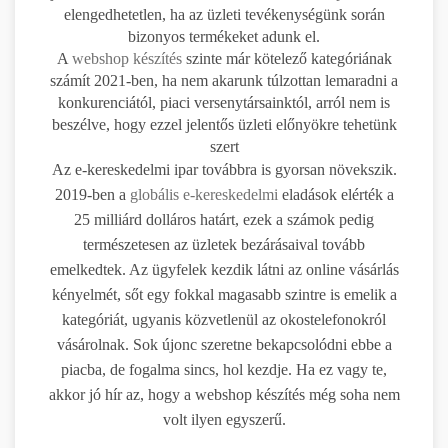
elengedhetetlen, ha az üzleti tevékenységünk során
bizonyos termékeket adunk el.
A
webshop készítés
szinte már kötelező kategóriának
számít 2021-ben, ha nem akarunk túlzottan lemaradni a
konkurenciától, piaci versenytársainktól, arról nem is
beszélve, hogy ezzel jelentős üzleti előnyökre tehetünk
szert
Az e-kereskedelmi ipar továbbra is gyorsan növekszik.
2019-ben a
globális e-kereskedelmi
eladások elérték a
25 milliárd dolláros határt, ezek a számok pedig
természetesen az üzletek bezárásaival tovább
emelkedtek. Az ügyfelek kezdik látni az online vásárlás
kényelmét, sőt egy fokkal magasabb szintre is emelik a
kategóriát, ugyanis közvetlenül az okostelefonokról
vásárolnak. Sok újonc szeretne bekapcsolódni ebbe a
piacba, de fogalma sincs, hol kezdje. Ha ez vagy te,
akkor jó hír az, hogy a webshop készítés még soha nem
volt ilyen egyszerű.