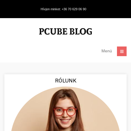
Hívjon minket: +36 70 629 06 90
Menü
RÓLUNK