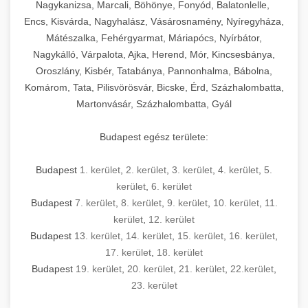
mosószer- és öblítőszer-adagolással,
tisztíthatók, szétszerelhetők és karbantarthatók,
berendezést magában foglal, amely szükséges
Nagykanizsa, Marcali, Böhönye, Fonyód, Balatonlelle,
Ipari sütők és gőzpárolók katalógusa -
használatot, miközben megfelel az összes
hőmérsékletet és vízminőséget figyelő
megfelelnek az összes élelmiszer-biztonsági
egy modern, hatékonyan működő
Encs, Kisvárda, Nagyhalász, Vásárosnamény, Nyíregyháza,
chef-iparikonyhagepek.hu
higiéniai előírásnak.
rendszerekkel, valamint energiatakarékos
előírásnak. Különböző teljesítményű modellek
Mátészalka, Fehérgyarmat, Máriapócs, Nyírbátor,
kereskedelmi konyha komplett felszereléséhez
kereskedelmi konvekciós sütő és kombinált
technológiával rendelkeznek. A rozsdamentes
Nagykálló, Várpalota, Ajka, Herend, Mór, Kincsesbánya,
állnak rendelkezésre asztali és állványos
és működtetéséhez. Az alapvető
berendezések
Ipari hűtőberendezések széles
Oroszlány, Kisbér, Tatabánya, Pannonhalma, Bábolna,
acél konstrukció és a könnyen hozzáférhető
kivitelben, az egyedi igények és a
főzőberendezésektől (tűzhelyek, sütők,
választéka - chef-iparikonyhagepek.hu
Komárom, Tata, Pilisvörösvár, Bicske, Érd, Százhalombatta,
karbantartási pontok biztosítják a hosszú
feldolgozandó mennyiségek függvényében.
grillsütők, frittőzök) kezdve a speciális
Martonvásár, Százhalombatta, Gyál
kereskedelmi hűtőegység és hűtőkamra rendszerek
élettartamot és az egyszerű üzemeltetést.
Biztonságos kezelést biztosító védőburkolatok
feldolgozógépeken (szeletelők, aprítók,
és kapcsolók védelmet nyújtanak a kezelők
mixerek) át egészen a hűtő- és fagyasztó
Budapest egész területe:
Ipari mosogatógépek teljes kínálata -
számára.
berendezésekig, mosogatógépekig és
chef-iparikonyhagepek.hu
kiegészítő eszközökig mindent egy helyen
Budapest
1. kerület
,
2. kerület
,
3. kerület
,
4. kerület
,
5.
kereskedelmi mosogatógép és tisztítóberendezések
Sajtreszelő gépek szakmai választéka -
megtalál. Szakértő tanácsadóink segítenek a
kerület
,
6. kerület
chef-iparikonyhagepek.hu
megfelelő berendezések kiválasztásában, a
Budapest
7. kerület
,
8. kerület
,
9. kerület
,
10. kerület
,
11.
konyha optimális elrendezésének
kereskedelmi sajtreszelő és aprítógépek
kerület
,
12. kerület
megtervezésében, valamint a telepítés és az
Budapest
13. kerület
,
14. kerület
,
15. kerület
,
16. kerület
,
17. kerület
,
18. kerület
üzembe helyezés koordinálásában. Hosszú távú
Budapest
19. kerület
,
20. kerület
,
21. kerület
,
22.kerület
,
garancia, gyors szerviz és folyamatos műszaki
23. kerület
támogatás biztosítja az Ön nyugalmát és