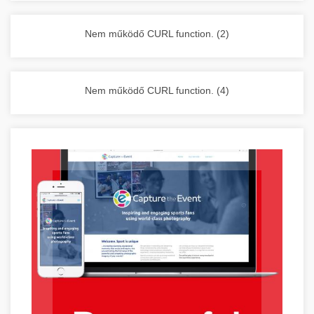
vállalkozása zavartalan működését.
Nagykonyhai berendezések komplett
Nem működő CURL function. (2)
választéka - chef-iparikonyhagepek.hu
kereskedelmi konyhai megoldások és komplett
felszerelések
Nem működő CURL function. (4)