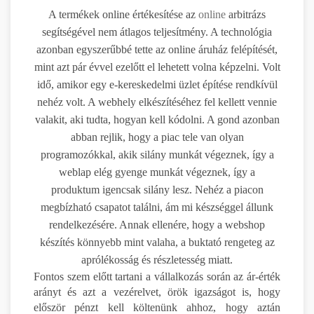
A termékek online értékesítése az
online
arbitrázs
segítségével nem átlagos teljesítmény. A technológia
azonban egyszerűbbé tette az online áruház felépítését,
mint azt pár évvel ezelőtt el lehetett volna képzelni. Volt
idő, amikor egy e-kereskedelmi üzlet építése rendkívül
nehéz volt. A webhely elkészítéséhez fel kellett vennie
valakit, aki tudta, hogyan kell kódolni. A gond azonban
abban rejlik, hogy a piac tele van olyan
programozókkal, akik silány munkát végeznek, így a
weblap elég gyenge munkát végeznek, így a
produktum igencsak silány lesz. Nehéz a piacon
megbízható csapatot találni, ám mi készséggel állunk
rendelkezésére. Annak ellenére, hogy a webshop
készítés könnyebb mint valaha, a buktató rengeteg az
aprólékosság és részletesség miatt.
Fontos szem előtt tartani a vállalkozás során az ár-érték
arányt és azt a vezérelvet, örök igazságot is, hogy
először pénzt kell költenünk ahhoz, hogy aztán