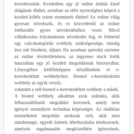
kereshessünk. Kezdetben egy jó online áruház kissé
drágának tűnhet, azonban az elért nyereséghez képest a
kezdeti költés szinte semminek tűnhet! Az online világ
gyorsan növekszik, és ez közvetlenül az online
értékesítés gyors növekedéséhez vezet. Mivel
vállalkozása folyamatosan növekedni fog, és felmerül
egy csúcskategóriás webhely szükségessége, mindig
lesz mit frissíteni, újítani. Ha azonban spórolni szeretne
az online részterületeken, az ingyenes stock fotók
használata egy jó kezdeti megoldásnak bizonyulhat.
Lényegében kétféleképpen készíthetünk el e-
kereskedelmi webhelyeket. Hosted e-kereskedelmi
webhely az egyik verzió,
valamint a self-hosted e-kereskedelmi webhely a másik.
A hosted webhely alkalmas azok számára, akik
felhasználóbarát megoldást keresnek, amely nem
igényel semmilyen technikai képességet. Az önállóan
üzemeltetett megoldás azoknak szól, akik nem
mindennapi, egyedi üzletek létrehozására törekszenek,
amelyek rugalmasabb megközelítést igényelnek,