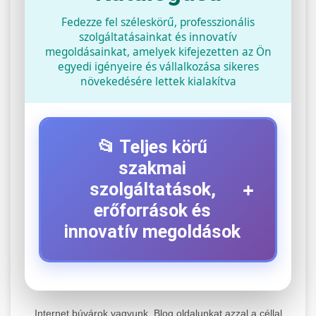
Fedezze fel széleskörű, professzionális
szolgáltatásainkat és innovatív
megoldásainkat, amelyek kifejezetten az Ön
egyedi igényeire és vállalkozása sikeres
növekedésére lettek kialakítva
📂 Teljes körű
szakmai
+
szolgáltatások,
erőforrások és
innovatív megoldások
⚡ 1. Legjobb Elektromos Roller
+
Szerviz
Internet búvárok vagyunk. Blog oldalunkat azzal a céllal