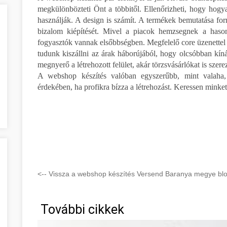
megkülönbözteti Önt a többitől. Ellenőrizheti, hogy hog
használják. A design is számít. A termékek bemutatása formá
bizalom kiépítését. Mivel a piacok hemzsegnek a hason
fogyasztók vannak elsőbbségben. Megfelelő core üzenettel 
tudunk kiszállni az árak háborújából, hogy olcsóbban kín
megnyerő a létrehozott felület, akár törzsvásárlókat is szer
A webshop készítés valóban egyszerűbb, mint valaha
érdekében, ha profikra bízza a létrehozást. Keressen minke
<-- Vissza a webshop készítés Versend Baranya megye blog
További cikkek