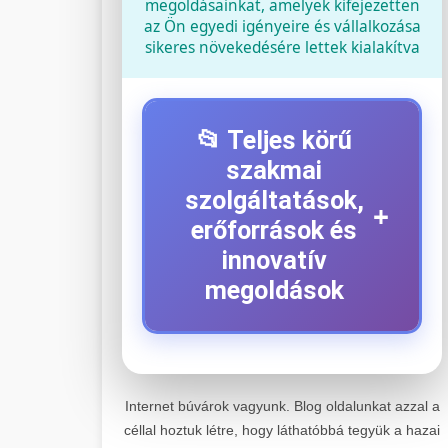
megoldásainkat, amelyek kifejezetten
az Ön egyedi igényeire és vállalkozása
sikeres növekedésére lettek kialakítva
📂 Teljes körű
szakmai
szolgáltatások,
+
erőforrások és
innovatív
megoldások
⚡ 1. Legjobb Elektromos
+
Roller Szerviz
Internet búvárok vagyunk. Blog oldalunkat azzal a
céllal hoztuk létre, hogy láthatóbbá tegyük a hazai
Kiemelkedő szakértelemmel