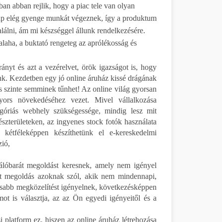
ban abban rejlik, hogy a piac tele van olyan
ap elég gyenge munkát végeznek, így a produktum
alálni, ám mi készséggel állunk rendelkezésére.
laha, a buktató rengeteg az aprólékosság és
rányt és azt a vezérelvet, örök igazságot is, hogy
nk. Kezdetben egy jó online áruház kissé drágának
és szinte semminek tűnhet! Az online világ gyorsan
yors növekedéséhez vezet. Mivel vállalkozása
góriás webhely szükségessége, mindig lesz mit
részterületeken, az ingyenes stock fotók használata
kétféleképpen készíthetünk el e-kereskedelmi
ió,
álóbarát megoldást keresnek, amely nem igényel
tt megoldás azoknak szól, akik nem mindennapi,
asabb megközelítést igényelnek, következésképpen
ot is választja, az az Ön egyedi igényeitől és a
i platform ez, hiszen az online áruház létrehozása