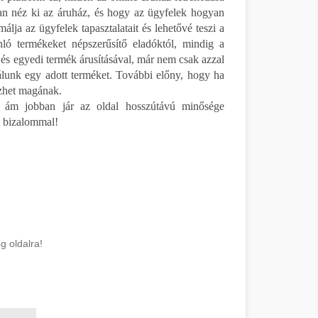
yan néz ki az áruház, és hogy az ügyfelek hogyan
lja az ügyfelek tapasztalatait és lehetővé teszi a
ló termékeket népszerűsítő eladóktól, mindig a
és egyedi termék árusításával, már nem csak azzal
álunk egy adott terméket. További előny, hogy ha
ezhet magának.
, ám jobban jár az oldal hosszútávú minősége
t bizalommal!
 oldalra!