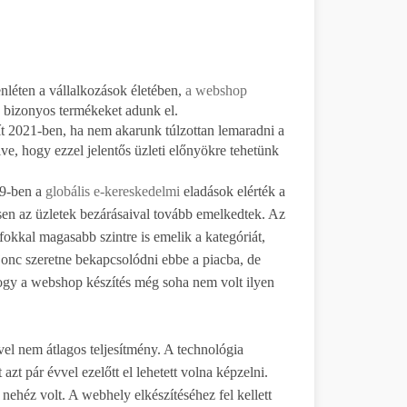
nléten a vállalkozások életében,
a webshop
n bizonyos termékeket adunk el.
t 2021-ben, ha nem akarunk túlzottan lemaradni a
lve, hogy ezzel jelentős üzleti előnyökre tehetünk
19-ben a
globális e-kereskedelmi
eladások elérték a
esen az üzletek bezárásaival tovább emelkedtek. Az
fokkal magasabb szintre is emelik a kategóriát,
jonc szeretne bekapcsolódni ebbe a piacba, de
 hogy a webshop készítés még soha nem volt ilyen
vel nem átlagos teljesítmény. A technológia
azt pár évvel ezelőtt el lehetett volna képzelni.
nehéz volt. A webhely elkészítéséhez fel kellett