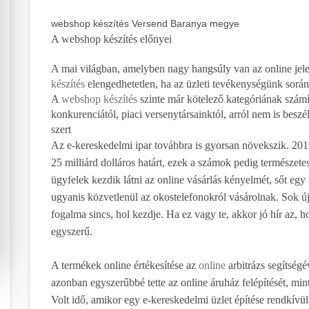
webshop készítés Versend Baranya megye
A webshop készítés előnyei
A mai világban, amelyben nagy hangsúly van az online jele
készítés
elengedhetetlen, ha az üzleti tevékenységünk sorá
A
webshop készítés
szinte már kötelező kategóriának számí
konkurenciától, piaci versenytársainktól, arról nem is beszé
szert
Az e-kereskedelmi ipar továbbra is gyorsan növekszik. 20
25 milliárd dolláros határt, ezek a számok pedig természet
ügyfelek kezdik látni az online vásárlás kényelmét, sőt egy 
ugyanis közvetlenül az okostelefonokról vásárolnak. Sok ú
fogalma sincs, hol kezdje. Ha ez vagy te, akkor jó hír az,
egyszerű.
A termékek online értékesítése az
online
arbitrázs segítségé
azonban egyszerűbbé tette az online áruház felépítését, mint 
Volt idő, amikor egy e-kereskedelmi üzlet építése rendkívül 