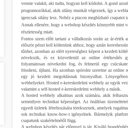
vennie valakit, aki tudta, hogyan kell kódolni. A gond azon
programozókkal, akik silány munkát végeznek, így a webl
igencsak silány lesz. Nehéz a piacon megbízható csapatot t
Annak ellenére, hogy a webshop készítés könnyebb mint va
részletesség miatt.
Fontos szem előtt tartani a vállalkozás során az ár-érték a
először pénzt kell költenünk ahhoz, hogy aztán kereshessü
tűnhet, azonban az elért nyereséghez képest a kezdeti költ
növekszik, és ez közvetlenül az online értékesítés g
folyamatosan növekedni fog, és felmerül egy csúcskate
frissíteni, újítani. Ha azonban spórolni szeretne az online 
egy jó kezdeti megoldásnak bizonyulhat. Lényegében 
webhelyeket. Hosted e-kereskedelmi webhely az egyik verz
valamint a self-hosted e-kereskedelmi webhely a másik.
A hosted webhely alkalmas azok számára, akik felhaszn
semmilyen technikai képességet. Az önállóan üzemeltete
egyedi üzletek létrehozására törekszenek, amelyek rugalm
sok technikai know-how-t igényelnek. Bármelyik platform
csapatunk szakértelmétől függ.
A webshop készítés pár előnnyel is jár. Kiváló brandépítés