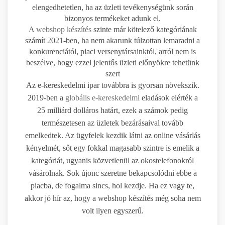
elengedhetetlen, ha az üzleti tevékenységünk során
bizonyos termékeket adunk el.
A
webshop készítés
szinte már kötelező kategóriának
számít 2021-ben, ha nem akarunk túlzottan lemaradni a
konkurenciától, piaci versenytársainktól, arról nem is
beszélve, hogy ezzel jelentős üzleti előnyökre tehetünk
szert
Az e-kereskedelmi ipar továbbra is gyorsan növekszik.
2019-ben a
globális e-kereskedelmi
eladások elérték a
25 milliárd dolláros határt, ezek a számok pedig
természetesen az üzletek bezárásaival tovább
emelkedtek. Az ügyfelek kezdik látni az online vásárlás
kényelmét, sőt egy fokkal magasabb szintre is emelik a
kategóriát, ugyanis közvetlenül az okostelefonokról
vásárolnak. Sok újonc szeretne bekapcsolódni ebbe a
piacba, de fogalma sincs, hol kezdje. Ha ez vagy te,
akkor jó hír az, hogy a webshop készítés még soha nem
volt ilyen egyszerű.