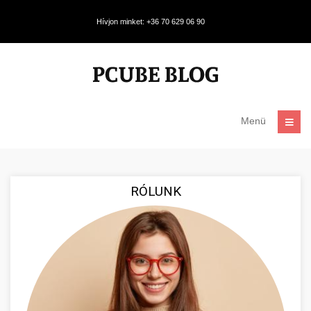
Hívjon minket: +36 70 629 06 90
Menü
RÓLUNK