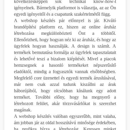
következésképpen sok technikai know-how-t
igényelnek. Bármelyik platformot is választja, az az Ön
egyedi igényeitől és a csapatunk szakértelmétől függ.
A webshop készítés pár előnnyel is jár. Kiváló
brandépítési platform ez, hiszen az online áruház
létrehozása megkülönbözteti Önt a többitől.
Ellenőrizheti, hogy hogyan néz ki az áruház, és hogy az
ügyfelek hogyan használják. A design is számít. A
termékek bemutatása formálja az ügyfelek tapasztalatait
és lehetővé teszi a bizalom kiépítését. Mivel a piacok
hemzsegnek a hasonló termékeket népszerűsítő
eladóktól, mindig a fogyasztók vannak elsőbbségben.
Megfelelő core üzenettel és egyedi termék árusításával,
már nem csak azzal tudunk kiszállni az árak
háborújából, hogy olcsóbban kínálunk egy adott
terméket. További előny, hogy ha megnyerő a
létrehozott felület, akár törzsvásárlókat is szerezhet
magának.
A webshop készítés valóban egyszerűbb, mint valaha,
ám jobban jár az oldal hosszútávú minősége érdekében,
ha profikra bízza a létrehozást. Keressen minket