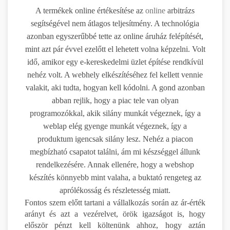
A termékek online értékesítése az
online
arbitrázs
segítségével nem átlagos teljesítmény. A technológia
azonban egyszerűbbé tette az online áruház felépítését,
mint azt pár évvel ezelőtt el lehetett volna képzelni. Volt
idő, amikor egy e-kereskedelmi üzlet építése rendkívül
nehéz volt. A webhely elkészítéséhez fel kellett vennie
valakit, aki tudta, hogyan kell kódolni. A gond azonban
abban rejlik, hogy a piac tele van olyan
programozókkal, akik silány munkát végeznek, így a
weblap elég gyenge munkát végeznek, így a
produktum igencsak silány lesz. Nehéz a piacon
megbízható csapatot találni, ám mi készséggel állunk
rendelkezésére. Annak ellenére, hogy a webshop
készítés könnyebb mint valaha, a buktató rengeteg az
aprólékosság és részletesség miatt.
Fontos szem előtt tartani a vállalkozás során az ár-érték
arányt és azt a vezérelvet, örök igazságot is, hogy
először pénzt kell költenünk ahhoz, hogy aztán