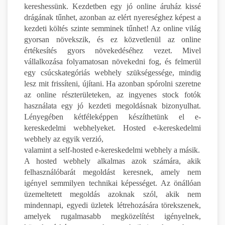
kereshessünk. Kezdetben egy jó online áruház kissé
drágának tűnhet, azonban az elért nyereséghez képest a
kezdeti költés szinte semminek tűnhet! Az online világ
gyorsan növekszik, és ez közvetlenül az online
értékesítés gyors növekedéséhez vezet. Mivel
vállalkozása folyamatosan növekedni fog, és felmerül
egy csúcskategóriás webhely szükségessége, mindig
lesz mit frissíteni, újítani. Ha azonban spórolni szeretne
az online részterületeken, az ingyenes stock fotók
használata egy jó kezdeti megoldásnak bizonyulhat.
Lényegében kétféleképpen készíthetünk el e-
kereskedelmi webhelyeket. Hosted e-kereskedelmi
webhely az egyik verzió,
valamint a self-hosted e-kereskedelmi webhely a másik.
A hosted webhely alkalmas azok számára, akik
felhasználóbarát megoldást keresnek, amely nem
igényel semmilyen technikai képességet. Az önállóan
üzemeltetett megoldás azoknak szól, akik nem
mindennapi, egyedi üzletek létrehozására törekszenek,
amelyek rugalmasabb megközelítést igényelnek,