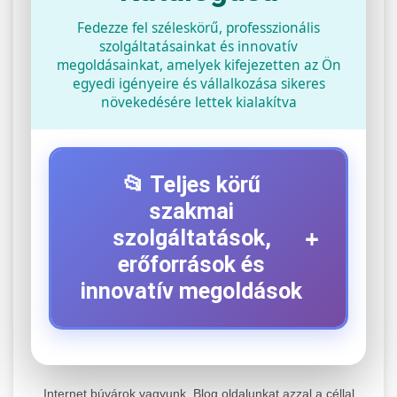
Fedezze fel széleskörű, professzionális
szolgáltatásainkat és innovatív
megoldásainkat, amelyek kifejezetten az Ön
egyedi igényeire és vállalkozása sikeres
növekedésére lettek kialakítva
📂 Teljes körű
szakmai
+
szolgáltatások,
erőforrások és
innovatív megoldások
⚡ 1. Legjobb Elektromos Roller
+
Szerviz
Internet búvárok vagyunk. Blog oldalunkat azzal a céllal