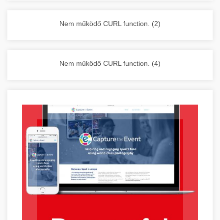
vállalkozása zavartalan működését.
Nagykonyhai berendezések komplett
Nem működő CURL function. (2)
választéka - chef-iparikonyhagepek.hu
kereskedelmi konyhai megoldások és komplett
felszerelések
Nem működő CURL function. (4)