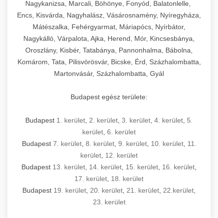
mosószer- és öblítőszer-adagolással,
tisztíthatók, szétszerelhetők és karbantarthatók,
berendezést magában foglal, amely szükséges
Nagykanizsa, Marcali, Böhönye, Fonyód, Balatonlelle,
Ipari sütők és gőzpárolók katalógusa -
használatot, miközben megfelel az összes
hőmérsékletet és vízminőséget figyelő
megfelelnek az összes élelmiszer-biztonsági
egy modern, hatékonyan működő
Encs, Kisvárda, Nagyhalász, Vásárosnamény, Nyíregyháza,
chef-iparikonyhagepek.hu
higiéniai előírásnak.
rendszerekkel, valamint energiatakarékos
előírásnak. Különböző teljesítményű modellek
Mátészalka, Fehérgyarmat, Máriapócs, Nyírbátor,
kereskedelmi konyha komplett felszereléséhez
kereskedelmi konvekciós sütő és kombinált
technológiával rendelkeznek. A rozsdamentes
Nagykálló, Várpalota, Ajka, Herend, Mór, Kincsesbánya,
állnak rendelkezésre asztali és állványos
és működtetéséhez. Az alapvető
berendezések
Ipari hűtőberendezések széles
Oroszlány, Kisbér, Tatabánya, Pannonhalma, Bábolna,
acél konstrukció és a könnyen hozzáférhető
kivitelben, az egyedi igények és a
főzőberendezésektől (tűzhelyek, sütők,
választéka - chef-iparikonyhagepek.hu
Komárom, Tata, Pilisvörösvár, Bicske, Érd, Százhalombatta,
karbantartási pontok biztosítják a hosszú
feldolgozandó mennyiségek függvényében.
grillsütők, frittőzök) kezdve a speciális
Martonvásár, Százhalombatta, Gyál
kereskedelmi hűtőegység és hűtőkamra rendszerek
élettartamot és az egyszerű üzemeltetést.
Biztonságos kezelést biztosító védőburkolatok
feldolgozógépeken (szeletelők, aprítók,
és kapcsolók védelmet nyújtanak a kezelők
mixerek) át egészen a hűtő- és fagyasztó
Budapest egész területe:
Ipari mosogatógépek teljes kínálata -
számára.
berendezésekig, mosogatógépekig és
chef-iparikonyhagepek.hu
kiegészítő eszközökig mindent egy helyen
Budapest
1. kerület
,
2. kerület
,
3. kerület
,
4. kerület
,
5.
kereskedelmi mosogatógép és tisztítóberendezések
Sajtreszelő gépek szakmai választéka -
megtalál. Szakértő tanácsadóink segítenek a
kerület
,
6. kerület
chef-iparikonyhagepek.hu
megfelelő berendezések kiválasztásában, a
Budapest
7. kerület
,
8. kerület
,
9. kerület
,
10. kerület
,
11.
konyha optimális elrendezésének
kereskedelmi sajtreszelő és aprítógépek
kerület
,
12. kerület
megtervezésében, valamint a telepítés és az
Budapest
13. kerület
,
14. kerület
,
15. kerület
,
16. kerület
,
17. kerület
,
18. kerület
üzembe helyezés koordinálásában. Hosszú távú
Budapest
19. kerület
,
20. kerület
,
21. kerület
,
22.kerület
,
garancia, gyors szerviz és folyamatos műszaki
23. kerület
támogatás biztosítja az Ön nyugalmát és