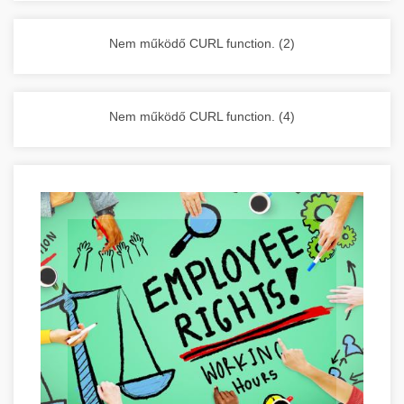
vállalkozása zavartalan működését.
Nagykonyhai berendezések komplett
Nem működő CURL function. (2)
választéka - chef-iparikonyhagepek.hu
kereskedelmi konyhai megoldások és komplett
felszerelések
Nem működő CURL function. (4)