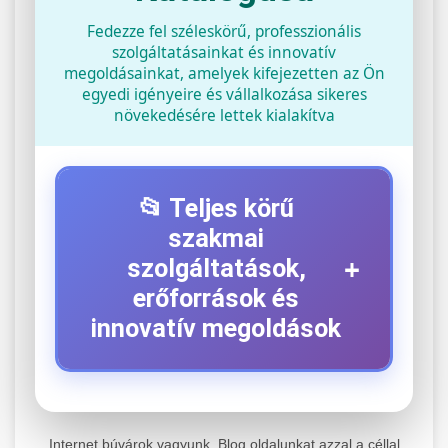
Fedezze fel széleskörű, professzionális
szolgáltatásainkat és innovatív
megoldásainkat, amelyek kifejezetten az Ön
egyedi igényeire és vállalkozása sikeres
növekedésére lettek kialakítva
📂 Teljes körű
szakmai
+
szolgáltatások,
erőforrások és
innovatív megoldások
⚡ 1. Legjobb Elektromos Roller
+
Szerviz
Internet búvárok vagyunk. Blog oldalunkat azzal a céllal