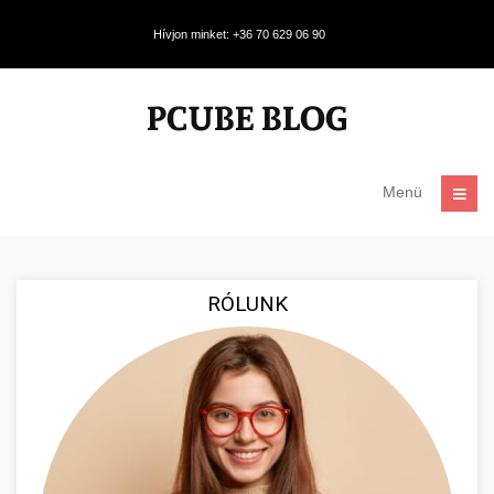
Hívjon minket: +36 70 629 06 90
Menü
RÓLUNK