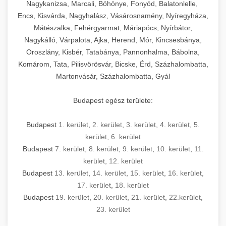
mosószer- és öblítőszer-adagolással,
tisztíthatók, szétszerelhetők és karbantarthatók,
berendezést magában foglal, amely szükséges
Nagykanizsa, Marcali, Böhönye, Fonyód, Balatonlelle,
Ipari sütők és gőzpárolók katalógusa -
használatot, miközben megfelel az összes
hőmérsékletet és vízminőséget figyelő
megfelelnek az összes élelmiszer-biztonsági
egy modern, hatékonyan működő
Encs, Kisvárda, Nagyhalász, Vásárosnamény, Nyíregyháza,
chef-iparikonyhagepek.hu
higiéniai előírásnak.
rendszerekkel, valamint energiatakarékos
előírásnak. Különböző teljesítményű modellek
Mátészalka, Fehérgyarmat, Máriapócs, Nyírbátor,
kereskedelmi konyha komplett felszereléséhez
kereskedelmi konvekciós sütő és kombinált
technológiával rendelkeznek. A rozsdamentes
Nagykálló, Várpalota, Ajka, Herend, Mór, Kincsesbánya,
állnak rendelkezésre asztali és állványos
és működtetéséhez. Az alapvető
berendezések
Ipari hűtőberendezések széles
Oroszlány, Kisbér, Tatabánya, Pannonhalma, Bábolna,
acél konstrukció és a könnyen hozzáférhető
kivitelben, az egyedi igények és a
főzőberendezésektől (tűzhelyek, sütők,
választéka - chef-iparikonyhagepek.hu
Komárom, Tata, Pilisvörösvár, Bicske, Érd, Százhalombatta,
karbantartási pontok biztosítják a hosszú
feldolgozandó mennyiségek függvényében.
grillsütők, frittőzök) kezdve a speciális
Martonvásár, Százhalombatta, Gyál
kereskedelmi hűtőegység és hűtőkamra rendszerek
élettartamot és az egyszerű üzemeltetést.
Biztonságos kezelést biztosító védőburkolatok
feldolgozógépeken (szeletelők, aprítók,
és kapcsolók védelmet nyújtanak a kezelők
mixerek) át egészen a hűtő- és fagyasztó
Budapest egész területe:
Ipari mosogatógépek teljes kínálata -
számára.
berendezésekig, mosogatógépekig és
chef-iparikonyhagepek.hu
kiegészítő eszközökig mindent egy helyen
Budapest
1. kerület
,
2. kerület
,
3. kerület
,
4. kerület
,
5.
kereskedelmi mosogatógép és tisztítóberendezések
Sajtreszelő gépek szakmai választéka -
megtalál. Szakértő tanácsadóink segítenek a
kerület
,
6. kerület
chef-iparikonyhagepek.hu
megfelelő berendezések kiválasztásában, a
Budapest
7. kerület
,
8. kerület
,
9. kerület
,
10. kerület
,
11.
konyha optimális elrendezésének
kereskedelmi sajtreszelő és aprítógépek
kerület
,
12. kerület
megtervezésében, valamint a telepítés és az
Budapest
13. kerület
,
14. kerület
,
15. kerület
,
16. kerület
,
17. kerület
,
18. kerület
üzembe helyezés koordinálásában. Hosszú távú
Budapest
19. kerület
,
20. kerület
,
21. kerület
,
22.kerület
,
garancia, gyors szerviz és folyamatos műszaki
23. kerület
támogatás biztosítja az Ön nyugalmát és