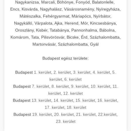
mosószer- és öblítőszer-adagolással,
tisztíthatók, szétszerelhetők és karbantarthatók,
berendezést magában foglal, amely szükséges
Nagykanizsa, Marcali, Böhönye, Fonyód, Balatonlelle,
Ipari sütők és gőzpárolók katalógusa -
használatot, miközben megfelel az összes
hőmérsékletet és vízminőséget figyelő
megfelelnek az összes élelmiszer-biztonsági
egy modern, hatékonyan működő
Encs, Kisvárda, Nagyhalász, Vásárosnamény, Nyíregyháza,
chef-iparikonyhagepek.hu
higiéniai előírásnak.
rendszerekkel, valamint energiatakarékos
előírásnak. Különböző teljesítményű modellek
Mátészalka, Fehérgyarmat, Máriapócs, Nyírbátor,
kereskedelmi konyha komplett felszereléséhez
kereskedelmi konvekciós sütő és kombinált
technológiával rendelkeznek. A rozsdamentes
Nagykálló, Várpalota, Ajka, Herend, Mór, Kincsesbánya,
állnak rendelkezésre asztali és állványos
és működtetéséhez. Az alapvető
berendezések
Ipari hűtőberendezések széles
Oroszlány, Kisbér, Tatabánya, Pannonhalma, Bábolna,
acél konstrukció és a könnyen hozzáférhető
kivitelben, az egyedi igények és a
főzőberendezésektől (tűzhelyek, sütők,
választéka - chef-iparikonyhagepek.hu
Komárom, Tata, Pilisvörösvár, Bicske, Érd, Százhalombatta,
karbantartási pontok biztosítják a hosszú
feldolgozandó mennyiségek függvényében.
grillsütők, frittőzök) kezdve a speciális
Martonvásár, Százhalombatta, Gyál
kereskedelmi hűtőegység és hűtőkamra rendszerek
élettartamot és az egyszerű üzemeltetést.
Biztonságos kezelést biztosító védőburkolatok
feldolgozógépeken (szeletelők, aprítók,
és kapcsolók védelmet nyújtanak a kezelők
mixerek) át egészen a hűtő- és fagyasztó
Budapest egész területe:
Ipari mosogatógépek teljes kínálata -
számára.
berendezésekig, mosogatógépekig és
chef-iparikonyhagepek.hu
kiegészítő eszközökig mindent egy helyen
Budapest
1. kerület
,
2. kerület
,
3. kerület
,
4. kerület
,
5.
kereskedelmi mosogatógép és tisztítóberendezések
Sajtreszelő gépek szakmai választéka -
megtalál. Szakértő tanácsadóink segítenek a
kerület
,
6. kerület
chef-iparikonyhagepek.hu
megfelelő berendezések kiválasztásában, a
Budapest
7. kerület
,
8. kerület
,
9. kerület
,
10. kerület
,
11.
konyha optimális elrendezésének
kereskedelmi sajtreszelő és aprítógépek
kerület
,
12. kerület
megtervezésében, valamint a telepítés és az
Budapest
13. kerület
,
14. kerület
,
15. kerület
,
16. kerület
,
17. kerület
,
18. kerület
üzembe helyezés koordinálásában. Hosszú távú
Budapest
19. kerület
,
20. kerület
,
21. kerület
,
22.kerület
,
garancia, gyors szerviz és folyamatos műszaki
23. kerület
támogatás biztosítja az Ön nyugalmát és