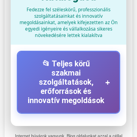
Fedezze fel széleskörű, professzionális
szolgáltatásainkat és innovatív
megoldásainkat, amelyek kifejezetten az Ön
egyedi igényeire és vállalkozása sikeres
növekedésére lettek kialakítva
📂 Teljes körű
szakmai
+
szolgáltatások,
erőforrások és
innovatív megoldások
⚡ 1. Legjobb Elektromos Roller
+
Szerviz
Internet búvárok vagyunk. Blog oldalunkat azzal a céllal