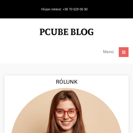
Hívjon minket: +36 70 629 06 90
Menü
RÓLUNK