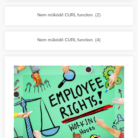
vállalkozása zavartalan működését.
Nagykonyhai berendezések komplett
Nem működő CURL function. (2)
választéka - chef-iparikonyhagepek.hu
kereskedelmi konyhai megoldások és komplett
felszerelések
Nem működő CURL function. (4)