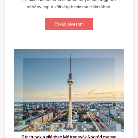
néhány tipp a költségek minimalizálásában:
Továb olvasom
Startupok a világban Mátranovák Nógrád megye