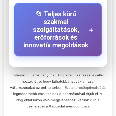
📂 Teljes körű
szakmai
+
szolgáltatások,
erőforrások és
innovatív megoldások
⚡ 1. Legjobb Elektromos Roller
+
Szerviz
Internet búvárok vagyunk. Blog oldalunkat azzal a céllal
hoztuk létre, hogy láthatóbbá tegyük a hazai
Kiemelkedő szakértelemmel rendelkező
vállalkozásokat az online térben. Ezt
a keresőoptimalizálás
elektromos roller javítási és átfogó
📊 2. Online Marketing
+
legmodernebb eszközeinek a használatával érjük el. A
karbantartási szolgáltatásokat kínálunk minden
Ügynökség
Blog
oldalunkon való megjelenéshez, kérünk küld el
jelentős gyártó és modell számára. Tapasztalt
üzenetedet a Kapcsolat menüpontban.
technikusaink a legmodernebb diagnosztikai
Átfogó és eredményorientált online marketing
eszközökkel és eredeti alkatrészekkel
szolgáltatásokat nyújtunk, amelyek magukban