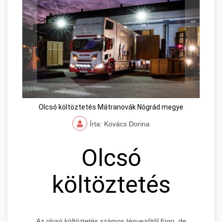
Olcsó költöztetés Mátranovák Nógrád megye
Írta: Kovács Dorina
Olcsó
költöztetés
Az olcsó költöztetés számos tényezőtől függ, de