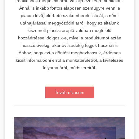
realitásnak megfelelő áron vállalja ezeket a munkákat.
Annál is inkább fontos alaposan szemügyre venni a
piacon lévő, elérhető szakemberek listáját, s némi
utánajárással meggyőződni arról, hogy az általunk
kiszemelt piaci szereplő valóban megfelelő
hozzáértéssel dolgozik-e, mivel a produktumot aztán
hosszú évekig, akár évtizedekig fogjuk használni.
Ahhoz, hogy ezt a döntést meghozhassuk, érdemes
kicsit informálódni erről a munkaterületről, a kivitelezés
folyamatáról, módszereiről.
Továb olvasom