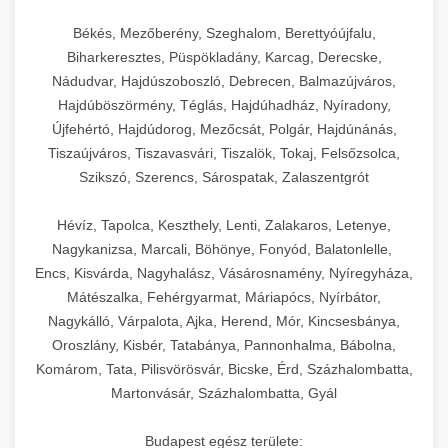
élettartamot és az egyszerű üzemeltetést.
Biztonságos kezelést biztosító védőburkolatok
feldolgozógépeken (szeletelők, aprítók,
és kapcsolók védelmet nyújtanak a kezelők
mixerek) át egészen a hűtő- és fagyasztó
Békés, Mezőberény, Szeghalom, Berettyóújfalu,
Ipari mosogatógépek teljes kínálata -
Biharkeresztes, Püspökladány, Karcag, Derecske,
számára.
berendezésekig, mosogatógépekig és
chef-iparikonyhagepek.hu
Nádudvar, Hajdúszoboszló, Debrecen, Balmazújváros,
kiegészítő eszközökig mindent egy helyen
Hajdúböszörmény, Téglás, Hajdúhadház, Nyíradony,
kereskedelmi mosogatógép és tisztítóberendezések
Sajtreszelő gépek szakmai választéka -
megtalál. Szakértő tanácsadóink segítenek a
chef-iparikonyhagepek.hu
Újfehértó, Hajdúdorog, Mezőcsát, Polgár, Hajdúnánás,
megfelelő berendezések kiválasztásában, a
Tiszaújváros, Tiszavasvári, Tiszalök, Tokaj, Felsőzsolca,
konyha optimális elrendezésének
kereskedelmi sajtreszelő és aprítógépek
Szikszó, Szerencs, Sárospatak, Zalaszentgrót
megtervezésében, valamint a telepítés és az
üzembe helyezés koordinálásában. Hosszú távú
Hévíz, Tapolca, Keszthely, Lenti, Zalakaros, Letenye,
garancia, gyors szerviz és folyamatos műszaki
Nagykanizsa, Marcali, Böhönye, Fonyód, Balatonlelle,
támogatás biztosítja az Ön nyugalmát és
Encs, Kisvárda, Nagyhalász, Vásárosnamény, Nyíregyháza,
vállalkozása zavartalan működését.
Mátészalka, Fehérgyarmat, Máriapócs, Nyírbátor,
Nagykálló, Várpalota, Ajka, Herend, Mór, Kincsesbánya,
Nagykonyhai berendezések komplett
Oroszlány, Kisbér, Tatabánya, Pannonhalma, Bábolna,
választéka - chef-iparikonyhagepek.hu
Komárom, Tata, Pilisvörösvár, Bicske, Érd, Százhalombatta,
Martonvásár, Százhalombatta, Gyál
kereskedelmi konyhai megoldások és komplett
felszerelések
Budapest egész területe: