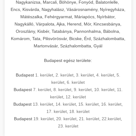
mosószer- és öblítőszer-adagolással,
tisztíthatók, szétszerelhetők és karbantarthatók,
berendezést magában foglal, amely szükséges
Nagykanizsa, Marcali, Böhönye, Fonyód, Balatonlelle,
Ipari sütők és gőzpárolók katalógusa -
használatot, miközben megfelel az összes
hőmérsékletet és vízminőséget figyelő
megfelelnek az összes élelmiszer-biztonsági
egy modern, hatékonyan működő
Encs, Kisvárda, Nagyhalász, Vásárosnamény, Nyíregyháza,
chef-iparikonyhagepek.hu
higiéniai előírásnak.
rendszerekkel, valamint energiatakarékos
előírásnak. Különböző teljesítményű modellek
Mátészalka, Fehérgyarmat, Máriapócs, Nyírbátor,
kereskedelmi konyha komplett felszereléséhez
kereskedelmi konvekciós sütő és kombinált
technológiával rendelkeznek. A rozsdamentes
Nagykálló, Várpalota, Ajka, Herend, Mór, Kincsesbánya,
állnak rendelkezésre asztali és állványos
és működtetéséhez. Az alapvető
berendezések
Ipari hűtőberendezések széles
Oroszlány, Kisbér, Tatabánya, Pannonhalma, Bábolna,
acél konstrukció és a könnyen hozzáférhető
kivitelben, az egyedi igények és a
főzőberendezésektől (tűzhelyek, sütők,
választéka - chef-iparikonyhagepek.hu
Komárom, Tata, Pilisvörösvár, Bicske, Érd, Százhalombatta,
karbantartási pontok biztosítják a hosszú
feldolgozandó mennyiségek függvényében.
grillsütők, frittőzök) kezdve a speciális
Martonvásár, Százhalombatta, Gyál
kereskedelmi hűtőegység és hűtőkamra rendszerek
élettartamot és az egyszerű üzemeltetést.
Biztonságos kezelést biztosító védőburkolatok
feldolgozógépeken (szeletelők, aprítók,
és kapcsolók védelmet nyújtanak a kezelők
mixerek) át egészen a hűtő- és fagyasztó
Budapest egész területe:
Ipari mosogatógépek teljes kínálata -
számára.
berendezésekig, mosogatógépekig és
chef-iparikonyhagepek.hu
kiegészítő eszközökig mindent egy helyen
Budapest
1. kerület
,
2. kerület
,
3. kerület
,
4. kerület
,
5.
kereskedelmi mosogatógép és tisztítóberendezések
Sajtreszelő gépek szakmai választéka -
megtalál. Szakértő tanácsadóink segítenek a
kerület
,
6. kerület
chef-iparikonyhagepek.hu
megfelelő berendezések kiválasztásában, a
Budapest
7. kerület
,
8. kerület
,
9. kerület
,
10. kerület
,
11.
konyha optimális elrendezésének
kereskedelmi sajtreszelő és aprítógépek
kerület
,
12. kerület
megtervezésében, valamint a telepítés és az
Budapest
13. kerület
,
14. kerület
,
15. kerület
,
16. kerület
,
17. kerület
,
18. kerület
üzembe helyezés koordinálásában. Hosszú távú
Budapest
19. kerület
,
20. kerület
,
21. kerület
,
22.kerület
,
garancia, gyors szerviz és folyamatos műszaki
23. kerület
támogatás biztosítja az Ön nyugalmát és