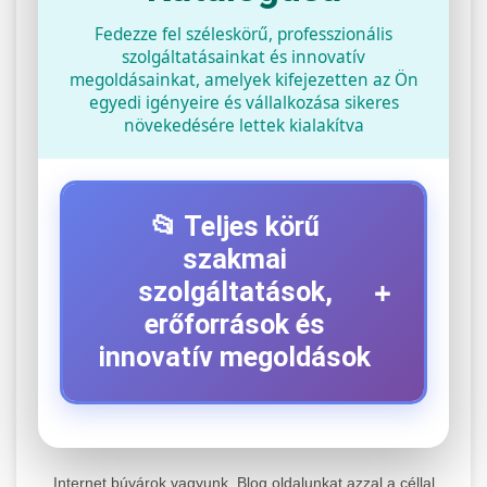
Fedezze fel széleskörű, professzionális
szolgáltatásainkat és innovatív
megoldásainkat, amelyek kifejezetten az Ön
egyedi igényeire és vállalkozása sikeres
növekedésére lettek kialakítva
📂 Teljes körű
szakmai
+
szolgáltatások,
erőforrások és
innovatív megoldások
⚡ 1. Legjobb Elektromos Roller
+
Szerviz
Internet búvárok vagyunk. Blog oldalunkat azzal a céllal