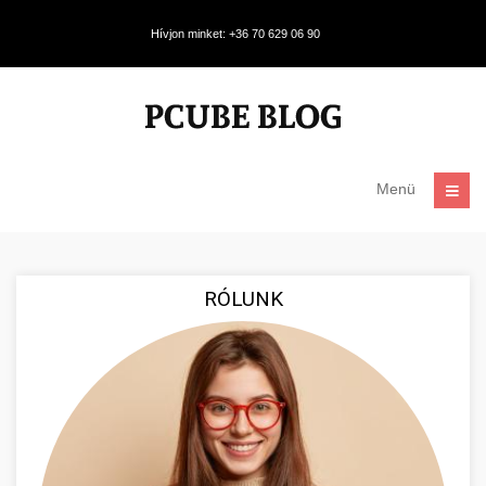
Hívjon minket: +36 70 629 06 90
Menü
RÓLUNK