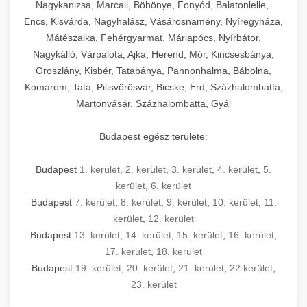
mosószer- és öblítőszer-adagolással,
tisztíthatók, szétszerelhetők és karbantarthatók,
berendezést magában foglal, amely szükséges
Nagykanizsa, Marcali, Böhönye, Fonyód, Balatonlelle,
Ipari sütők és gőzpárolók katalógusa -
használatot, miközben megfelel az összes
hőmérsékletet és vízminőséget figyelő
megfelelnek az összes élelmiszer-biztonsági
egy modern, hatékonyan működő
Encs, Kisvárda, Nagyhalász, Vásárosnamény, Nyíregyháza,
chef-iparikonyhagepek.hu
higiéniai előírásnak.
rendszerekkel, valamint energiatakarékos
előírásnak. Különböző teljesítményű modellek
Mátészalka, Fehérgyarmat, Máriapócs, Nyírbátor,
kereskedelmi konyha komplett felszereléséhez
kereskedelmi konvekciós sütő és kombinált
technológiával rendelkeznek. A rozsdamentes
Nagykálló, Várpalota, Ajka, Herend, Mór, Kincsesbánya,
állnak rendelkezésre asztali és állványos
és működtetéséhez. Az alapvető
berendezések
Ipari hűtőberendezések széles
Oroszlány, Kisbér, Tatabánya, Pannonhalma, Bábolna,
acél konstrukció és a könnyen hozzáférhető
kivitelben, az egyedi igények és a
főzőberendezésektől (tűzhelyek, sütők,
választéka - chef-iparikonyhagepek.hu
Komárom, Tata, Pilisvörösvár, Bicske, Érd, Százhalombatta,
karbantartási pontok biztosítják a hosszú
feldolgozandó mennyiségek függvényében.
grillsütők, frittőzök) kezdve a speciális
Martonvásár, Százhalombatta, Gyál
kereskedelmi hűtőegység és hűtőkamra rendszerek
élettartamot és az egyszerű üzemeltetést.
Biztonságos kezelést biztosító védőburkolatok
feldolgozógépeken (szeletelők, aprítók,
és kapcsolók védelmet nyújtanak a kezelők
mixerek) át egészen a hűtő- és fagyasztó
Budapest egész területe:
Ipari mosogatógépek teljes kínálata -
számára.
berendezésekig, mosogatógépekig és
chef-iparikonyhagepek.hu
kiegészítő eszközökig mindent egy helyen
Budapest
1. kerület
,
2. kerület
,
3. kerület
,
4. kerület
,
5.
kereskedelmi mosogatógép és tisztítóberendezések
Sajtreszelő gépek szakmai választéka -
megtalál. Szakértő tanácsadóink segítenek a
kerület
,
6. kerület
chef-iparikonyhagepek.hu
megfelelő berendezések kiválasztásában, a
Budapest
7. kerület
,
8. kerület
,
9. kerület
,
10. kerület
,
11.
konyha optimális elrendezésének
kereskedelmi sajtreszelő és aprítógépek
kerület
,
12. kerület
megtervezésében, valamint a telepítés és az
Budapest
13. kerület
,
14. kerület
,
15. kerület
,
16. kerület
,
17. kerület
,
18. kerület
üzembe helyezés koordinálásában. Hosszú távú
Budapest
19. kerület
,
20. kerület
,
21. kerület
,
22.kerület
,
garancia, gyors szerviz és folyamatos műszaki
23. kerület
támogatás biztosítja az Ön nyugalmát és