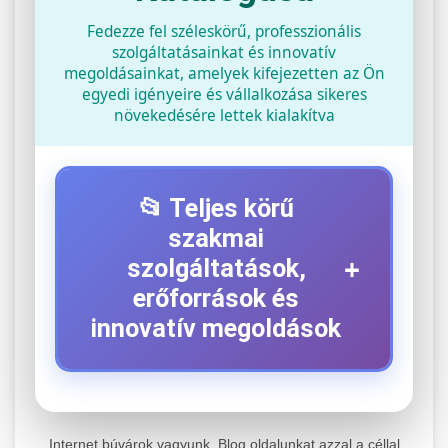
Fedezze fel széleskörű, professzionális
szolgáltatásainkat és innovatív
megoldásainkat, amelyek kifejezetten az Ön
egyedi igényeire és vállalkozása sikeres
növekedésére lettek kialakítva
📂 Teljes körű
szakmai
+
szolgáltatások,
erőforrások és
innovatív megoldások
⚡ 1. Legjobb Elektromos Roller
+
Szerviz
Internet búvárok vagyunk. Blog oldalunkat azzal a céllal