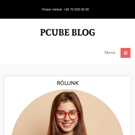
Hívjon minket: +36 70 629 06 90
Menü
RÓLUNK