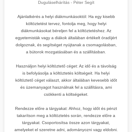
Duguláselhárítás - Péter Segít
Ajánlatkérés a helyi diákmunkásoktól: Ha egy kisebb
költöztetést tervez, fontolja meg, hogy helyi
diákmunkásokat béreljen fel a költöztetéshez. Az
egyetemisták vagy a diákok általában értékelt óradíjért
dolgoznak, és segítséget nyújtanak a csomagolásban,
a bútorok mozgatásában és a szállításban.
Használjon helyi költöztető céget: Az idő és a távolság
is befolyásolja a költöztetés költségeit. Ha helyi
költöztető céget választ, akkor általában kevesebb időt
és üzemanyagot használnak fel a szállításra, ami
csökkenti a költségeket.
Rendezze előre a tárgyakat: Ahhoz, hogy időt és pénzt
takarítson meg a költöztetés során, rendezze előre a
tárgyakat. Csoportosítsa össze azon tárgyakat,
amelyeket el szeretne adni, adományozni vagy eldobni.