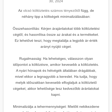
30, 2024
Az
olcsó költöztetés számos tényezőtől
függ, de
néhány tipp a költségek minimalizálásában:
Összehasonlítás: Kérjen árajánlatokat több költöztetési
cégtől, és hasonlítsa össze az árakat és a termékeket.
Ez lehetővé teszi, hogy megtalálja a legjobb ár-érték
arányt nyújtó céget.
Rugalmasság: Ha lehetséges, válasszon olyan
időpontot a költözésre, amikor kevesebb a költöztetés.
A nyári hónapok és hétvégék általában drágábbak,
mivel ekkor a legnagyobb a kereslet. Ha tudja, hogy
melyik időszakban kevesebb elfoglaljuk a költöztető
cégeket, akkor lehetősége lesz kedvezőbb áránlatokat
kapni.
Minimalizálja a tehermennyiséget: Mielőtt nekikezdene