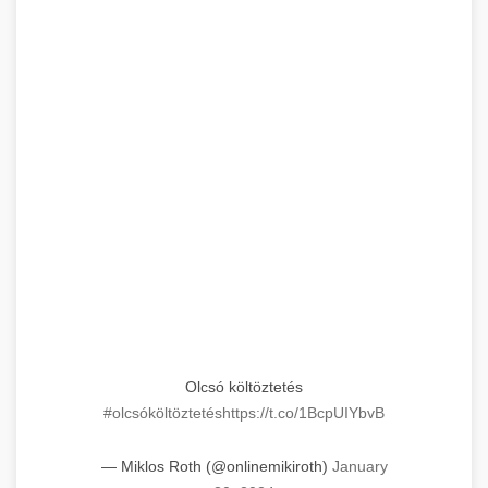
Olcsó költöztetés
#olcsóköltöztetés
https://t.co/1BcpUIYbvB
— Miklos Roth (@onlinemikiroth)
January