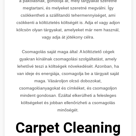
a pakolásnak, gondolja át, mely tárgyakat szeretné
megtartani, és melyeket szeretné megválni. Így
csökkentheti a szállítandó tehermennyiséget, ami
csökkenti a költöztetés költségét is. Adja el vagy adjon
kölcsön olyan tárgyakat, amelyeket már nem használ,
vagy adja át jótékony célra.
Csomagolás saját maga által: A költöztető cégek
gyakran kínálnak csomagolási szolgáltatást, amely
lehetővé teszi a költségek növekedését. Azonban, ha
van ideje és energiája, csomagolja be a tárgyait saját
maga. Vásároljon olcsó dobozokat,
csomagolóanyagokat és címkéket, és csomagoljon
mindent gondosan. Ezáltal elkerülheti a felesleges
költségeket és jobban ellenőrizheti a csomagolás
minőségét.
Carpet Cleaning