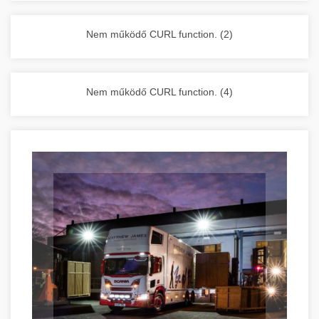
vállalkozása zavartalan működését.
Nagykonyhai berendezések komplett
Nem működő CURL function. (2)
választéka - chef-iparikonyhagepek.hu
kereskedelmi konyhai megoldások és komplett
felszerelések
Nem működő CURL function. (4)