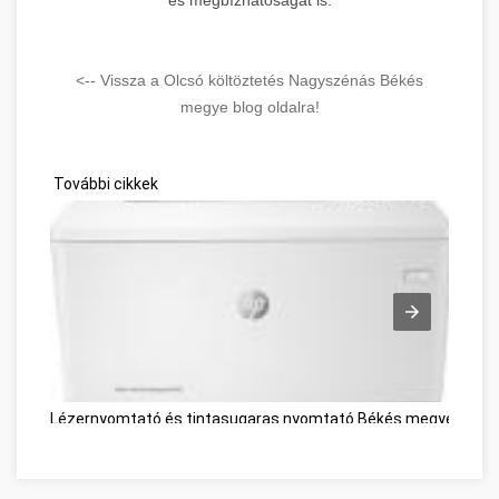
<-- Vissza a Olcsó költöztetés Nagyszénás Békés
megye blog oldalra!
További cikkek
Lézernyomtató és tintasugaras nyomtató Békés megye
Mögl