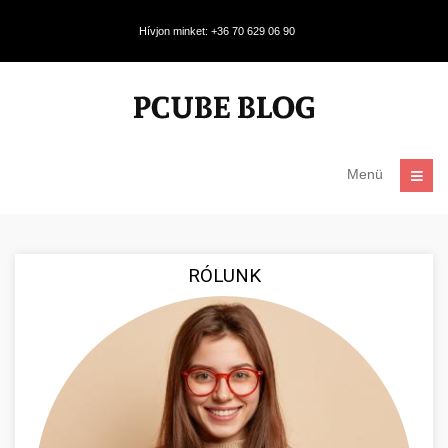
Hívjon minket: +36 70 629 06 90
Menü
RÓLUNK