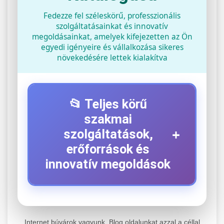
Fedezze fel széleskörű, professzionális
szolgáltatásainkat és innovatív
megoldásainkat, amelyek kifejezetten az Ön
egyedi igényeire és vállalkozása sikeres
növekedésére lettek kialakítva
📂 Teljes körű
szakmai
+
szolgáltatások,
erőforrások és
innovatív megoldások
⚡ 1. Legjobb Elektromos Roller
+
Szerviz
Internet búvárok vagyunk. Blog oldalunkat azzal a céllal