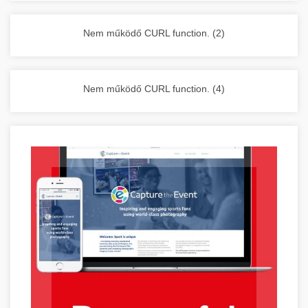
vállalkozása zavartalan működését.
Nagykonyhai berendezések komplett
Nem működő CURL function. (2)
választéka - chef-iparikonyhagepek.hu
kereskedelmi konyhai megoldások és komplett
felszerelések
Nem működő CURL function. (4)