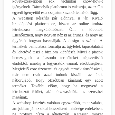
következésképpen sok technikai know-how-t
igényelnek. Bármelyik platformot is választja, az az Ön
egyedi igényeitől és a csapatunk szakértelmétől függ.
A webshop készítés pár előnnyel is jár. Kiváló
brandépítési platform ez, hiszen az online áruház
létrehozása megkülönbözteti Önt a többitől.
Ellenőrizheti, hogy hogyan néz ki az áruház, és hogy az
ügyfelek hogyan használják. A design is számít. A
termékek bemutatása formálja az ügyfelek tapasztalatait
és lehetővé teszi a bizalom kiépítését. Mivel a piacok
hemzsegnek a hasonló termékeket népszerűsítő
eladóktól, mindig a fogyasztók vannak elsőbbségben.
Megfelelő core üzenettel és egyedi termék árusításával,
már nem csak azzal tudunk kiszállni az árak
háborújából, hogy olcsóbban kínálunk egy adott
terméket. További előny, hogy ha megnyerő a
létrehozott felület, akár törzsvásárlókat is szerezhet
magának.
A webshop készítés valóban egyszerűbb, mint valaha,
ám jobban jár az oldal hosszútávú minősége érdekében,
ha profikra bízza a létrehozást. Keressen minket