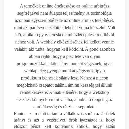
A termékek online értékesítése az
online
arbitrázs
segítségével nem átlagos teljesítmény. A technológia
azonban egyszerűbbé tette az online áruház felépítését,
mint azt pár évvel ezelőtt el lehetett volna képzelni. Volt
idő, amikor egy e-kereskedelmi üzlet építése rendkívül
nehéz volt. A webhely elkészítéséhez fel kellett vennie
valakit, aki tudta, hogyan kell kódolni. A gond azonban
abban rejlik, hogy a piac tele van olyan
programozókkal, akik silány munkát végeznek, így a
weblap elég gyenge munkát végeznek, így a
produktum igencsak silány lesz. Nehéz a piacon
megbízható csapatot találni, ám mi készséggel állunk
rendelkezésére. Annak ellenére, hogy a webshop
készítés könnyebb mint valaha, a buktató rengeteg az
aprólékosság és részletesség miatt.
Fontos szem előtt tartani a vállalkozás során az ár-érték
arányt és azt a vezérelvet, örök igazságot is, hogy
először pénzt kell költenünk ahhoz, hogy aztán