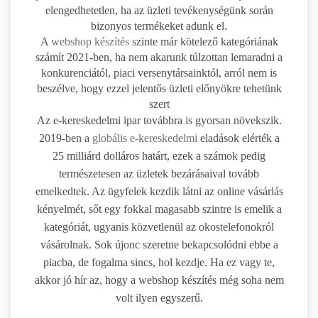
elengedhetetlen, ha az üzleti tevékenységünk során
bizonyos termékeket adunk el.
A
webshop készítés
szinte már kötelező kategóriának
számít 2021-ben, ha nem akarunk túlzottan lemaradni a
konkurenciától, piaci versenytársainktól, arról nem is
beszélve, hogy ezzel jelentős üzleti előnyökre tehetünk
szert
Az e-kereskedelmi ipar továbbra is gyorsan növekszik.
2019-ben a
globális e-kereskedelmi
eladások elérték a
25 milliárd dolláros határt, ezek a számok pedig
természetesen az üzletek bezárásaival tovább
emelkedtek. Az ügyfelek kezdik látni az online vásárlás
kényelmét, sőt egy fokkal magasabb szintre is emelik a
kategóriát, ugyanis közvetlenül az okostelefonokról
vásárolnak. Sok újonc szeretne bekapcsolódni ebbe a
piacba, de fogalma sincs, hol kezdje. Ha ez vagy te,
akkor jó hír az, hogy a webshop készítés még soha nem
volt ilyen egyszerű.