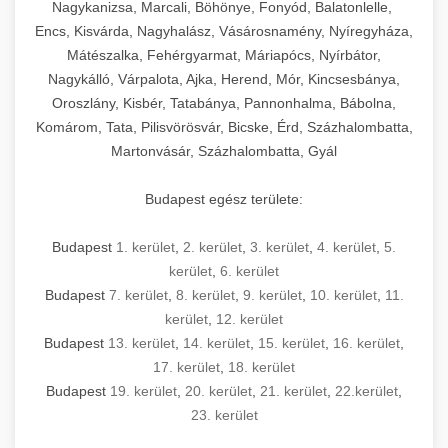
mosószer- és öblítőszer-adagolással,
tisztíthatók, szétszerelhetők és karbantarthatók,
berendezést magában foglal, amely szükséges
Nagykanizsa, Marcali, Böhönye, Fonyód, Balatonlelle,
Ipari sütők és gőzpárolók katalógusa -
használatot, miközben megfelel az összes
hőmérsékletet és vízminőséget figyelő
megfelelnek az összes élelmiszer-biztonsági
egy modern, hatékonyan működő
Encs, Kisvárda, Nagyhalász, Vásárosnamény, Nyíregyháza,
chef-iparikonyhagepek.hu
higiéniai előírásnak.
rendszerekkel, valamint energiatakarékos
előírásnak. Különböző teljesítményű modellek
Mátészalka, Fehérgyarmat, Máriapócs, Nyírbátor,
kereskedelmi konyha komplett felszereléséhez
kereskedelmi konvekciós sütő és kombinált
technológiával rendelkeznek. A rozsdamentes
Nagykálló, Várpalota, Ajka, Herend, Mór, Kincsesbánya,
állnak rendelkezésre asztali és állványos
és működtetéséhez. Az alapvető
berendezések
Ipari hűtőberendezések széles
Oroszlány, Kisbér, Tatabánya, Pannonhalma, Bábolna,
acél konstrukció és a könnyen hozzáférhető
kivitelben, az egyedi igények és a
főzőberendezésektől (tűzhelyek, sütők,
választéka - chef-iparikonyhagepek.hu
Komárom, Tata, Pilisvörösvár, Bicske, Érd, Százhalombatta,
karbantartási pontok biztosítják a hosszú
feldolgozandó mennyiségek függvényében.
grillsütők, frittőzök) kezdve a speciális
Martonvásár, Százhalombatta, Gyál
kereskedelmi hűtőegység és hűtőkamra rendszerek
élettartamot és az egyszerű üzemeltetést.
Biztonságos kezelést biztosító védőburkolatok
feldolgozógépeken (szeletelők, aprítók,
és kapcsolók védelmet nyújtanak a kezelők
mixerek) át egészen a hűtő- és fagyasztó
Budapest egész területe:
Ipari mosogatógépek teljes kínálata -
számára.
berendezésekig, mosogatógépekig és
chef-iparikonyhagepek.hu
kiegészítő eszközökig mindent egy helyen
Budapest
1. kerület
,
2. kerület
,
3. kerület
,
4. kerület
,
5.
kereskedelmi mosogatógép és tisztítóberendezések
Sajtreszelő gépek szakmai választéka -
megtalál. Szakértő tanácsadóink segítenek a
kerület
,
6. kerület
chef-iparikonyhagepek.hu
megfelelő berendezések kiválasztásában, a
Budapest
7. kerület
,
8. kerület
,
9. kerület
,
10. kerület
,
11.
konyha optimális elrendezésének
kereskedelmi sajtreszelő és aprítógépek
kerület
,
12. kerület
megtervezésében, valamint a telepítés és az
Budapest
13. kerület
,
14. kerület
,
15. kerület
,
16. kerület
,
17. kerület
,
18. kerület
üzembe helyezés koordinálásában. Hosszú távú
Budapest
19. kerület
,
20. kerület
,
21. kerület
,
22.kerület
,
garancia, gyors szerviz és folyamatos műszaki
23. kerület
támogatás biztosítja az Ön nyugalmát és