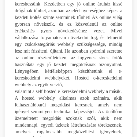
kereshessünk. Kezdetben egy jó online áruház kissé
drágának tűnhet, azonban az elért nyereséghez képest a
kezdeti költés szinte semminek tűnhet! Az online világ
gyorsan növekszik, és ez közvetlenül az online
értékesítés gyors növekedéséhez vezet. Mivel
vállalkozása folyamatosan növekedni fog, és felmerül
egy csúcskategóriás webhely szükségessége, mindig
lesz mit frissíteni, újítani. Ha azonban spórolni szeretne
az online részterületeken, az ingyenes stock fotók
használata egy jó kezdeti megoldásnak bizonyulhat.
Lényegében kétféleképpen készíthetünk el e-
kereskedelmi webhelyeket. Hosted e-kereskedelmi
webhely az egyik verzió,
valamint a self-hosted e-kereskedelmi webhely a másik.
A hosted webhely alkalmas azok számára, akik
felhasználóbarát megoldást keresnek, amely nem
igényel semmilyen technikai képességet. Az önállóan
üzemeltetett megoldás azoknak szól, akik nem
mindennapi, egyedi üzletek létrehozására törekszenek,
amelyek rugalmasabb megközelítést igényelnek,