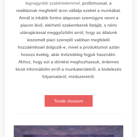
legnagyobb szakértelemmel,
profizmussal, a
realitásnak megfelelő áron vállalja ezeket a munkákat.
Annál is inkább fontos alaposan szemügyre venni a
piacon lévő, elérhető szakemberek listáját, s némi
utánajárással meggyőződni arról, hogy az általunk
kiszemelt piaci szereplő valóban megfelelő
hozzáértéssel dolgozik-e, mivel a produktumot aztán
hosszú évekig, akár évtizedekig fogjuk használni.
Ahhoz, hogy ezt a döntést meghozhassuk, érdemes
kicsit informálódni erről a munkaterületről, a kivitelezés
folyamatáról, módszereiről.
Továb olvasom