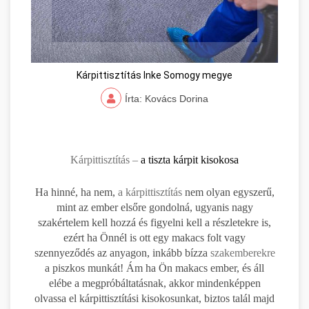
Kárpittisztítás Inke Somogy megye
Írta: Kovács Dorina
Kárpittisztítás –
a tiszta kárpit kisokosa
Ha hinné, ha nem,
a kárpittisztítás
nem olyan egyszerű,
mint az ember elsőre gondolná, ugyanis nagy
szakértelem kell hozzá és figyelni kell a részletekre is,
ezért ha Önnél is ott egy makacs folt vagy
szennyeződés az anyagon, inkább bízza
szakemberekre
a piszkos munkát! Ám ha Ön makacs ember, és áll
elébe a megpróbáltatásnak, akkor mindenképpen
olvassa el kárpittisztítási kisokosunkat, biztos talál majd