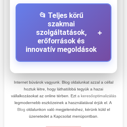
📂 Teljes körű
szakmai
+
szolgáltatások,
erőforrások és
innovatív megoldások
⚡ 1. Legjobb Elektromos Roller
+
Szerviz
Internet búvárok vagyunk. Blog oldalunkat azzal a céllal
hoztuk létre, hogy láthatóbbá tegyük a hazai
Kiemelkedő szakértelemmel rendelkező
vállalkozásokat az online térben. Ezt
a keresőoptimalizálás
elektromos roller javítási és átfogó
📊 2. Online Marketing
+
legmodernebb eszközeinek a használatával érjük el. A
karbantartási szolgáltatásokat kínálunk minden
Ügynökség
Blog
oldalunkon való megjelenéshez, kérünk küld el
jelentős gyártó és modell számára. Tapasztalt
üzenetedet a Kapcsolat menüpontban.
technikusaink a legmodernebb diagnosztikai
Átfogó és eredményorientált online marketing
eszközökkel és eredeti alkatrészekkel
szolgáltatásokat nyújtunk, amelyek magukban