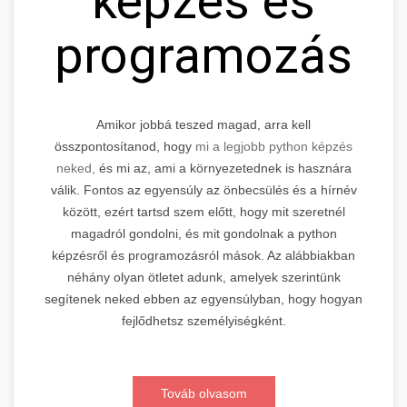
képzés és
programozás
Amikor jobbá teszed magad, arra kell
összpontosítanod, hogy
mi a legjobb python képzés
neked,
és mi az, ami a környezetednek is hasznára
válik. Fontos az egyensúly az önbecsülés és a hírnév
között, ezért tartsd szem előtt, hogy mit szeretnél
magadról gondolni, és mit gondolnak a python
képzésről és programozásról mások. Az alábbiakban
néhány olyan ötletet adunk, amelyek szerintünk
segítenek neked ebben az egyensúlyban, hogy hogyan
fejlődhetsz személyiségként.
Továb olvasom