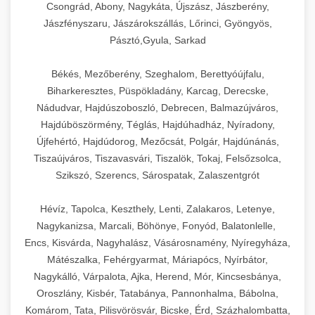
élettartamot és az egyszerű üzemeltetést.
Biztonságos kezelést biztosító védőburkolatok
feldolgozógépeken (szeletelők, aprítók,
Csongrád, Abony, Nagykáta, Újszász, Jászberény,
és kapcsolók védelmet nyújtanak a kezelők
mixerek) át egészen a hűtő- és fagyasztó
Jászfényszaru, Jászárokszállás, Lőrinci, Gyöngyös,
Ipari mosogatógépek teljes kínálata -
Pásztó,Gyula, Sarkad
számára.
berendezésekig, mosogatógépekig és
chef-iparikonyhagepek.hu
kiegészítő eszközökig mindent egy helyen
Békés, Mezőberény, Szeghalom, Berettyóújfalu,
kereskedelmi mosogatógép és tisztítóberendezések
Sajtreszelő gépek szakmai választéka -
megtalál. Szakértő tanácsadóink segítenek a
chef-iparikonyhagepek.hu
Biharkeresztes, Püspökladány, Karcag, Derecske,
megfelelő berendezések kiválasztásában, a
Nádudvar, Hajdúszoboszló, Debrecen, Balmazújváros,
konyha optimális elrendezésének
kereskedelmi sajtreszelő és aprítógépek
Hajdúböszörmény, Téglás, Hajdúhadház, Nyíradony,
megtervezésében, valamint a telepítés és az
Újfehértó, Hajdúdorog, Mezőcsát, Polgár, Hajdúnánás,
üzembe helyezés koordinálásában. Hosszú távú
Tiszaújváros, Tiszavasvári, Tiszalök, Tokaj, Felsőzsolca,
garancia, gyors szerviz és folyamatos műszaki
Szikszó, Szerencs, Sárospatak, Zalaszentgrót
támogatás biztosítja az Ön nyugalmát és
vállalkozása zavartalan működését.
Hévíz, Tapolca, Keszthely, Lenti, Zalakaros, Letenye,
Nagykanizsa, Marcali, Böhönye, Fonyód, Balatonlelle,
Nagykonyhai berendezések komplett
Encs, Kisvárda, Nagyhalász, Vásárosnamény, Nyíregyháza,
választéka - chef-iparikonyhagepek.hu
Mátészalka, Fehérgyarmat, Máriapócs, Nyírbátor,
Nagykálló, Várpalota, Ajka, Herend, Mór, Kincsesbánya,
kereskedelmi konyhai megoldások és komplett
felszerelések
Oroszlány, Kisbér, Tatabánya, Pannonhalma, Bábolna,
Komárom, Tata, Pilisvörösvár, Bicske, Érd, Százhalombatta,