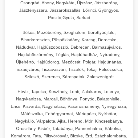
élettartamot és az egyszerű üzemeltetést.
Biztonságos kezelést biztosító védőburkolatok
feldolgozógépeken (szeletelők, aprítók,
Csongrád, Abony, Nagykáta, Újszász, Jászberény,
és kapcsolók védelmet nyújtanak a kezelők
mixerek) át egészen a hűtő- és fagyasztó
Jászfényszaru, Jászárokszállás, Lőrinci, Gyöngyös,
Ipari mosogatógépek teljes kínálata -
Pásztó,Gyula, Sarkad
számára.
berendezésekig, mosogatógépekig és
chef-iparikonyhagepek.hu
kiegészítő eszközökig mindent egy helyen
Békés, Mezőberény, Szeghalom, Berettyóújfalu,
kereskedelmi mosogatógép és tisztítóberendezések
Sajtreszelő gépek szakmai választéka -
megtalál. Szakértő tanácsadóink segítenek a
chef-iparikonyhagepek.hu
Biharkeresztes, Püspökladány, Karcag, Derecske,
megfelelő berendezések kiválasztásában, a
Nádudvar, Hajdúszoboszló, Debrecen, Balmazújváros,
konyha optimális elrendezésének
kereskedelmi sajtreszelő és aprítógépek
Hajdúböszörmény, Téglás, Hajdúhadház, Nyíradony,
megtervezésében, valamint a telepítés és az
Újfehértó, Hajdúdorog, Mezőcsát, Polgár, Hajdúnánás,
üzembe helyezés koordinálásában. Hosszú távú
Tiszaújváros, Tiszavasvári, Tiszalök, Tokaj, Felsőzsolca,
garancia, gyors szerviz és folyamatos műszaki
Szikszó, Szerencs, Sárospatak, Zalaszentgrót
támogatás biztosítja az Ön nyugalmát és
vállalkozása zavartalan működését.
Hévíz, Tapolca, Keszthely, Lenti, Zalakaros, Letenye,
Nagykanizsa, Marcali, Böhönye, Fonyód, Balatonlelle,
Nagykonyhai berendezések komplett
Encs, Kisvárda, Nagyhalász, Vásárosnamény, Nyíregyháza,
választéka - chef-iparikonyhagepek.hu
Mátészalka, Fehérgyarmat, Máriapócs, Nyírbátor,
Nagykálló, Várpalota, Ajka, Herend, Mór, Kincsesbánya,
kereskedelmi konyhai megoldások és komplett
felszerelések
Oroszlány, Kisbér, Tatabánya, Pannonhalma, Bábolna,
Komárom, Tata, Pilisvörösvár, Bicske, Érd, Százhalombatta,