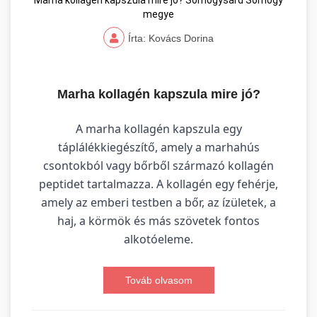
Marha kollagén kapszula mire jó? Somogysárd Somogy
megye
Írta: Kovács Dorina
Marha kollagén kapszula mire jó?
A marha kollagén kapszula egy
táplálékkiegészítő, amely a marhahús
csontokból vagy bőrből származó kollagén
peptidet tartalmazza. A kollagén egy fehérje,
amely az emberi testben a bőr, az ízületek, a
haj, a körmök és más szövetek fontos
alkotóeleme.
Továb olvasom