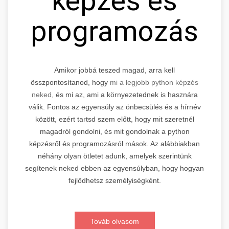
képzés és
programozás
Amikor jobbá teszed magad, arra kell
összpontosítanod, hogy
mi a legjobb python képzés
neked,
és mi az, ami a környezetednek is hasznára
válik. Fontos az egyensúly az önbecsülés és a hírnév
között, ezért tartsd szem előtt, hogy mit szeretnél
magadról gondolni, és mit gondolnak a python
képzésről és programozásról mások. Az alábbiakban
néhány olyan ötletet adunk, amelyek szerintünk
segítenek neked ebben az egyensúlyban, hogy hogyan
fejlődhetsz személyiségként.
Továb olvasom