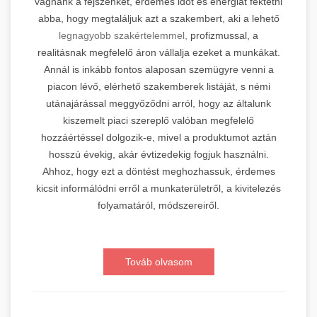
vágnánk a fejszénket, érdemes időt és energiát fektetni
abba, hogy megtaláljuk azt a szakembert, aki a lehető
legnagyobb szakértelemmel,
profizmussal, a
realitásnak megfelelő áron vállalja ezeket a munkákat.
Annál is inkább fontos alaposan szemügyre venni a
piacon lévő, elérhető szakemberek listáját, s némi
utánajárással meggyőződni arról, hogy az általunk
kiszemelt piaci szereplő valóban megfelelő
hozzáértéssel dolgozik-e, mivel a produktumot aztán
hosszú évekig, akár évtizedekig fogjuk használni.
Ahhoz, hogy ezt a döntést meghozhassuk, érdemes
kicsit informálódni erről a munkaterületről, a kivitelezés
folyamatáról, módszereiről.
Továb olvasom