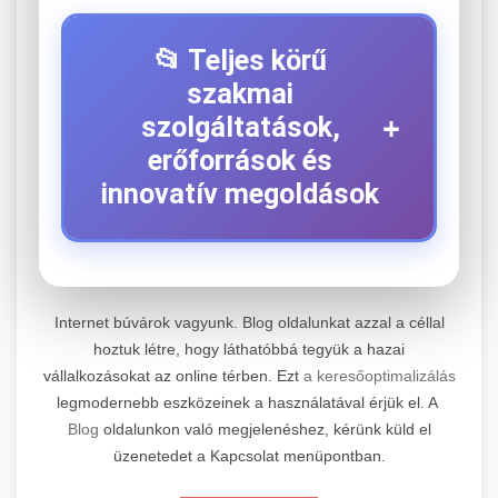
📂 Teljes körű
szakmai
+
szolgáltatások,
erőforrások és
innovatív megoldások
⚡ 1. Legjobb Elektromos Roller
+
Szerviz
Internet búvárok vagyunk. Blog oldalunkat azzal a céllal
hoztuk létre, hogy láthatóbbá tegyük a hazai
Kiemelkedő szakértelemmel rendelkező
vállalkozásokat az online térben. Ezt
a keresőoptimalizálás
elektromos roller javítási és átfogó
📊 2. Online Marketing
+
legmodernebb eszközeinek a használatával érjük el. A
karbantartási szolgáltatásokat kínálunk minden
Ügynökség
Blog
oldalunkon való megjelenéshez, kérünk küld el
jelentős gyártó és modell számára. Tapasztalt
üzenetedet a Kapcsolat menüpontban.
technikusaink a legmodernebb diagnosztikai
Átfogó és eredményorientált online marketing
eszközökkel és eredeti alkatrészekkel
szolgáltatásokat nyújtunk, amelyek magukban