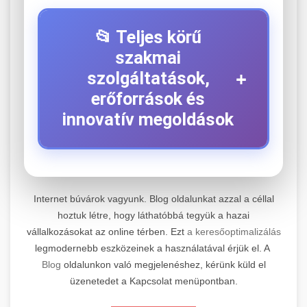
📂 Teljes körű
szakmai
+
szolgáltatások,
erőforrások és
innovatív megoldások
⚡ 1. Legjobb Elektromos Roller
+
Szerviz
Internet búvárok vagyunk. Blog oldalunkat azzal a céllal
hoztuk létre, hogy láthatóbbá tegyük a hazai
Kiemelkedő szakértelemmel rendelkező
vállalkozásokat az online térben. Ezt
a keresőoptimalizálás
elektromos roller javítási és átfogó
📊 2. Online Marketing
+
legmodernebb eszközeinek a használatával érjük el. A
karbantartási szolgáltatásokat kínálunk minden
Ügynökség
Blog
oldalunkon való megjelenéshez, kérünk küld el
jelentős gyártó és modell számára. Tapasztalt
üzenetedet a Kapcsolat menüpontban.
technikusaink a legmodernebb diagnosztikai
Átfogó és eredményorientált online marketing
eszközökkel és eredeti alkatrészekkel
szolgáltatásokat nyújtunk, amelyek magukban