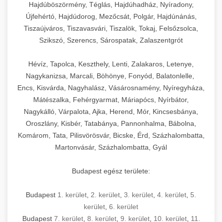
élettartamot és az egyszerű üzemeltetést.
Biztonságos kezelést biztosító védőburkolatok
feldolgozógépeken (szeletelők, aprítók,
Hajdúböszörmény, Téglás, Hajdúhadház, Nyíradony,
és kapcsolók védelmet nyújtanak a kezelők
mixerek) át egészen a hűtő- és fagyasztó
Újfehértó, Hajdúdorog, Mezőcsát, Polgár, Hajdúnánás,
Ipari mosogatógépek teljes kínálata -
Tiszaújváros, Tiszavasvári, Tiszalök, Tokaj, Felsőzsolca,
számára.
berendezésekig, mosogatógépekig és
chef-iparikonyhagepek.hu
Szikszó, Szerencs, Sárospatak, Zalaszentgrót
kiegészítő eszközökig mindent egy helyen
kereskedelmi mosogatógép és tisztítóberendezések
Sajtreszelő gépek szakmai választéka -
megtalál. Szakértő tanácsadóink segítenek a
chef-iparikonyhagepek.hu
Hévíz, Tapolca, Keszthely, Lenti, Zalakaros, Letenye,
megfelelő berendezések kiválasztásában, a
Nagykanizsa, Marcali, Böhönye, Fonyód, Balatonlelle,
konyha optimális elrendezésének
kereskedelmi sajtreszelő és aprítógépek
Encs, Kisvárda, Nagyhalász, Vásárosnamény, Nyíregyháza,
megtervezésében, valamint a telepítés és az
Mátészalka, Fehérgyarmat, Máriapócs, Nyírbátor,
üzembe helyezés koordinálásában. Hosszú távú
Nagykálló, Várpalota, Ajka, Herend, Mór, Kincsesbánya,
garancia, gyors szerviz és folyamatos műszaki
Oroszlány, Kisbér, Tatabánya, Pannonhalma, Bábolna,
támogatás biztosítja az Ön nyugalmát és
Komárom, Tata, Pilisvörösvár, Bicske, Érd, Százhalombatta,
vállalkozása zavartalan működését.
Martonvásár, Százhalombatta, Gyál
Nagykonyhai berendezések komplett
Budapest egész területe:
választéka - chef-iparikonyhagepek.hu
Budapest
1. kerület
,
2. kerület
,
3. kerület
,
4. kerület
,
5.
kereskedelmi konyhai megoldások és komplett
felszerelések
kerület
,
6. kerület
Budapest
7. kerület
,
8. kerület
,
9. kerület
,
10. kerület
,
11.