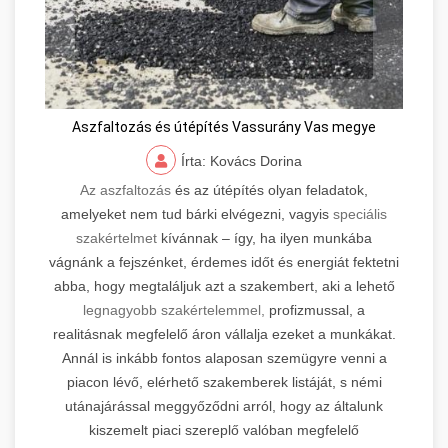
Aszfaltozás és útépítés Vassurány Vas megye
Írta: Kovács Dorina
Az aszfaltozás
és az útépítés olyan feladatok,
amelyeket nem tud bárki elvégezni, vagyis
speciális
szakértelmet
kívánnak – így, ha ilyen munkába
vágnánk a fejszénket, érdemes időt és energiát fektetni
abba, hogy megtaláljuk azt a szakembert, aki a lehető
legnagyobb szakértelemmel,
profizmussal, a
realitásnak megfelelő áron vállalja ezeket a munkákat.
Annál is inkább fontos alaposan szemügyre venni a
piacon lévő, elérhető szakemberek listáját, s némi
utánajárással meggyőződni arról, hogy az általunk
kiszemelt piaci szereplő valóban megfelelő