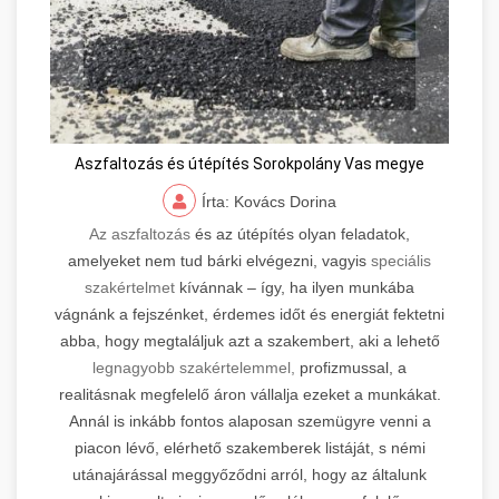
Aszfaltozás és útépítés Sorokpolány Vas megye
Írta: Kovács Dorina
Az aszfaltozás
és az útépítés olyan feladatok,
amelyeket nem tud bárki elvégezni, vagyis
speciális
szakértelmet
kívánnak – így, ha ilyen munkába
vágnánk a fejszénket, érdemes időt és energiát fektetni
abba, hogy megtaláljuk azt a szakembert, aki a lehető
legnagyobb szakértelemmel,
profizmussal, a
realitásnak megfelelő áron vállalja ezeket a munkákat.
Annál is inkább fontos alaposan szemügyre venni a
piacon lévő, elérhető szakemberek listáját, s némi
utánajárással meggyőződni arról, hogy az általunk