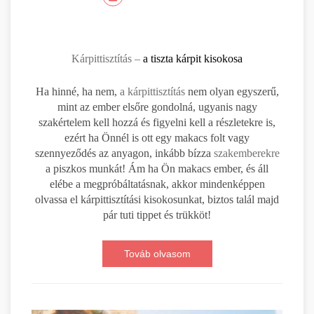
Kárpittisztítás –
a tiszta kárpit kisokosa
Ha hinné, ha nem,
a kárpittisztítás
nem olyan egyszerű,
mint az ember elsőre gondolná, ugyanis nagy
szakértelem kell hozzá és figyelni kell a részletekre is,
ezért ha Önnél is ott egy makacs folt vagy
szennyeződés az anyagon, inkább bízza
szakemberekre
a piszkos munkát! Ám ha Ön makacs ember, és áll
elébe a megpróbáltatásnak, akkor mindenképpen
olvassa el kárpittisztítási kisokosunkat, biztos talál majd
pár tuti tippet és trükköt!
Továb olvasom