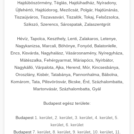
élettartamot és az egyszerű üzemeltetést.
Biztonságos kezelést biztosító védőburkolatok
feldolgozógépeken (szeletelők, aprítók,
Hajdúböszörmény, Téglás, Hajdúhadház, Nyíradony,
és kapcsolók védelmet nyújtanak a kezelők
mixerek) át egészen a hűtő- és fagyasztó
Újfehértó, Hajdúdorog, Mezőcsát, Polgár, Hajdúnánás,
Ipari mosogatógépek teljes kínálata -
Tiszaújváros, Tiszavasvári, Tiszalök, Tokaj, Felsőzsolca,
számára.
berendezésekig, mosogatógépekig és
chef-iparikonyhagepek.hu
Szikszó, Szerencs, Sárospatak, Zalaszentgrót
kiegészítő eszközökig mindent egy helyen
kereskedelmi mosogatógép és tisztítóberendezések
Sajtreszelő gépek szakmai választéka -
megtalál. Szakértő tanácsadóink segítenek a
chef-iparikonyhagepek.hu
Hévíz, Tapolca, Keszthely, Lenti, Zalakaros, Letenye,
megfelelő berendezések kiválasztásában, a
Nagykanizsa, Marcali, Böhönye, Fonyód, Balatonlelle,
konyha optimális elrendezésének
kereskedelmi sajtreszelő és aprítógépek
Encs, Kisvárda, Nagyhalász, Vásárosnamény, Nyíregyháza,
megtervezésében, valamint a telepítés és az
Mátészalka, Fehérgyarmat, Máriapócs, Nyírbátor,
üzembe helyezés koordinálásában. Hosszú távú
Nagykálló, Várpalota, Ajka, Herend, Mór, Kincsesbánya,
garancia, gyors szerviz és folyamatos műszaki
Oroszlány, Kisbér, Tatabánya, Pannonhalma, Bábolna,
támogatás biztosítja az Ön nyugalmát és
Komárom, Tata, Pilisvörösvár, Bicske, Érd, Százhalombatta,
vállalkozása zavartalan működését.
Martonvásár, Százhalombatta, Gyál
Nagykonyhai berendezések komplett
Budapest egész területe:
választéka - chef-iparikonyhagepek.hu
Budapest
1. kerület
,
2. kerület
,
3. kerület
,
4. kerület
,
5.
kereskedelmi konyhai megoldások és komplett
felszerelések
kerület
,
6. kerület
Budapest
7. kerület
,
8. kerület
,
9. kerület
,
10. kerület
,
11.