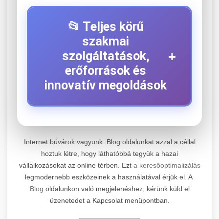
📂 Teljes körű
szakmai
+
szolgáltatások,
erőforrások és
innovatív megoldások
⚡ 1. Legjobb Elektromos Roller
+
Szerviz
Internet búvárok vagyunk. Blog oldalunkat azzal a céllal
hoztuk létre, hogy láthatóbbá tegyük a hazai
Kiemelkedő szakértelemmel rendelkező
vállalkozásokat az online térben. Ezt
a keresőoptimalizálás
elektromos roller javítási és átfogó
📊 2. Online Marketing
+
legmodernebb eszközeinek a használatával érjük el. A
karbantartási szolgáltatásokat kínálunk minden
Ügynökség
Blog
oldalunkon való megjelenéshez, kérünk küld el
jelentős gyártó és modell számára. Tapasztalt
üzenetedet a Kapcsolat menüpontban.
technikusaink a legmodernebb diagnosztikai
Átfogó és eredményorientált online marketing
eszközökkel és eredeti alkatrészekkel
szolgáltatásokat nyújtunk, amelyek magukban