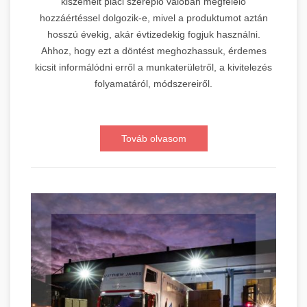
kiszemelt piaci szereplő valóban megfelelő
hozzáértéssel dolgozik-e, mivel a produktumot aztán
hosszú évekig, akár évtizedekig fogjuk használni.
Ahhoz, hogy ezt a döntést meghozhassuk, érdemes
kicsit informálódni erről a munkaterületről, a kivitelezés
folyamatáról, módszereiről.
Továb olvasom