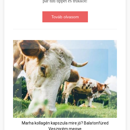
pár tuti tippet és trükköt!
Továb olvasom
Marha kollagén kapszula mire jó? Balatonfüred
Veszprém megye