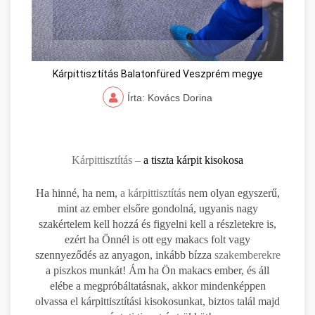
Kárpittisztítás Balatonfüred Veszprém megye
Írta: Kovács Dorina
Kárpittisztítás –
a tiszta kárpit kisokosa
Ha hinné, ha nem,
a kárpittisztítás
nem olyan egyszerű,
mint az ember elsőre gondolná, ugyanis nagy
szakértelem kell hozzá és figyelni kell a részletekre is,
ezért ha Önnél is ott egy makacs folt vagy
szennyeződés az anyagon, inkább bízza
szakemberekre
a piszkos munkát! Ám ha Ön makacs ember, és áll
elébe a megpróbáltatásnak, akkor mindenképpen
olvassa el kárpittisztítási kisokosunkat, biztos talál majd