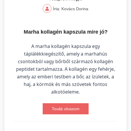
Írta: Kovács Dorina
Marha kollagén kapszula mire jó?
A marha kollagén kapszula egy
táplálékkiegészítő, amely a marhahús
csontokból vagy bőrből származó kollagén
peptidet tartalmazza. A kollagén egy fehérje,
amely az emberi testben a bőr, az ízületek, a
haj, a körmök és más szövetek fontos
alkotóeleme.
Továb olvasom