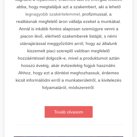
abba, hogy megtaláljuk azt a szakembert, aki a lehető
legnagyobb szakértelemmel,
profizmussal, a
realitásnak megfelelő áron vállalja ezeket a munkákat.
Annál is inkább fontos alaposan szemügyre venni a
piacon lévő, elérhető szakemberek listáját, s némi
utánajárással meggyőződni arról, hogy az általunk
kiszemelt piaci szereplő valóban megfelelő
hozzáértéssel dolgozik-e, mivel a produktumot aztán
hosszú évekig, akár évtizedekig fogjuk használni.
Ahhoz, hogy ezt a döntést meghozhassuk, érdemes
kicsit informálódni erről a munkaterületről, a kivitelezés
folyamatáról, módszereiről.
Továb olvasom