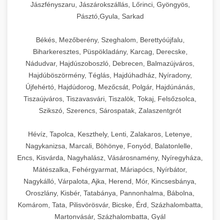
élettartamot és az egyszerű üzemeltetést.
Biztonságos kezelést biztosító védőburkolatok
feldolgozógépeken (szeletelők, aprítók,
Jászfényszaru, Jászárokszállás, Lőrinci, Gyöngyös,
és kapcsolók védelmet nyújtanak a kezelők
mixerek) át egészen a hűtő- és fagyasztó
Pásztó,Gyula, Sarkad
Ipari mosogatógépek teljes kínálata -
számára.
berendezésekig, mosogatógépekig és
chef-iparikonyhagepek.hu
Békés, Mezőberény, Szeghalom, Berettyóújfalu,
kiegészítő eszközökig mindent egy helyen
Biharkeresztes, Püspökladány, Karcag, Derecske,
kereskedelmi mosogatógép és tisztítóberendezések
Sajtreszelő gépek szakmai választéka -
megtalál. Szakértő tanácsadóink segítenek a
chef-iparikonyhagepek.hu
Nádudvar, Hajdúszoboszló, Debrecen, Balmazújváros,
megfelelő berendezések kiválasztásában, a
Hajdúböszörmény, Téglás, Hajdúhadház, Nyíradony,
konyha optimális elrendezésének
kereskedelmi sajtreszelő és aprítógépek
Újfehértó, Hajdúdorog, Mezőcsát, Polgár, Hajdúnánás,
megtervezésében, valamint a telepítés és az
Tiszaújváros, Tiszavasvári, Tiszalök, Tokaj, Felsőzsolca,
üzembe helyezés koordinálásában. Hosszú távú
Szikszó, Szerencs, Sárospatak, Zalaszentgrót
garancia, gyors szerviz és folyamatos műszaki
támogatás biztosítja az Ön nyugalmát és
Hévíz, Tapolca, Keszthely, Lenti, Zalakaros, Letenye,
vállalkozása zavartalan működését.
Nagykanizsa, Marcali, Böhönye, Fonyód, Balatonlelle,
Encs, Kisvárda, Nagyhalász, Vásárosnamény, Nyíregyháza,
Nagykonyhai berendezések komplett
Mátészalka, Fehérgyarmat, Máriapócs, Nyírbátor,
választéka - chef-iparikonyhagepek.hu
Nagykálló, Várpalota, Ajka, Herend, Mór, Kincsesbánya,
Oroszlány, Kisbér, Tatabánya, Pannonhalma, Bábolna,
kereskedelmi konyhai megoldások és komplett
felszerelések
Komárom, Tata, Pilisvörösvár, Bicske, Érd, Százhalombatta,
Martonvásár, Százhalombatta, Gyál