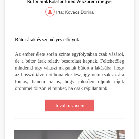
Bútor árak Balatonfüred Veszprém megye
Írta: Kovács Dorina
Bútor árak és személyes előnyök
Az ember élete során szinte egyfolytában csak vásárol,
de a bútor árak relatív besorolást kapnak. Feltehetőleg
mindenki úgy választ magának bútort a lakásába, hogy
az hosszú távon otthona éke lesz, így nem csak az ára
fontos, hanem az is, hogy jólesően üljünk rájuk
örömmel töltsön el minket, ha csak rápillantunk.
Továb olvasom