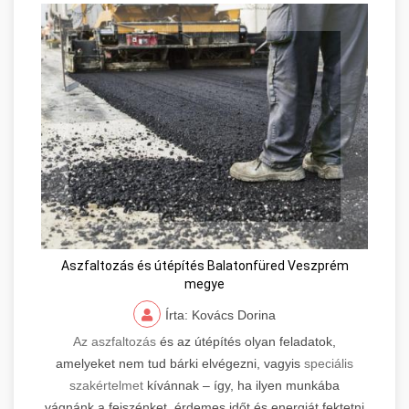
Aszfaltozás és útépítés Balatonfüred Veszprém
megye
Írta: Kovács Dorina
Az aszfaltozás
és az útépítés olyan feladatok,
amelyeket nem tud bárki elvégezni, vagyis
speciális
szakértelmet
kívánnak – így, ha ilyen munkába
vágnánk a fejszénket, érdemes időt és energiát fektetni