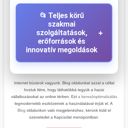
📂 Teljes körű
szakmai
+
szolgáltatások,
erőforrások és
innovatív megoldások
⚡ 1. Legjobb Elektromos Roller
+
Szerviz
Internet búvárok vagyunk. Blog oldalunkat azzal a céllal
hoztuk létre, hogy láthatóbbá tegyük a hazai
Kiemelkedő szakértelemmel rendelkező
vállalkozásokat az online térben. Ezt
a keresőoptimalizálás
elektromos roller javítási és átfogó
📊 2. Online Marketing
+
legmodernebb eszközeinek a használatával érjük el. A
karbantartási szolgáltatásokat kínálunk minden
Ügynökség
Blog
oldalunkon való megjelenéshez, kérünk küld el
jelentős gyártó és modell számára. Tapasztalt
üzenetedet a Kapcsolat menüpontban.
technikusaink a legmodernebb diagnosztikai
Átfogó és eredményorientált online marketing
eszközökkel és eredeti alkatrészekkel
szolgáltatásokat nyújtunk, amelyek magukban