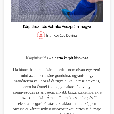
Kárpittisztítás Halimba Veszprém megye
Írta: Kovács Dorina
Kárpittisztítás –
a tiszta kárpit kisokosa
Ha hinné, ha nem,
a kárpittisztítás
nem olyan egyszerű,
mint az ember elsőre gondolná, ugyanis nagy
szakértelem kell hozzá és figyelni kell a részletekre is,
ezért ha Önnél is ott egy makacs folt vagy
szennyeződés az anyagon, inkább bízza
szakemberekre
a piszkos munkát! Ám ha Ön makacs ember, és áll
elébe a megpróbáltatásnak, akkor mindenképpen
olvassa el kárpittisztítási kisokosunkat, biztos talál majd