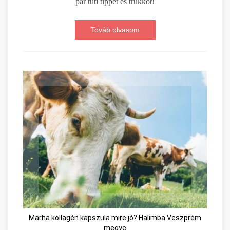
pár tuti tippet és trükköt!
Továb olvasom
Marha kollagén kapszula mire jó? Halimba Veszprém
megye