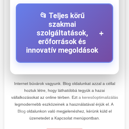
📂 Teljes körű
szakmai
+
szolgáltatások,
erőforrások és
innovatív megoldások
⚡ 1. Legjobb Elektromos Roller
+
Szerviz
Internet búvárok vagyunk. Blog oldalunkat azzal a céllal
hoztuk létre, hogy láthatóbbá tegyük a hazai
Kiemelkedő szakértelemmel rendelkező
vállalkozásokat az online térben. Ezt
a keresőoptimalizálás
elektromos roller javítási és átfogó
📊 2. Online Marketing
+
legmodernebb eszközeinek a használatával érjük el. A
karbantartási szolgáltatásokat kínálunk minden
Ügynökség
Blog
oldalunkon való megjelenéshez, kérünk küld el
jelentős gyártó és modell számára. Tapasztalt
üzenetedet a Kapcsolat menüpontban.
technikusaink a legmodernebb diagnosztikai
Átfogó és eredményorientált online marketing
eszközökkel és eredeti alkatrészekkel
szolgáltatásokat nyújtunk, amelyek magukban