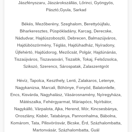
élettartamot és az egyszerű üzemeltetést.
Biztonságos kezelést biztosító védőburkolatok
feldolgozógépeken (szeletelők, aprítók,
Jászfényszaru, Jászárokszállás, Lőrinci, Gyöngyös,
és kapcsolók védelmet nyújtanak a kezelők
mixerek) át egészen a hűtő- és fagyasztó
Pásztó,Gyula, Sarkad
Ipari mosogatógépek teljes kínálata -
számára.
berendezésekig, mosogatógépekig és
chef-iparikonyhagepek.hu
Békés, Mezőberény, Szeghalom, Berettyóújfalu,
kiegészítő eszközökig mindent egy helyen
Biharkeresztes, Püspökladány, Karcag, Derecske,
kereskedelmi mosogatógép és tisztítóberendezések
Sajtreszelő gépek szakmai választéka -
megtalál. Szakértő tanácsadóink segítenek a
chef-iparikonyhagepek.hu
Nádudvar, Hajdúszoboszló, Debrecen, Balmazújváros,
megfelelő berendezések kiválasztásában, a
Hajdúböszörmény, Téglás, Hajdúhadház, Nyíradony,
konyha optimális elrendezésének
kereskedelmi sajtreszelő és aprítógépek
Újfehértó, Hajdúdorog, Mezőcsát, Polgár, Hajdúnánás,
megtervezésében, valamint a telepítés és az
Tiszaújváros, Tiszavasvári, Tiszalök, Tokaj, Felsőzsolca,
üzembe helyezés koordinálásában. Hosszú távú
Szikszó, Szerencs, Sárospatak, Zalaszentgrót
garancia, gyors szerviz és folyamatos műszaki
támogatás biztosítja az Ön nyugalmát és
Hévíz, Tapolca, Keszthely, Lenti, Zalakaros, Letenye,
vállalkozása zavartalan működését.
Nagykanizsa, Marcali, Böhönye, Fonyód, Balatonlelle,
Encs, Kisvárda, Nagyhalász, Vásárosnamény, Nyíregyháza,
Nagykonyhai berendezések komplett
Mátészalka, Fehérgyarmat, Máriapócs, Nyírbátor,
választéka - chef-iparikonyhagepek.hu
Nagykálló, Várpalota, Ajka, Herend, Mór, Kincsesbánya,
Oroszlány, Kisbér, Tatabánya, Pannonhalma, Bábolna,
kereskedelmi konyhai megoldások és komplett
felszerelések
Komárom, Tata, Pilisvörösvár, Bicske, Érd, Százhalombatta,
Martonvásár, Százhalombatta, Gyál