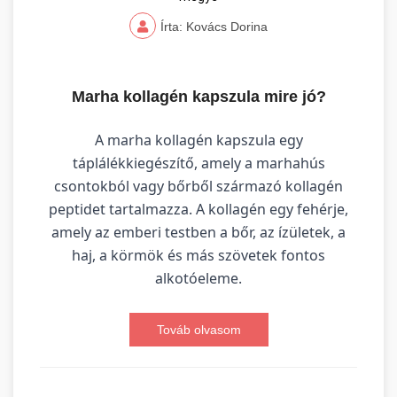
Írta: Kovács Dorina
Marha kollagén kapszula mire jó?
A marha kollagén kapszula egy
táplálékkiegészítő, amely a marhahús
csontokból vagy bőrből származó kollagén
peptidet tartalmazza. A kollagén egy fehérje,
amely az emberi testben a bőr, az ízületek, a
haj, a körmök és más szövetek fontos
alkotóeleme.
Továb olvasom