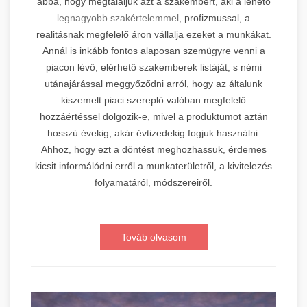
abba, hogy megtaláljuk azt a szakembert, aki a lehető
legnagyobb szakértelemmel,
profizmussal, a
realitásnak megfelelő áron vállalja ezeket a munkákat.
Annál is inkább fontos alaposan szemügyre venni a
piacon lévő, elérhető szakemberek listáját, s némi
utánajárással meggyőződni arról, hogy az általunk
kiszemelt piaci szereplő valóban megfelelő
hozzáértéssel dolgozik-e, mivel a produktumot aztán
hosszú évekig, akár évtizedekig fogjuk használni.
Ahhoz, hogy ezt a döntést meghozhassuk, érdemes
kicsit informálódni erről a munkaterületről, a kivitelezés
folyamatáról, módszereiről.
Továb olvasom