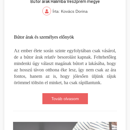
Bútor árak Halimba Veszprém megye
Írta: Kovács Dorina
Bútor árak és személyes előnyök
Az ember élete során szinte egyfolytában csak vásárol,
de a bútor árak relatív besorolást kapnak. Feltehetőleg
mindenki úgy választ magának bútort a lakásába, hogy
az hosszú távon otthona éke lesz, így nem csak az ára
fontos, hanem az is, hogy jólesően üljünk rájuk
örömmel töltsön el minket, ha csak rápillantunk.
Továb olvasom