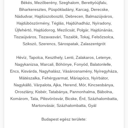
élettartamot és az egyszerű üzemeltetést.
Biztonságos kezelést biztosító védőburkolatok
feldolgozógépeken (szeletelők, aprítók,
Békés, Mezőberény, Szeghalom, Berettyóújfalu,
és kapcsolók védelmet nyújtanak a kezelők
mixerek) át egészen a hűtő- és fagyasztó
Biharkeresztes, Püspökladány, Karcag, Derecske,
Ipari mosogatógépek teljes kínálata -
Nádudvar, Hajdúszoboszló, Debrecen, Balmazújváros,
számára.
berendezésekig, mosogatógépekig és
chef-iparikonyhagepek.hu
Hajdúböszörmény, Téglás, Hajdúhadház, Nyíradony,
kiegészítő eszközökig mindent egy helyen
Újfehértó, Hajdúdorog, Mezőcsát, Polgár, Hajdúnánás,
kereskedelmi mosogatógép és tisztítóberendezések
Sajtreszelő gépek szakmai választéka -
megtalál. Szakértő tanácsadóink segítenek a
chef-iparikonyhagepek.hu
Tiszaújváros, Tiszavasvári, Tiszalök, Tokaj, Felsőzsolca,
megfelelő berendezések kiválasztásában, a
Szikszó, Szerencs, Sárospatak, Zalaszentgrót
konyha optimális elrendezésének
kereskedelmi sajtreszelő és aprítógépek
megtervezésében, valamint a telepítés és az
Hévíz, Tapolca, Keszthely, Lenti, Zalakaros, Letenye,
üzembe helyezés koordinálásában. Hosszú távú
Nagykanizsa, Marcali, Böhönye, Fonyód, Balatonlelle,
garancia, gyors szerviz és folyamatos műszaki
Encs, Kisvárda, Nagyhalász, Vásárosnamény, Nyíregyháza,
támogatás biztosítja az Ön nyugalmát és
Mátészalka, Fehérgyarmat, Máriapócs, Nyírbátor,
vállalkozása zavartalan működését.
Nagykálló, Várpalota, Ajka, Herend, Mór, Kincsesbánya,
Oroszlány, Kisbér, Tatabánya, Pannonhalma, Bábolna,
Nagykonyhai berendezések komplett
Komárom, Tata, Pilisvörösvár, Bicske, Érd, Százhalombatta,
választéka - chef-iparikonyhagepek.hu
Martonvásár, Százhalombatta, Gyál
kereskedelmi konyhai megoldások és komplett
felszerelések
Budapest egész területe: