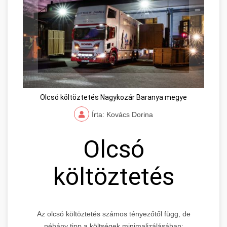
Olcsó költöztetés Nagykozár Baranya megye
Írta: Kovács Dorina
Olcsó
költöztetés
Az olcsó költöztetés számos tényezőtől függ, de
néhány tipp a költségek minimalizálásában: