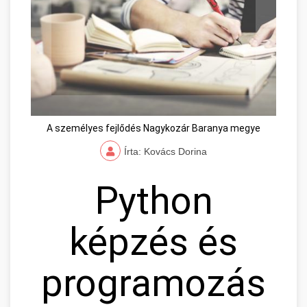
A személyes fejlődés Nagykozár Baranya megye
Írta: Kovács Dorina
Python
képzés és
programozás