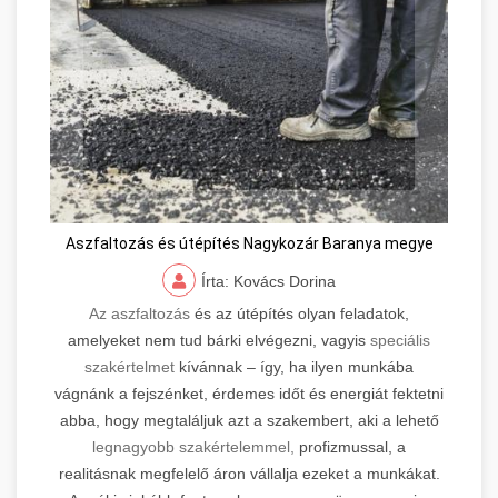
Aszfaltozás és útépítés Nagykozár Baranya megye
Írta: Kovács Dorina
Az aszfaltozás
és az útépítés olyan feladatok,
amelyeket nem tud bárki elvégezni, vagyis
speciális
szakértelmet
kívánnak – így, ha ilyen munkába
vágnánk a fejszénket, érdemes időt és energiát fektetni
abba, hogy megtaláljuk azt a szakembert, aki a lehető
legnagyobb szakértelemmel,
profizmussal, a
realitásnak megfelelő áron vállalja ezeket a munkákat.