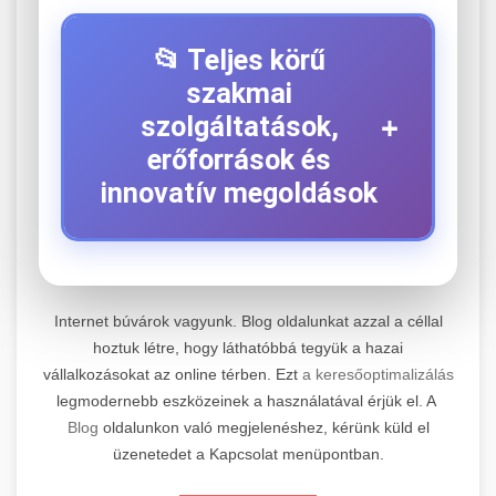
📂 Teljes körű
szakmai
+
szolgáltatások,
erőforrások és
innovatív megoldások
⚡ 1. Legjobb Elektromos Roller
+
Szerviz
Internet búvárok vagyunk. Blog oldalunkat azzal a céllal
hoztuk létre, hogy láthatóbbá tegyük a hazai
Kiemelkedő szakértelemmel rendelkező
vállalkozásokat az online térben. Ezt
a keresőoptimalizálás
elektromos roller javítási és átfogó
📊 2. Online Marketing
+
legmodernebb eszközeinek a használatával érjük el. A
karbantartási szolgáltatásokat kínálunk minden
Ügynökség
Blog
oldalunkon való megjelenéshez, kérünk küld el
jelentős gyártó és modell számára. Tapasztalt
üzenetedet a Kapcsolat menüpontban.
technikusaink a legmodernebb diagnosztikai
Átfogó és eredményorientált online marketing
eszközökkel és eredeti alkatrészekkel
szolgáltatásokat nyújtunk, amelyek magukban