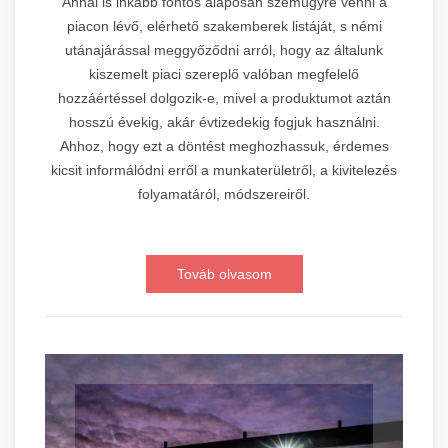
Annál is inkább fontos alaposan szemügyre venni a
piacon lévő, elérhető szakemberek listáját, s némi
utánajárással meggyőződni arról, hogy az általunk
kiszemelt piaci szereplő valóban megfelelő
hozzáértéssel dolgozik-e, mivel a produktumot aztán
hosszú évekig, akár évtizedekig fogjuk használni.
Ahhoz, hogy ezt a döntést meghozhassuk, érdemes
kicsit informálódni erről a munkaterületről, a kivitelezés
folyamatáról, módszereiről.
Továb olvasom