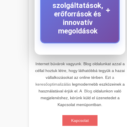
szolgáltatások,
+
erőforrások és
innovatív
megoldások
⚡ 1. Legjobb Elektromos
+
Roller Szerviz
Internet búvárok vagyunk. Blog oldalunkat azzal a
céllal hoztuk létre, hogy láthatóbbá tegyük a hazai
Kiemelkedő szakértelemmel
vállalkozásokat az online térben. Ezt
a
rendelkező elektromos roller javítási és
📊 2. Online Marketing
+
keresőoptimalizálás
legmodernebb eszközeinek a
átfogó karbantartási szolgáltatásokat
Ügynökség
használatával érjük el. A
Blog
oldalunkon való
kínálunk minden jelentős gyártó és
megjelenéshez, kérünk küld el üzenetedet a
modell számára. Tapasztalt
Átfogó és eredményorientált online
Kapcsolat menüpontban.
technikusaink a legmodernebb
marketing szolgáltatásokat nyújtunk,
🛴 3. Legjobb
+
diagnosztikai eszközökkel és eredeti
amelyek magukban foglalják a
Elektromos Roller
Kapcsolat
alkatrészekkel dolgoznak, biztosítva
keresőmotor-optimalizálást (SEO),