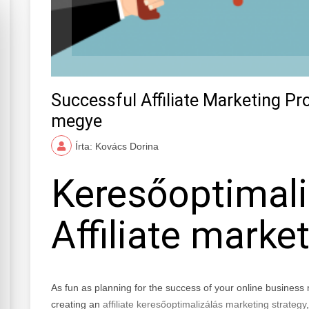
Successful Affiliate Marketing P
megye
Írta: Kovács Dorina
Keresőoptimali
Affiliate marke
As fun as planning for the success of your online business 
creating an
affiliate keresőoptimalizálás marketing strategy