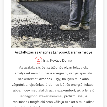
Aszfaltozás és útépítés Lánycsók Baranya megye
Írta: Kovács Dorina
Az aszfaltozás
és az útépítés olyan feladatok,
amelyeket nem tud bárki elvégezni, vagyis
speciális
szakértelmet
kívánnak – így, ha ilyen munkába
vágnánk a fejszénket, érdemes időt és energiát fektetni
abba, hogy megtaláljuk azt a szakembert, aki a lehető
legnagyobb szakértelemmel,
profizmussal, a
realitásnak megfelelő áron vállalja ezeket a munkákat.