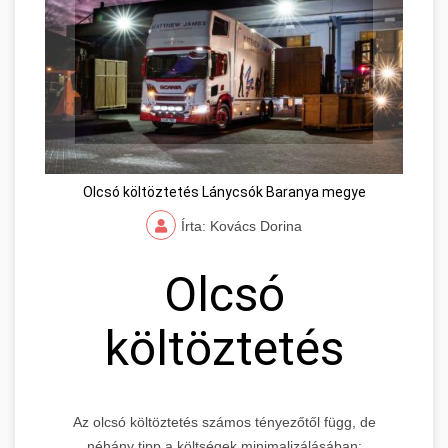
Olcsó költöztetés Lánycsók Baranya megye
Írta: Kovács Dorina
Olcsó
költöztetés
Az olcsó költöztetés számos tényezőtől függ, de
néhány tipp a költségek minimalizálásában: