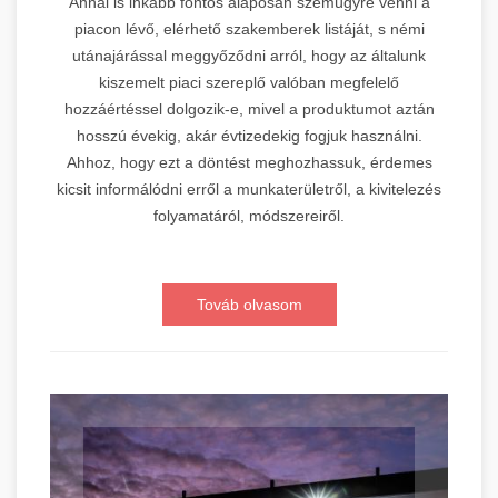
Annál is inkább fontos alaposan szemügyre venni a
piacon lévő, elérhető szakemberek listáját, s némi
utánajárással meggyőződni arról, hogy az általunk
kiszemelt piaci szereplő valóban megfelelő
hozzáértéssel dolgozik-e, mivel a produktumot aztán
hosszú évekig, akár évtizedekig fogjuk használni.
Ahhoz, hogy ezt a döntést meghozhassuk, érdemes
kicsit informálódni erről a munkaterületről, a kivitelezés
folyamatáról, módszereiről.
Továb olvasom