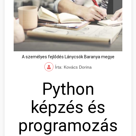
A személyes fejlődés Lánycsók Baranya megye
Írta: Kovács Dorina
Python
képzés és
programozás