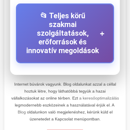
📂 Teljes körű
szakmai
+
szolgáltatások,
erőforrások és
innovatív megoldások
⚡ 1. Legjobb Elektromos Roller
+
Szerviz
Internet búvárok vagyunk. Blog oldalunkat azzal a céllal
hoztuk létre, hogy láthatóbbá tegyük a hazai
Kiemelkedő szakértelemmel rendelkező
vállalkozásokat az online térben. Ezt
a keresőoptimalizálás
elektromos roller javítási és átfogó
📊 2. Online Marketing
+
legmodernebb eszközeinek a használatával érjük el. A
karbantartási szolgáltatásokat kínálunk minden
Ügynökség
Blog
oldalunkon való megjelenéshez, kérünk küld el
jelentős gyártó és modell számára. Tapasztalt
üzenetedet a Kapcsolat menüpontban.
technikusaink a legmodernebb diagnosztikai
Átfogó és eredményorientált online marketing
eszközökkel és eredeti alkatrészekkel
szolgáltatásokat nyújtunk, amelyek magukban