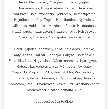
élettartamot és az egyszerű üzemeltetést.
Biztonságos kezelést biztosító védőburkolatok
feldolgozógépeken (szeletelők, aprítók,
Békés, Mezőberény, Szeghalom, Berettyóújfalu,
és kapcsolók védelmet nyújtanak a kezelők
mixerek) át egészen a hűtő- és fagyasztó
Biharkeresztes, Püspökladány, Karcag, Derecske,
Ipari mosogatógépek teljes kínálata -
Nádudvar, Hajdúszoboszló, Debrecen, Balmazújváros,
számára.
berendezésekig, mosogatógépekig és
chef-iparikonyhagepek.hu
Hajdúböszörmény, Téglás, Hajdúhadház, Nyíradony,
kiegészítő eszközökig mindent egy helyen
Újfehértó, Hajdúdorog, Mezőcsát, Polgár, Hajdúnánás,
kereskedelmi mosogatógép és tisztítóberendezések
Sajtreszelő gépek szakmai választéka -
megtalál. Szakértő tanácsadóink segítenek a
chef-iparikonyhagepek.hu
Tiszaújváros, Tiszavasvári, Tiszalök, Tokaj, Felsőzsolca,
megfelelő berendezések kiválasztásában, a
Szikszó, Szerencs, Sárospatak, Zalaszentgrót
konyha optimális elrendezésének
kereskedelmi sajtreszelő és aprítógépek
megtervezésében, valamint a telepítés és az
Hévíz, Tapolca, Keszthely, Lenti, Zalakaros, Letenye,
üzembe helyezés koordinálásában. Hosszú távú
Nagykanizsa, Marcali, Böhönye, Fonyód, Balatonlelle,
garancia, gyors szerviz és folyamatos műszaki
Encs, Kisvárda, Nagyhalász, Vásárosnamény, Nyíregyháza,
támogatás biztosítja az Ön nyugalmát és
Mátészalka, Fehérgyarmat, Máriapócs, Nyírbátor,
vállalkozása zavartalan működését.
Nagykálló, Várpalota, Ajka, Herend, Mór, Kincsesbánya,
Oroszlány, Kisbér, Tatabánya, Pannonhalma, Bábolna,
Nagykonyhai berendezések komplett
Komárom, Tata, Pilisvörösvár, Bicske, Érd, Százhalombatta,
választéka - chef-iparikonyhagepek.hu
Martonvásár, Százhalombatta, Gyál
kereskedelmi konyhai megoldások és komplett
felszerelések
Budapest egész területe: