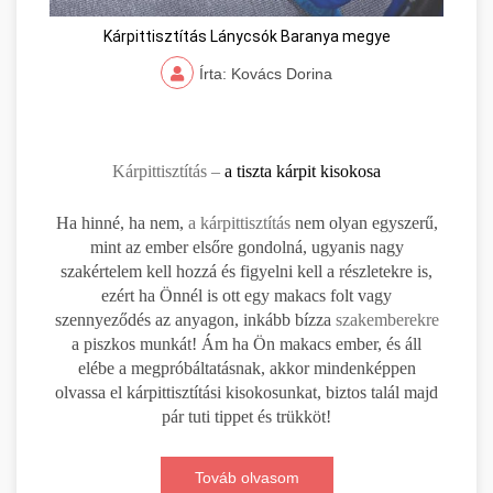
Kárpittisztítás Lánycsók Baranya megye
Írta: Kovács Dorina
Kárpittisztítás –
a tiszta kárpit kisokosa
Ha hinné, ha nem,
a kárpittisztítás
nem olyan egyszerű,
mint az ember elsőre gondolná, ugyanis nagy
szakértelem kell hozzá és figyelni kell a részletekre is,
ezért ha Önnél is ott egy makacs folt vagy
szennyeződés az anyagon, inkább bízza
szakemberekre
a piszkos munkát! Ám ha Ön makacs ember, és áll
elébe a megpróbáltatásnak, akkor mindenképpen
olvassa el kárpittisztítási kisokosunkat, biztos talál majd
pár tuti tippet és trükköt!
Továb olvasom