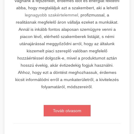
vágnánk a fejszénket, érdemes időt és energiát fektetni
abba, hogy megtaláljuk azt a szakembert, aki a lehető
legnagyobb szakértelemmel,
profizmussal, a
realitásnak megfelelő áron vállalja ezeket a munkákat.
Annál is inkább fontos alaposan szemügyre venni a
piacon lévő, elérhető szakemberek listáját, s némi
utánajárással meggyőződni arról, hogy az általunk
kiszemelt piaci szereplő valóban megfelelő
hozzáértéssel dolgozik-e, mivel a produktumot aztán
hosszú évekig, akár évtizedekig fogjuk használni.
Ahhoz, hogy ezt a döntést meghozhassuk, érdemes
kicsit informálódni erről a munkaterületről, a kivitelezés
folyamatáról, módszereiről.
Továb olvasom