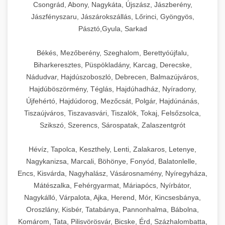
élettartamot és az egyszerű üzemeltetést.
Biztonságos kezelést biztosító védőburkolatok
feldolgozógépeken (szeletelők, aprítók,
Csongrád, Abony, Nagykáta, Újszász, Jászberény,
és kapcsolók védelmet nyújtanak a kezelők
mixerek) át egészen a hűtő- és fagyasztó
Jászfényszaru, Jászárokszállás, Lőrinci, Gyöngyös,
Ipari mosogatógépek teljes kínálata -
Pásztó,Gyula, Sarkad
számára.
berendezésekig, mosogatógépekig és
chef-iparikonyhagepek.hu
kiegészítő eszközökig mindent egy helyen
Békés, Mezőberény, Szeghalom, Berettyóújfalu,
kereskedelmi mosogatógép és tisztítóberendezések
Sajtreszelő gépek szakmai választéka -
megtalál. Szakértő tanácsadóink segítenek a
chef-iparikonyhagepek.hu
Biharkeresztes, Püspökladány, Karcag, Derecske,
megfelelő berendezések kiválasztásában, a
Nádudvar, Hajdúszoboszló, Debrecen, Balmazújváros,
konyha optimális elrendezésének
kereskedelmi sajtreszelő és aprítógépek
Hajdúböszörmény, Téglás, Hajdúhadház, Nyíradony,
megtervezésében, valamint a telepítés és az
Újfehértó, Hajdúdorog, Mezőcsát, Polgár, Hajdúnánás,
üzembe helyezés koordinálásában. Hosszú távú
Tiszaújváros, Tiszavasvári, Tiszalök, Tokaj, Felsőzsolca,
garancia, gyors szerviz és folyamatos műszaki
Szikszó, Szerencs, Sárospatak, Zalaszentgrót
támogatás biztosítja az Ön nyugalmát és
vállalkozása zavartalan működését.
Hévíz, Tapolca, Keszthely, Lenti, Zalakaros, Letenye,
Nagykanizsa, Marcali, Böhönye, Fonyód, Balatonlelle,
Nagykonyhai berendezések komplett
Encs, Kisvárda, Nagyhalász, Vásárosnamény, Nyíregyháza,
választéka - chef-iparikonyhagepek.hu
Mátészalka, Fehérgyarmat, Máriapócs, Nyírbátor,
Nagykálló, Várpalota, Ajka, Herend, Mór, Kincsesbánya,
kereskedelmi konyhai megoldások és komplett
felszerelések
Oroszlány, Kisbér, Tatabánya, Pannonhalma, Bábolna,
Komárom, Tata, Pilisvörösvár, Bicske, Érd, Százhalombatta,