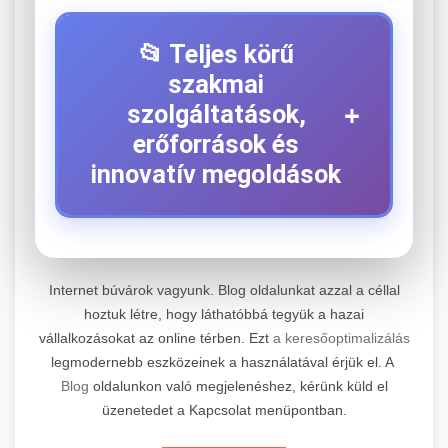
📂 Teljes körű
szakmai
+
szolgáltatások,
erőforrások és
innovatív megoldások
⚡ 1. Legjobb Elektromos Roller
+
Szerviz
Internet búvárok vagyunk. Blog oldalunkat azzal a céllal
hoztuk létre, hogy láthatóbbá tegyük a hazai
Kiemelkedő szakértelemmel rendelkező
vállalkozásokat az online térben. Ezt
a keresőoptimalizálás
elektromos roller javítási és átfogó
📊 2. Online Marketing
+
legmodernebb eszközeinek a használatával érjük el. A
karbantartási szolgáltatásokat kínálunk minden
Ügynökség
Blog
oldalunkon való megjelenéshez, kérünk küld el
jelentős gyártó és modell számára. Tapasztalt
üzenetedet a Kapcsolat menüpontban.
technikusaink a legmodernebb diagnosztikai
Átfogó és eredményorientált online marketing
eszközökkel és eredeti alkatrészekkel
szolgáltatásokat nyújtunk, amelyek magukban