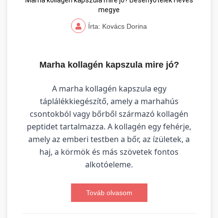
Marha kollagén kapszula mire jó? Besenyőtelek Heves
megye
Írta: Kovács Dorina
Marha kollagén kapszula mire jó?
A marha kollagén kapszula egy
táplálékkiegészítő, amely a marhahús
csontokból vagy bőrből származó kollagén
peptidet tartalmazza. A kollagén egy fehérje,
amely az emberi testben a bőr, az ízületek, a
haj, a körmök és más szövetek fontos
alkotóeleme.
Továb olvasom