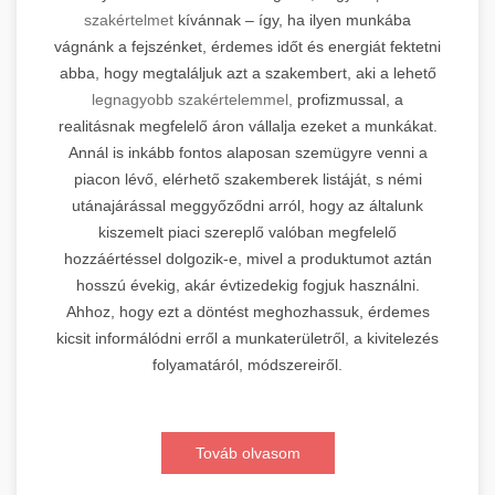
szakértelmet
kívánnak – így, ha ilyen munkába
vágnánk a fejszénket, érdemes időt és energiát fektetni
abba, hogy megtaláljuk azt a szakembert, aki a lehető
legnagyobb szakértelemmel,
profizmussal, a
realitásnak megfelelő áron vállalja ezeket a munkákat.
Annál is inkább fontos alaposan szemügyre venni a
piacon lévő, elérhető szakemberek listáját, s némi
utánajárással meggyőződni arról, hogy az általunk
kiszemelt piaci szereplő valóban megfelelő
hozzáértéssel dolgozik-e, mivel a produktumot aztán
hosszú évekig, akár évtizedekig fogjuk használni.
Ahhoz, hogy ezt a döntést meghozhassuk, érdemes
kicsit informálódni erről a munkaterületről, a kivitelezés
folyamatáról, módszereiről.
Továb olvasom