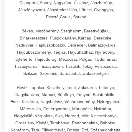
élettartamot és az egyszerű üzemeltetést.
Biztonságos kezelést biztosító védőburkolatok
feldolgozógépeken (szeletelők, aprítók,
Csongrád, Abony, Nagykáta, Újszász, Jászberény,
és kapcsolók védelmet nyújtanak a kezelők
mixerek) át egészen a hűtő- és fagyasztó
Jászfényszaru, Jászárokszállás, Lőrinci, Gyöngyös,
Ipari mosogatógépek teljes kínálata -
Pásztó,Gyula, Sarkad
számára.
berendezésekig, mosogatógépekig és
chef-iparikonyhagepek.hu
kiegészítő eszközökig mindent egy helyen
Békés, Mezőberény, Szeghalom, Berettyóújfalu,
kereskedelmi mosogatógép és tisztítóberendezések
Sajtreszelő gépek szakmai választéka -
megtalál. Szakértő tanácsadóink segítenek a
chef-iparikonyhagepek.hu
Biharkeresztes, Püspökladány, Karcag, Derecske,
megfelelő berendezések kiválasztásában, a
Nádudvar, Hajdúszoboszló, Debrecen, Balmazújváros,
konyha optimális elrendezésének
kereskedelmi sajtreszelő és aprítógépek
Hajdúböszörmény, Téglás, Hajdúhadház, Nyíradony,
megtervezésében, valamint a telepítés és az
Újfehértó, Hajdúdorog, Mezőcsát, Polgár, Hajdúnánás,
üzembe helyezés koordinálásában. Hosszú távú
Tiszaújváros, Tiszavasvári, Tiszalök, Tokaj, Felsőzsolca,
garancia, gyors szerviz és folyamatos műszaki
Szikszó, Szerencs, Sárospatak, Zalaszentgrót
támogatás biztosítja az Ön nyugalmát és
vállalkozása zavartalan működését.
Hévíz, Tapolca, Keszthely, Lenti, Zalakaros, Letenye,
Nagykanizsa, Marcali, Böhönye, Fonyód, Balatonlelle,
Nagykonyhai berendezések komplett
Encs, Kisvárda, Nagyhalász, Vásárosnamény, Nyíregyháza,
választéka - chef-iparikonyhagepek.hu
Mátészalka, Fehérgyarmat, Máriapócs, Nyírbátor,
Nagykálló, Várpalota, Ajka, Herend, Mór, Kincsesbánya,
kereskedelmi konyhai megoldások és komplett
felszerelések
Oroszlány, Kisbér, Tatabánya, Pannonhalma, Bábolna,
Komárom, Tata, Pilisvörösvár, Bicske, Érd, Százhalombatta,