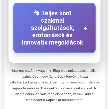
📂 Teljes körű
szakmai
+
szolgáltatások,
erőforrások és
innovatív megoldások
⚡ 1. Legjobb Elektromos Roller
+
Szerviz
Internet búvárok vagyunk. Blog oldalunkat azzal a céllal
hoztuk létre, hogy láthatóbbá tegyük a hazai
Kiemelkedő szakértelemmel rendelkező
vállalkozásokat az online térben. Ezt
a keresőoptimalizálás
elektromos roller javítási és átfogó
📊 2. Online Marketing
+
legmodernebb eszközeinek a használatával érjük el. A
karbantartási szolgáltatásokat kínálunk minden
Ügynökség
Blog
oldalunkon való megjelenéshez, kérünk küld el
jelentős gyártó és modell számára. Tapasztalt
üzenetedet a Kapcsolat menüpontban.
technikusaink a legmodernebb diagnosztikai
Átfogó és eredményorientált online marketing
eszközökkel és eredeti alkatrészekkel
szolgáltatásokat nyújtunk, amelyek magukban