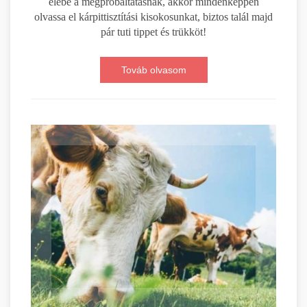
elébe a megpróbáltatásnak, akkor mindenképpen
olvassa el kárpittisztítási kisokosunkat, biztos talál majd
pár tuti tippet és trükköt!
Továb olvasom