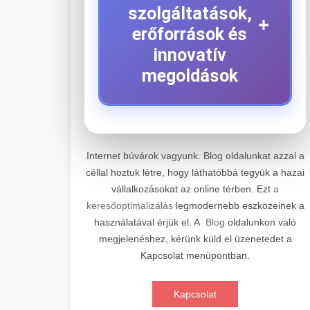
szolgáltatások,
+
erőforrások és
innovatív
megoldások
⚡ 1. Legjobb Elektromos
+
Roller Szerviz
Internet búvárok vagyunk. Blog oldalunkat azzal a
céllal hoztuk létre, hogy láthatóbbá tegyük a hazai
Kiemelkedő szakértelemmel
vállalkozásokat az online térben. Ezt
a
rendelkező elektromos roller javítási és
📊 2. Online Marketing
+
keresőoptimalizálás
legmodernebb eszközeinek a
átfogó karbantartási szolgáltatásokat
Ügynökség
használatával érjük el. A
Blog
oldalunkon való
kínálunk minden jelentős gyártó és
megjelenéshez, kérünk küld el üzenetedet a
modell számára. Tapasztalt
Átfogó és eredményorientált online
Kapcsolat menüpontban.
technikusaink a legmodernebb
marketing szolgáltatásokat nyújtunk,
🛴 3. Legjobb
+
diagnosztikai eszközökkel és eredeti
amelyek magukban foglalják a
Elektromos Roller
Kapcsolat
alkatrészekkel dolgoznak, biztosítva
keresőmotor-optimalizálást (SEO),