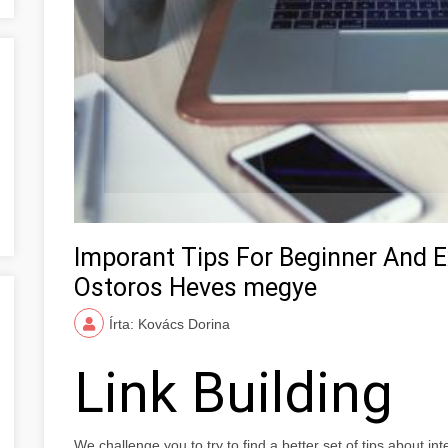
Imporant Tips For Beginner And E
Ostoros Heves megye
Írta: Kovács Dorina
Link Building
We challenge you to try to find a better set of tips about in